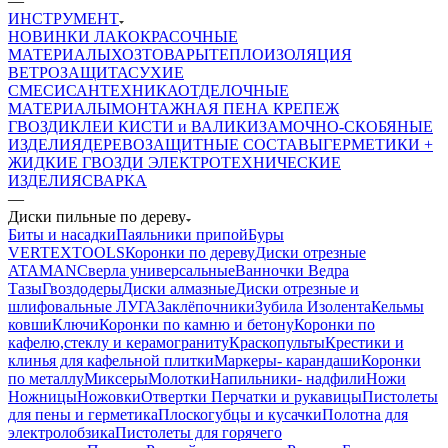
—
ИНСТРУМЕНТ
НОВИНКИ
ЛАКОКРАСОЧНЫЕ
МАТЕРИАЛЫ
ХОЗТОВАРЫ
ТЕПЛОИЗОЛЯЦИЯ
ВЕТРОЗАЩИТА
СУХИЕ
СМЕСИ
САНТЕХНИКА
ОТДЕЛОЧНЫЕ
МАТЕРИАЛЫ
МОНТАЖНАЯ ПЕНА
КРЕПЕЖ
ГВОЗДИ
КЛЕИ
КИСТИ и ВАЛИКИ
ЗАМОЧНО-СКОБЯНЫЕ
ИЗДЕЛИЯ
ДЕРЕВОЗАЩИТНЫЕ СОСТАВЫ
ГЕРМЕТИКИ +
ЖИДКИЕ ГВОЗДИ
ЭЛЕКТРОТЕХНИЧЕСКИЕ
ИЗДЕЛИЯ
СВАРКА
—
Диски пильные по дереву
Биты и насадки
Паяльники припой
Буры
VERTEXTOOLS
Коронки по дереву
Диски отрезные
ATAMAN
Сверла универсальные
Ванночки Ведра
Тазы
Гвоздодеры
Диски алмазные
Диски отрезные и
шлифовальные ЛУГА
Заклёпочники
Зубила
Изолента
Кельмы
ковши
Ключи
Коронки по камню и бетону
Коронки по
кафелю,стеклу и керамограниту
Краскопульты
Крестики и
клинья для кафельной плитки
Маркеры- карандаши
Коронки
по металлу
Миксеры
Молотки
Напильники- надфили
Ножи
Ножницы
Ножовки
Отвертки
Перчатки и рукавицы
Пистолеты
для пены и герметика
Плоскогубцы и кусачки
Полотна для
электролобзика
Пистолеты для горячего