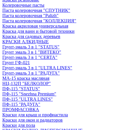
Колеровочные пасты
Паста колеровочная "СПУТНИК"
Паста колеровочная "Palizh"
Паста колеровочная "КОЛЛЕКЦИЯ"
Краска акриловая универсальная
Краска для ванн и бытовой техники
Краска для садовых деревьев
КРАСКИ АЛКИДНЫЕ
Грунт-эмаль 3 в 1 "STATUS"
Грунт эмаль 3 в 1 "ВИТЕКО"
Грунт-эмаль 3 в 1 "CERTA"
Грунт ГФ-021
Грунт-эмаль 3 в 1 "ULTRA LINES"
Грунт-эмаль 3 в 1 "РАДУГА"
МА-15 краска масляная
НЦ-132П "БЕЛКОЛОР"
ПФ-115 "STATUS"
ПФ-115 "Snezhna Premium"
ПФ-115 "ULTRA LINES"
ПФ-115 "РАДУГА"
ПРОМФАСОВКА
Краски для крыш и профнастила
Краски для окон и радиаторов
Краски для пола