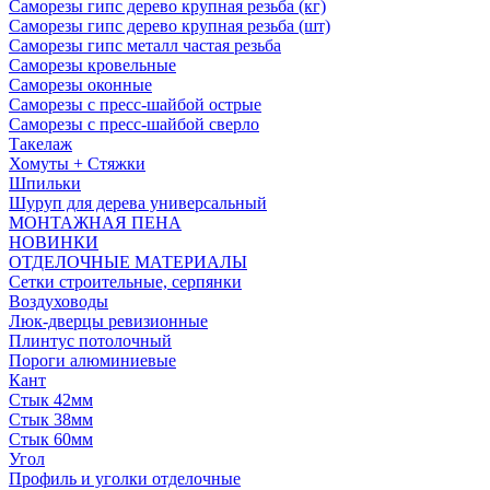
Саморезы гипс дерево крупная резьба (кг)
Саморезы гипс дерево крупная резьба (шт)
Саморезы гипс металл частая резьба
Саморезы кровельные
Саморезы оконные
Саморезы с пресс-шайбой острые
Саморезы с пресс-шайбой сверло
Такелаж
Хомуты + Стяжки
Шпильки
Шуруп для дерева универсальный
МОНТАЖНАЯ ПЕНА
НОВИНКИ
ОТДЕЛОЧНЫЕ МАТЕРИАЛЫ
Сетки строительные, серпянки
Воздуховоды
Люк-дверцы ревизионные
Плинтус потолочный
Пороги алюминиевые
Кант
Стык 42мм
Стык 38мм
Стык 60мм
Угол
Профиль и уголки отделочные