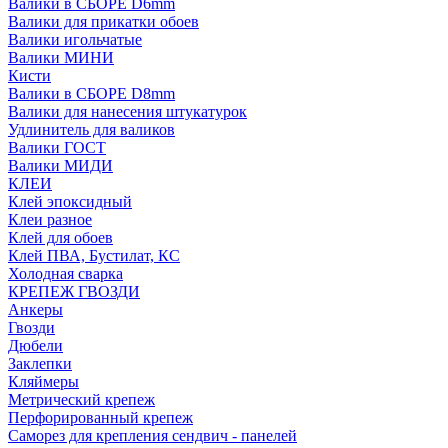
Валики в СБОРЕ D6mm
Валики для прикатки обоев
Валики игольчатые
Валики МИНИ
Кисти
Валики в СБОРЕ D8mm
Валики для нанесения штукатурок
Удлинитель для валиков
Валики ГОСТ
Валики МИДИ
КЛЕИ
Клей эпоксидный
Клеи разное
Клей для обоев
Клей ПВА, Бустилат, КС
Холодная сварка
КРЕПЕЖ ГВОЗДИ
Анкеры
Гвозди
Дюбели
Заклепки
Кляймеры
Метрический крепеж
Перфорированный крепеж
Саморез для крепления сендвич - панелей