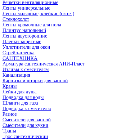
Решетки вентиляционные
Ленты универсальные
Ленты малярные, клейкие (скотч)
Стеклохолст
Ленты кромочные для пола
Плинтус напольный
Ленты двусторонние
Пленки защитные
Уплотнители для окон
Стрейч-пленка
САНТЕХНИКА
Арматура сантехническая АНИ-Пласт
Изливы к смесителям
Канализация
Карнизы и шторки для ванной
Краны
Лейки для душа
Подводка для воды
Шланги для газа
Подводка к смесителю
Разное
Смесители для ванной
Смесители для кухни
Трапы
Трос сантехнический