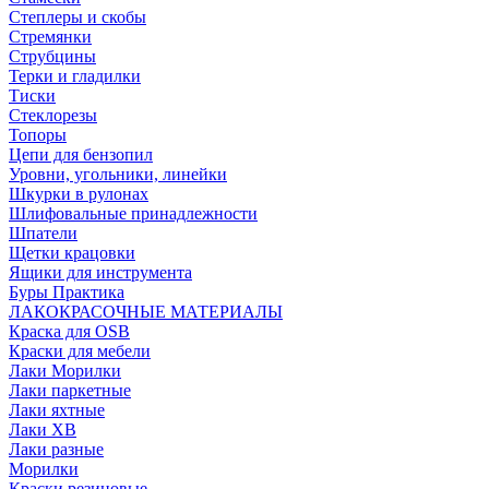
Степлеры и скобы
Стремянки
Струбцины
Терки и гладилки
Тиски
Стеклорезы
Топоры
Цепи для бензопил
Уровни, угольники, линейки
Шкурки в рулонах
Шлифовальные принадлежности
Шпатели
Щетки крацовки
Ящики для инструмента
Буры Практика
ЛАКОКРАСОЧНЫЕ МАТЕРИАЛЫ
Краска для OSB
Краски для мебели
Лаки Морилки
Лаки паркетные
Лаки яхтные
Лаки ХВ
Лаки разные
Морилки
Краски резиновые