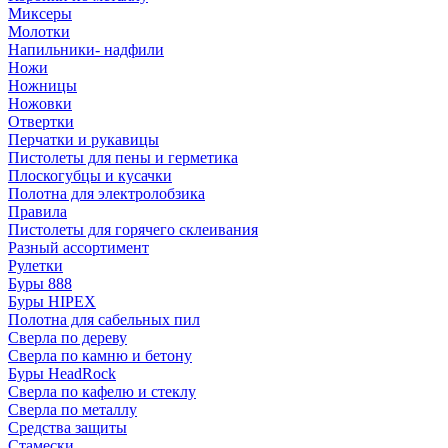
Миксеры
Молотки
Напильники- надфили
Ножи
Ножницы
Ножовки
Отвертки
Перчатки и рукавицы
Пистолеты для пены и герметика
Плоскогубцы и кусачки
Полотна для электролобзика
Правила
Пистолеты для горячего склеивания
Разный ассортимент
Рулетки
Буры 888
Буры HIPEX
Полотна для сабельных пил
Сверла по дереву
Сверла по камню и бетону
Буры HeadRock
Сверла по кафелю и стеклу
Сверла по металлу
Средства защиты
Стамески