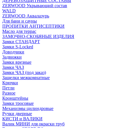
ДЕРЕВОЗАЩИТНЫЕ СОСТАВЫ
ZERWOOD Укрывающий состав
WALD
ZERWOOD Аквалазурь
Для бани и сауны
ПРОПИТКИ АНТИСЕПТИКИ
Масло для террас
ЗАМОЧНО-СКОБЯНЫЕ ИЗДЕЛИЯ
Замки СТАНДАРТ
Замки S-Locked
Доводчики
Задвижки
Замки врезные
Замки ЧАЗ
Замки ЧАЗ (под заказ)
Защелки межкомнатные
Крючки
Петли
Разное
Кронштейны
Замки тросовые
Механизмы цилиндровые
Ручки дверные
КИСТИ и ВАЛИКИ
Валик МИНИ для окраски труб