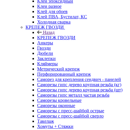
Клей эпоксидный
Клеи разное
Клей для обоев
Клей ПВА, Бустилат, КС
Холодная сварка
КРЕПЕЖ ГВОЗДИ
Назад
КРЕПЕЖ ГВОЗДИ
Анкеры
Гвозди
Дюбели
Заклепки
Кляймеры
Метрический крепеж
Перфорированный крепеж
Саморез для крепления сендвич - панелей
Саморезы гипс дерево крупная резьба (кг)
Саморезы гипс дерево крупная резьба (шт)
Саморезы гипс металл частая резьба
Саморезы кровельные
Саморезы оконные
Саморезы с пресс-шайбой острые
Саморезы с пресс-шайбой сверло
Такелаж
Хомуты + Стяжки