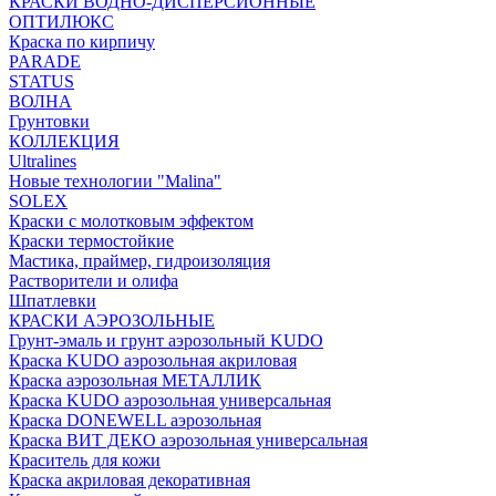
КРАСКИ ВОДНО-ДИСПЕРСИОННЫЕ
ОПТИЛЮКС
Краска по кирпичу
PARADE
STATUS
ВОЛНА
Грунтовки
КОЛЛЕКЦИЯ
Ultralines
Новые технологии "Malina"
SOLEX
Краски с молотковым эффектом
Краски термостойкие
Мастика, праймер, гидроизоляция
Растворители и олифа
Шпатлевки
КРАСКИ АЭРОЗОЛЬНЫЕ
Грунт-эмаль и грунт аэрозольный KUDO
Краска KUDO аэрозольная акриловая
Краска аэрозольная МЕТАЛЛИК
Краска KUDO аэрозольная универсальная
Краска DONEWELL аэрозольная
Краска ВИТ ДЕКО аэрозольная универсальная
Краситель для кожи
Краска акриловая декоративная