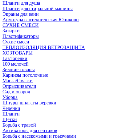
Шланги для душа
Шланги для стиральной машины
Экраны для ванн
Арматура сантехническая Юникорн
СУХИЕ СМЕСИ
Затирки
Пластификаторы
Сухие смеси
ТЕПЛОИЗОЛЯЦИЯ ВЕТРОЗАЩИТА
ХОЗТОВАРЫ
Газ/горелки
100 мелочей
Зимние товары
Карнизы потолочные
Масла/Смазки
Опрыскиватели
Сад и огород
Уборка
Шнуры шпагаты веревки
Черенки
Шланги
Щетки
Борьба с травой
Активаторы для септиков
Борьба с насекомыми и грызунами