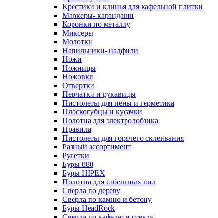
Крестики и клинья для кафельной плитки
Маркеры- карандаши
Коронки по металлу
Миксеры
Молотки
Напильники- надфили
Ножи
Ножницы
Ножовки
Отвертки
Перчатки и рукавицы
Пистолеты для пены и герметика
Плоскогубцы и кусачки
Полотна для электролобзика
Правила
Пистолеты для горячего склеивания
Разный ассортимент
Рулетки
Буры 888
Буры HIPEX
Полотна для сабельных пил
Сверла по дереву
Сверла по камню и бетону
Буры HeadRock
Сверла по кафелю и стеклу