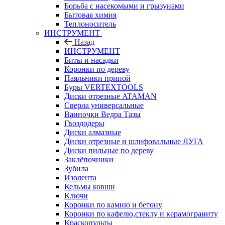
Борьба с насекомыми и грызунами
Бытовая химия
Теплоноситель
ИНСТРУМЕНТ
Назад
ИНСТРУМЕНТ
Биты и насадки
Коронки по дереву
Паяльники припой
Буры VERTEXTOOLS
Диски отрезные ATAMAN
Сверла универсальные
Ванночки Ведра Тазы
Гвоздодеры
Диски алмазные
Диски отрезные и шлифовальные ЛУГА
Диски пильные по дереву
Заклёпочники
Зубила
Изолента
Кельмы ковши
Ключи
Коронки по камню и бетону
Коронки по кафелю,стеклу и керамограниту
Краскопульты