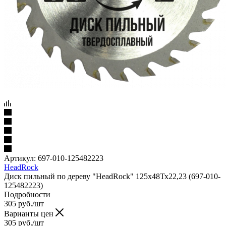
Артикул:
697-010-125482223
HeadRock
Диск пильный по дереву "HeadRock" 125х48Тх22,23 (697-010-
125482223)
Подробности
305
руб.
/шт
Варианты цен
305
руб.
/шт