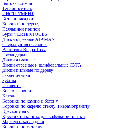
Бытовая химия
Теплоноситель
ИНСТРУМЕНТ
Биты и насадки
Коронки по дереву
Паяльники припой
Буры VERTEXTOOLS
Диски отрезные ATAMAN
Сверла универсальные
Ванночки Ведра Тазы
Гвоздодеры
Диски алмазные
Диски отрезные и шлифовальные ЛУГА
Диски пильные по дереву
Заклёпочники
Зубила
Изолента
Кельмы ковши
Ключи
Коронки по камню и бетону
Коронки по кафелю,стеклу и керамограниту
Краскопульты
Крестики и клинья для кафельной плитки
Маркеры- карандаши
Коронки по металлу