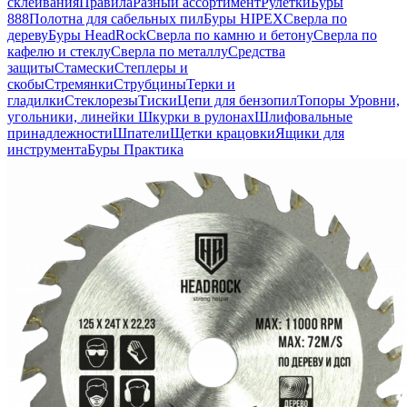
склеивания
Правила
Разный ассортимент
Рулетки
Буры
888
Полотна для сабельных пил
Буры HIPEX
Сверла по
дереву
Буры HeadRock
Сверла по камню и бетону
Сверла по
кафелю и стеклу
Сверла по металлу
Средства
защиты
Стамески
Степлеры и
скобы
Стремянки
Струбцины
Терки и
гладилки
Стеклорезы
Тиски
Цепи для бензопил
Топоры
Уровни,
угольники, линейки
Шкурки в рулонах
Шлифовальные
принадлежности
Шпатели
Щетки крацовки
Ящики для
инструмента
Буры Практика