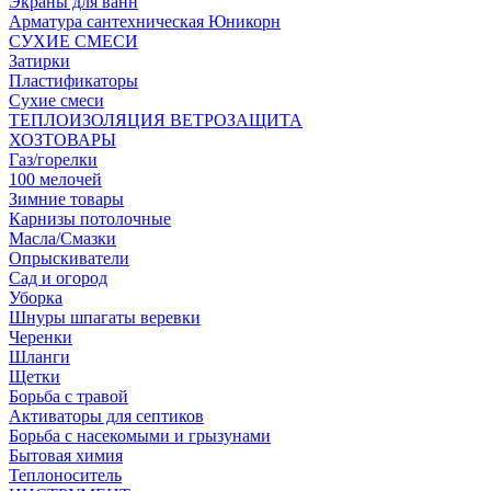
Экраны для ванн
Арматура сантехническая Юникорн
СУХИЕ СМЕСИ
Затирки
Пластификаторы
Сухие смеси
ТЕПЛОИЗОЛЯЦИЯ ВЕТРОЗАЩИТА
ХОЗТОВАРЫ
Газ/горелки
100 мелочей
Зимние товары
Карнизы потолочные
Масла/Смазки
Опрыскиватели
Сад и огород
Уборка
Шнуры шпагаты веревки
Черенки
Шланги
Щетки
Борьба с травой
Активаторы для септиков
Борьба с насекомыми и грызунами
Бытовая химия
Теплоноситель