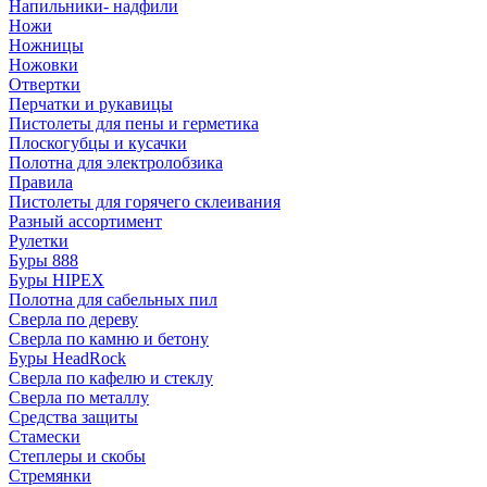
Напильники- надфили
Ножи
Ножницы
Ножовки
Отвертки
Перчатки и рукавицы
Пистолеты для пены и герметика
Плоскогубцы и кусачки
Полотна для электролобзика
Правила
Пистолеты для горячего склеивания
Разный ассортимент
Рулетки
Буры 888
Буры HIPEX
Полотна для сабельных пил
Сверла по дереву
Сверла по камню и бетону
Буры HeadRock
Сверла по кафелю и стеклу
Сверла по металлу
Средства защиты
Стамески
Степлеры и скобы
Стремянки