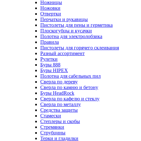
Ножницы
Ножовки
Отвертки
Перчатки и рукавицы
Пистолеты для пены и герметика
Плоскогубцы и кусачки
Полотна для электролобзика
Правила
Пистолеты для горячего склеивания
Разный ассортимент
Рулетки
Буры 888
Буры HIPEX
Полотна для сабельных пил
Сверла по дереву
Сверла по камню и бетону
Буры HeadRock
Сверла по кафелю и стеклу
Сверла по металлу
Средства защиты
Стамески
Степлеры и скобы
Стремянки
Струбцины
Терки и гладилки