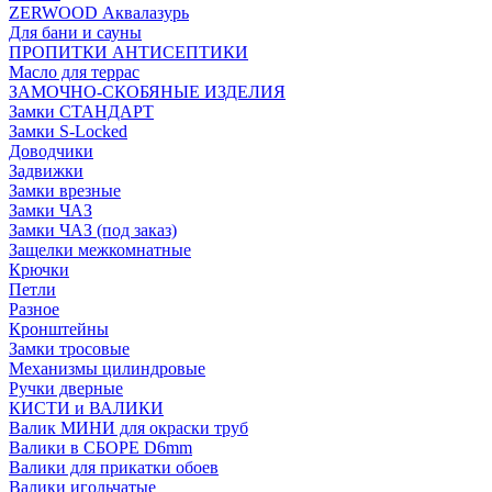
ZERWOOD Аквалазурь
Для бани и сауны
ПРОПИТКИ АНТИСЕПТИКИ
Масло для террас
ЗАМОЧНО-СКОБЯНЫЕ ИЗДЕЛИЯ
Замки СТАНДАРТ
Замки S-Locked
Доводчики
Задвижки
Замки врезные
Замки ЧАЗ
Замки ЧАЗ (под заказ)
Защелки межкомнатные
Крючки
Петли
Разное
Кронштейны
Замки тросовые
Механизмы цилиндровые
Ручки дверные
КИСТИ и ВАЛИКИ
Валик МИНИ для окраски труб
Валики в СБОРЕ D6mm
Валики для прикатки обоев
Валики игольчатые