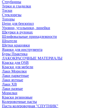
Струбцины
Терки и гладилки
Тиски
Стеклорезы
Топоры
Цепи для бензопил
Уровни, угольники, линейки
Шкурки в рулонах
Шлифовальные принадлежности
Шпатели
Щетки крацовки
Ящики для инструмента
Буры Практика
ЛАКОКРАСОЧНЫЕ МАТЕРИАЛЫ
Краска для OSB
Краски для мебели
Лаки Морилки
Лаки паркетные
Лаки яхтные
Лаки ХВ
Лаки разные
Морилки
Краски резиновые
Колеровочные пасты
Паста колеровочная "СПУТНИК"