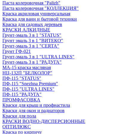
Паста колеровочная "Palizh"
Паста колеровочная "КОЛЛЕКЦИЯ"
Краска акриловая универсальная
Краска для ванн и бытовой техники
Краска для садовых деревьев
КРАСКИ АЛКИДНЫЕ
Грунт-эмаль 3 в 1 "STATUS"
Грунт эмаль 3 в 1 "ВИТЕКО"
Грунт-эмаль 3 в 1 "CERTA"
Грунт ГФ-021
Грунт-эмаль 3 в 1 "ULTRA LINES"
Грунт-эмаль 3 в 1 "РАДУГА"
МА-15 краска масляная
НЦ-132П "БЕЛКОЛОР"
ПФ-115 "STATUS"
ПФ-115 "Snezhna Premium"
ПФ-115 "ULTRA LINES"
ПФ-115 "РАДУГА"
ПРОМФАСОВКА
Краски для крыш и профнастила
Краски для окон и радиаторов
Краски для пола
КРАСКИ ВОДНО-ДИСПЕРСИОННЫЕ
ОПТИЛЮКС
Краска по кирпичу