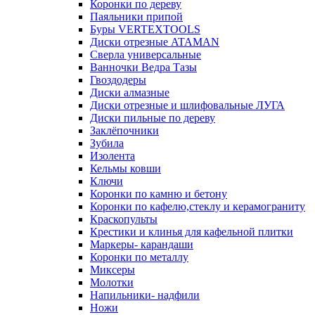
Коронки по дереву
Паяльники припой
Буры VERTEXTOOLS
Диски отрезные ATAMAN
Сверла универсальные
Ванночки Ведра Тазы
Гвоздодеры
Диски алмазные
Диски отрезные и шлифовальные ЛУГА
Диски пильные по дереву
Заклёпочники
Зубила
Изолента
Кельмы ковши
Ключи
Коронки по камню и бетону
Коронки по кафелю,стеклу и керамограниту
Краскопульты
Крестики и клинья для кафельной плитки
Маркеры- карандаши
Коронки по металлу
Миксеры
Молотки
Напильники- надфили
Ножи