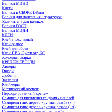
Валики МИНИ
Кисти
Валики в СБОРЕ D8mm
Валики для нанесения штукатурок
Удлинитель для валиков
Валики ГОСТ
Валики МИДИ
КЛЕИ
Клей эпоксидный
Клеи разное
Клей для обоев
Клей ПВА, Бустилат, КС
Холодная сварка
КРЕПЕЖ ГВОЗДИ
Анкеры
Гвозди
Дюбели
Заклепки
Кляймеры
Метрический крепеж
Перфорированный крепеж
Саморез для крепления сендвич - панелей
Саморезы гипс дерево крупная резьба (кг)
Саморезы гипс дерево крупная резьба (шт)
Саморезы гипс металл частая резьба