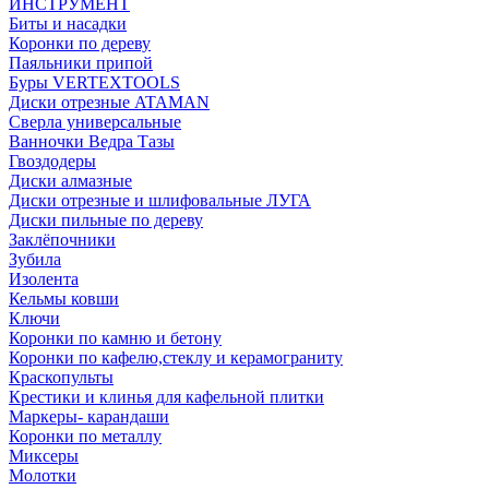
ИНСТРУМЕНТ
Биты и насадки
Коронки по дереву
Паяльники припой
Буры VERTEXTOOLS
Диски отрезные ATAMAN
Сверла универсальные
Ванночки Ведра Тазы
Гвоздодеры
Диски алмазные
Диски отрезные и шлифовальные ЛУГА
Диски пильные по дереву
Заклёпочники
Зубила
Изолента
Кельмы ковши
Ключи
Коронки по камню и бетону
Коронки по кафелю,стеклу и керамограниту
Краскопульты
Крестики и клинья для кафельной плитки
Маркеры- карандаши
Коронки по металлу
Миксеры
Молотки