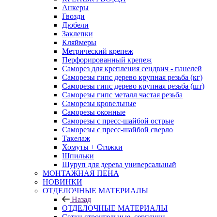
Анкеры
Гвозди
Дюбели
Заклепки
Кляймеры
Метрический крепеж
Перфорированный крепеж
Саморез для крепления сендвич - панелей
Саморезы гипс дерево крупная резьба (кг)
Саморезы гипс дерево крупная резьба (шт)
Саморезы гипс металл частая резьба
Саморезы кровельные
Саморезы оконные
Саморезы с пресс-шайбой острые
Саморезы с пресс-шайбой сверло
Такелаж
Хомуты + Стяжки
Шпильки
Шуруп для дерева универсальный
МОНТАЖНАЯ ПЕНА
НОВИНКИ
ОТДЕЛОЧНЫЕ МАТЕРИАЛЫ
Назад
ОТДЕЛОЧНЫЕ МАТЕРИАЛЫ
Сетки строительные, серпянки