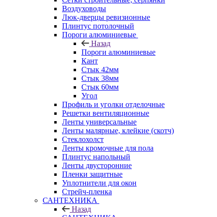
Воздуховоды
Люк-дверцы ревизионные
Плинтус потолочный
Пороги алюминиевые
Назад
Пороги алюминиевые
Кант
Стык 42мм
Стык 38мм
Стык 60мм
Угол
Профиль и уголки отделочные
Решетки вентиляционные
Ленты универсальные
Ленты малярные, клейкие (скотч)
Стеклохолст
Ленты кромочные для пола
Плинтус напольный
Ленты двусторонние
Пленки защитные
Уплотнители для окон
Стрейч-пленка
САНТЕХНИКА
Назад