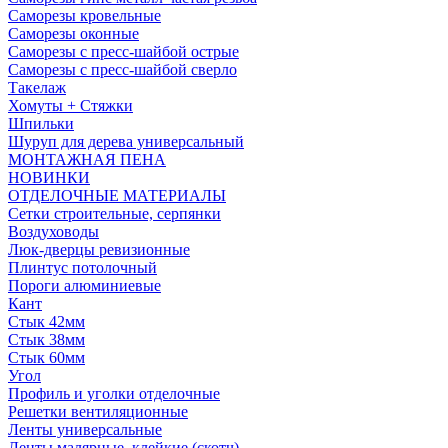
Саморезы кровельные
Саморезы оконные
Саморезы с пресс-шайбой острые
Саморезы с пресс-шайбой сверло
Такелаж
Хомуты + Стяжки
Шпильки
Шуруп для дерева универсальный
МОНТАЖНАЯ ПЕНА
НОВИНКИ
ОТДЕЛОЧНЫЕ МАТЕРИАЛЫ
Сетки строительные, серпянки
Воздуховоды
Люк-дверцы ревизионные
Плинтус потолочный
Пороги алюминиевые
Кант
Стык 42мм
Стык 38мм
Стык 60мм
Угол
Профиль и уголки отделочные
Решетки вентиляционные
Ленты универсальные
Ленты малярные, клейкие (скотч)