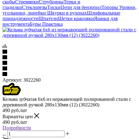
скобы
Стремянки
Струбцины
Терки и
гладилки
Стеклорезы
Тиски
Цепи для бензопил
Топоры
Уровни,
угольники, линейки
Шкурки в рулонах
Шлифовальные
принадлежности
Шпатели
Щетки крацовки
Ящики для
инструмента
Буры Практика
Артикул:
3022260
Кельма зубчатая 6х6 из нержавеющей полированной стали с
деревянной ручкой 280х130мм (12) (3022260)
490
руб.
/шт
Варианты цен
490
руб.
/шт
Подробности