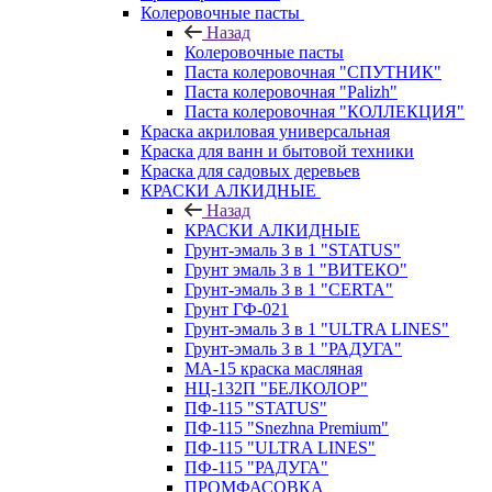
Колеровочные пасты
Назад
Колеровочные пасты
Паста колеровочная "СПУТНИК"
Паста колеровочная "Palizh"
Паста колеровочная "КОЛЛЕКЦИЯ"
Краска акриловая универсальная
Краска для ванн и бытовой техники
Краска для садовых деревьев
КРАСКИ АЛКИДНЫЕ
Назад
КРАСКИ АЛКИДНЫЕ
Грунт-эмаль 3 в 1 "STATUS"
Грунт эмаль 3 в 1 "ВИТЕКО"
Грунт-эмаль 3 в 1 "CERTA"
Грунт ГФ-021
Грунт-эмаль 3 в 1 "ULTRA LINES"
Грунт-эмаль 3 в 1 "РАДУГА"
МА-15 краска масляная
НЦ-132П "БЕЛКОЛОР"
ПФ-115 "STATUS"
ПФ-115 "Snezhna Premium"
ПФ-115 "ULTRA LINES"
ПФ-115 "РАДУГА"
ПРОМФАСОВКА