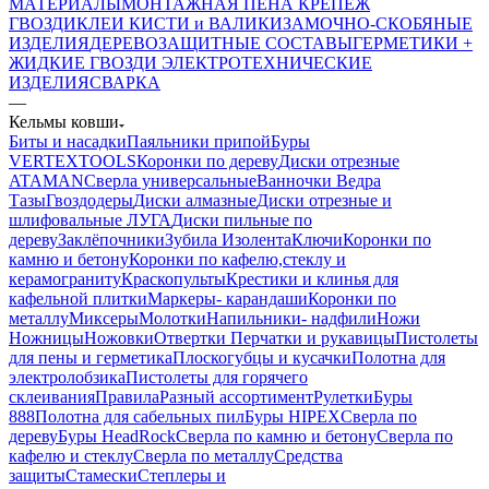
МАТЕРИАЛЫ
МОНТАЖНАЯ ПЕНА
КРЕПЕЖ
ГВОЗДИ
КЛЕИ
КИСТИ и ВАЛИКИ
ЗАМОЧНО-СКОБЯНЫЕ
ИЗДЕЛИЯ
ДЕРЕВОЗАЩИТНЫЕ СОСТАВЫ
ГЕРМЕТИКИ +
ЖИДКИЕ ГВОЗДИ
ЭЛЕКТРОТЕХНИЧЕСКИЕ
ИЗДЕЛИЯ
СВАРКА
—
Кельмы ковши
Биты и насадки
Паяльники припой
Буры
VERTEXTOOLS
Коронки по дереву
Диски отрезные
ATAMAN
Сверла универсальные
Ванночки Ведра
Тазы
Гвоздодеры
Диски алмазные
Диски отрезные и
шлифовальные ЛУГА
Диски пильные по
дереву
Заклёпочники
Зубила
Изолента
Ключи
Коронки по
камню и бетону
Коронки по кафелю,стеклу и
керамограниту
Краскопульты
Крестики и клинья для
кафельной плитки
Маркеры- карандаши
Коронки по
металлу
Миксеры
Молотки
Напильники- надфили
Ножи
Ножницы
Ножовки
Отвертки
Перчатки и рукавицы
Пистолеты
для пены и герметика
Плоскогубцы и кусачки
Полотна для
электролобзика
Пистолеты для горячего
склеивания
Правила
Разный ассортимент
Рулетки
Буры
888
Полотна для сабельных пил
Буры HIPEX
Сверла по
дереву
Буры HeadRock
Сверла по камню и бетону
Сверла по
кафелю и стеклу
Сверла по металлу
Средства
защиты
Стамески
Степлеры и