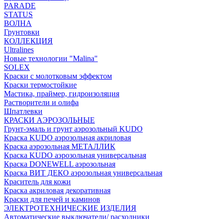
PARADE
STATUS
ВОЛНА
Грунтовки
КОЛЛЕКЦИЯ
Ultralines
Новые технологии "Malina"
SOLEX
Краски с молотковым эффектом
Краски термостойкие
Мастика, праймер, гидроизоляция
Растворители и олифа
Шпатлевки
КРАСКИ АЭРОЗОЛЬНЫЕ
Грунт-эмаль и грунт аэрозольный KUDO
Краска KUDO аэрозольная акриловая
Краска аэрозольная МЕТАЛЛИК
Краска KUDO аэрозольная универсальная
Краска DONEWELL аэрозольная
Краска ВИТ ДЕКО аэрозольная универсальная
Краситель для кожи
Краска акриловая декоративная
Краски для печей и каминов
ЭЛЕКТРОТЕХНИЧЕСКИЕ ИЗДЕЛИЯ
Автоматические выключатели/ расходники