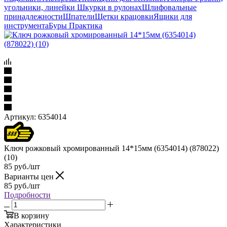
угольники, линейки
Шкурки в рулонах
Шлифовальные
принадлежности
Шпатели
Щетки крацовки
Ящики для
инструмента
Буры Практика
Артикул:
6354014
Ключ рожковый хромированный 14*15мм (6354014) (878022)
(10)
85
руб.
/шт
Варианты цен
85
руб.
/шт
Подробности
В корзину
Характеристики