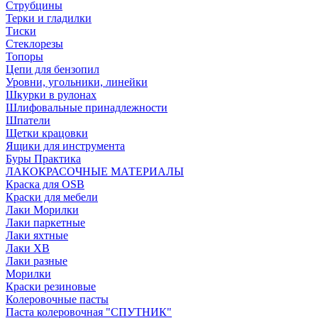
Струбцины
Терки и гладилки
Тиски
Стеклорезы
Топоры
Цепи для бензопил
Уровни, угольники, линейки
Шкурки в рулонах
Шлифовальные принадлежности
Шпатели
Щетки крацовки
Ящики для инструмента
Буры Практика
ЛАКОКРАСОЧНЫЕ МАТЕРИАЛЫ
Краска для OSB
Краски для мебели
Лаки Морилки
Лаки паркетные
Лаки яхтные
Лаки ХВ
Лаки разные
Морилки
Краски резиновые
Колеровочные пасты
Паста колеровочная "СПУТНИК"