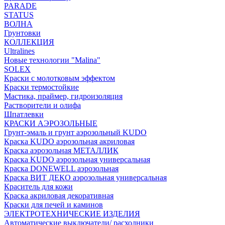
PARADE
STATUS
ВОЛНА
Грунтовки
КОЛЛЕКЦИЯ
Ultralines
Новые технологии "Malina"
SOLEX
Краски с молотковым эффектом
Краски термостойкие
Мастика, праймер, гидроизоляция
Растворители и олифа
Шпатлевки
КРАСКИ АЭРОЗОЛЬНЫЕ
Грунт-эмаль и грунт аэрозольный KUDO
Краска KUDO аэрозольная акриловая
Краска аэрозольная МЕТАЛЛИК
Краска KUDO аэрозольная универсальная
Краска DONEWELL аэрозольная
Краска ВИТ ДЕКО аэрозольная универсальная
Краситель для кожи
Краска акриловая декоративная
Краски для печей и каминов
ЭЛЕКТРОТЕХНИЧЕСКИЕ ИЗДЕЛИЯ
Автоматические выключатели/ расходники