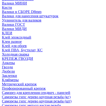
Валики МИНИ
Кисти
Валики в СБОРЕ D8mm
Валики для нанесения штукатурок
Удлинитель для валиков
Валики ГОСТ
Валики МИДИ
КЛЕИ
Клей эпоксидный
Клеи разное
Клей для обоев
Клей ПВА, Бустилат, КС
Холодная сварка
КРЕПЕЖ ГВОЗДИ
Анкеры
Гвозди
Дюбели
Заклепки
Кляймеры
Метрический крепеж
Перфорированный крепеж
Саморез для крепления сендвич - панелей
Саморезы гипс дерево крупная резьба (кг)
Саморезы гипс дерево крупная резьба (шт)
Саморезы гипс металл частая резьба