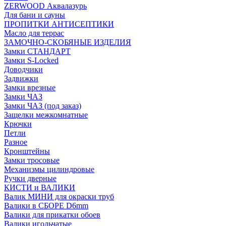
ZERWOOD Аквалазурь
Для бани и сауны
ПРОПИТКИ АНТИСЕПТИКИ
Масло для террас
ЗАМОЧНО-СКОБЯНЫЕ ИЗДЕЛИЯ
Замки СТАНДАРТ
Замки S-Locked
Доводчики
Задвижки
Замки врезные
Замки ЧАЗ
Замки ЧАЗ (под заказ)
Защелки межкомнатные
Крючки
Петли
Разное
Кронштейны
Замки тросовые
Механизмы цилиндровые
Ручки дверные
КИСТИ и ВАЛИКИ
Валик МИНИ для окраски труб
Валики в СБОРЕ D6mm
Валики для прикатки обоев
Валики игольчатые