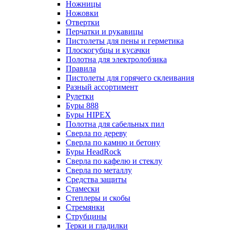
Ножницы
Ножовки
Отвертки
Перчатки и рукавицы
Пистолеты для пены и герметика
Плоскогубцы и кусачки
Полотна для электролобзика
Правила
Пистолеты для горячего склеивания
Разный ассортимент
Рулетки
Буры 888
Буры HIPEX
Полотна для сабельных пил
Сверла по дереву
Сверла по камню и бетону
Буры HeadRock
Сверла по кафелю и стеклу
Сверла по металлу
Средства защиты
Стамески
Степлеры и скобы
Стремянки
Струбцины
Терки и гладилки