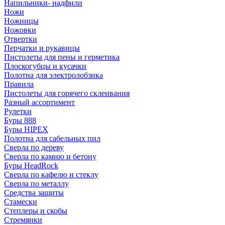
Напильники- надфили
Ножи
Ножницы
Ножовки
Отвертки
Перчатки и рукавицы
Пистолеты для пены и герметика
Плоскогубцы и кусачки
Полотна для электролобзика
Правила
Пистолеты для горячего склеивания
Разный ассортимент
Рулетки
Буры 888
Буры HIPEX
Полотна для сабельных пил
Сверла по дереву
Сверла по камню и бетону
Буры HeadRock
Сверла по кафелю и стеклу
Сверла по металлу
Средства защиты
Стамески
Степлеры и скобы
Стремянки