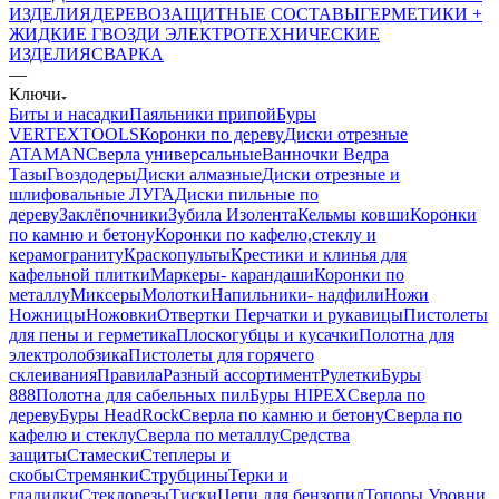
ИЗДЕЛИЯ
ДЕРЕВОЗАЩИТНЫЕ СОСТАВЫ
ГЕРМЕТИКИ +
ЖИДКИЕ ГВОЗДИ
ЭЛЕКТРОТЕХНИЧЕСКИЕ
ИЗДЕЛИЯ
СВАРКА
—
Ключи
Биты и насадки
Паяльники припой
Буры
VERTEXTOOLS
Коронки по дереву
Диски отрезные
ATAMAN
Сверла универсальные
Ванночки Ведра
Тазы
Гвоздодеры
Диски алмазные
Диски отрезные и
шлифовальные ЛУГА
Диски пильные по
дереву
Заклёпочники
Зубила
Изолента
Кельмы ковши
Коронки
по камню и бетону
Коронки по кафелю,стеклу и
керамограниту
Краскопульты
Крестики и клинья для
кафельной плитки
Маркеры- карандаши
Коронки по
металлу
Миксеры
Молотки
Напильники- надфили
Ножи
Ножницы
Ножовки
Отвертки
Перчатки и рукавицы
Пистолеты
для пены и герметика
Плоскогубцы и кусачки
Полотна для
электролобзика
Пистолеты для горячего
склеивания
Правила
Разный ассортимент
Рулетки
Буры
888
Полотна для сабельных пил
Буры HIPEX
Сверла по
дереву
Буры HeadRock
Сверла по камню и бетону
Сверла по
кафелю и стеклу
Сверла по металлу
Средства
защиты
Стамески
Степлеры и
скобы
Стремянки
Струбцины
Терки и
гладилки
Стеклорезы
Тиски
Цепи для бензопил
Топоры
Уровни,