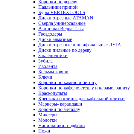
Коронки по дереву
Паяльники припой
Буры VERTEXTOOLS
Диски отрезные ATAMAN
Сверла универсальные
Ванночки Ведра Тазы
Гвоздодеры
Диски алмазные
Диски отрезные и шлифовальные ЛУГА
Диски пильные по дереву
Заклёпочники
Зубила
Изолента
Кельмы ковши
Ключи
Коронки по камню и бетону
Коронки по кафелю,стеклу и керамограниту
Краскопульты
Крестики и клинья для кафельной плитки
Маркеры- карандаши
Коронки по металлу
Миксеры
Молотки
Напильники- надфили
Ножи