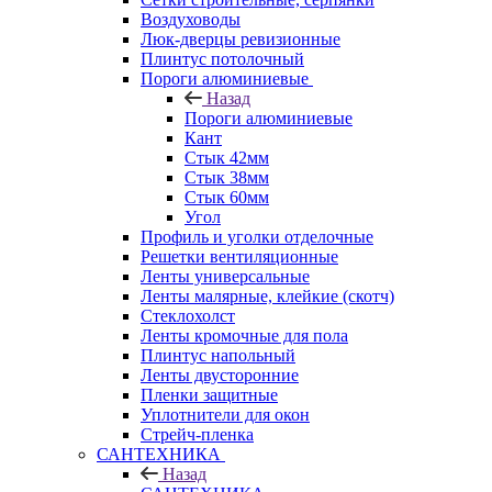
Воздуховоды
Люк-дверцы ревизионные
Плинтус потолочный
Пороги алюминиевые
Назад
Пороги алюминиевые
Кант
Стык 42мм
Стык 38мм
Стык 60мм
Угол
Профиль и уголки отделочные
Решетки вентиляционные
Ленты универсальные
Ленты малярные, клейкие (скотч)
Стеклохолст
Ленты кромочные для пола
Плинтус напольный
Ленты двусторонние
Пленки защитные
Уплотнители для окон
Стрейч-пленка
САНТЕХНИКА
Назад