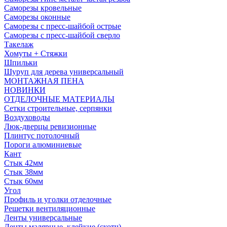
Саморезы кровельные
Саморезы оконные
Саморезы с пресс-шайбой острые
Саморезы с пресс-шайбой сверло
Такелаж
Хомуты + Стяжки
Шпильки
Шуруп для дерева универсальный
МОНТАЖНАЯ ПЕНА
НОВИНКИ
ОТДЕЛОЧНЫЕ МАТЕРИАЛЫ
Сетки строительные, серпянки
Воздуховоды
Люк-дверцы ревизионные
Плинтус потолочный
Пороги алюминиевые
Кант
Стык 42мм
Стык 38мм
Стык 60мм
Угол
Профиль и уголки отделочные
Решетки вентиляционные
Ленты универсальные
Ленты малярные, клейкие (скотч)