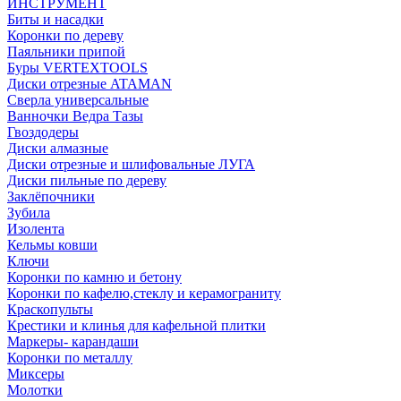
ИНСТРУМЕНТ
Биты и насадки
Коронки по дереву
Паяльники припой
Буры VERTEXTOOLS
Диски отрезные ATAMAN
Сверла универсальные
Ванночки Ведра Тазы
Гвоздодеры
Диски алмазные
Диски отрезные и шлифовальные ЛУГА
Диски пильные по дереву
Заклёпочники
Зубила
Изолента
Кельмы ковши
Ключи
Коронки по камню и бетону
Коронки по кафелю,стеклу и керамограниту
Краскопульты
Крестики и клинья для кафельной плитки
Маркеры- карандаши
Коронки по металлу
Миксеры
Молотки