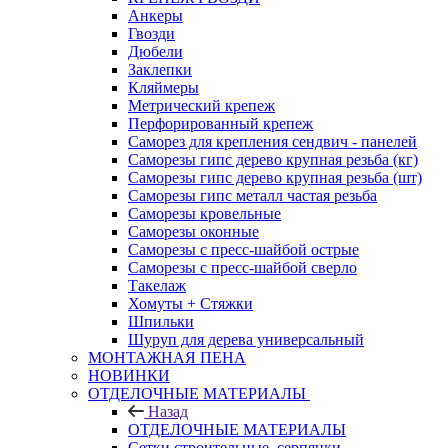
Анкеры
Гвозди
Дюбели
Заклепки
Кляймеры
Метрический крепеж
Перфорированный крепеж
Саморез для крепления сендвич - панелей
Саморезы гипс дерево крупная резьба (кг)
Саморезы гипс дерево крупная резьба (шт)
Саморезы гипс металл частая резьба
Саморезы кровельные
Саморезы оконные
Саморезы с пресс-шайбой острые
Саморезы с пресс-шайбой сверло
Такелаж
Хомуты + Стяжки
Шпильки
Шуруп для дерева универсальный
МОНТАЖНАЯ ПЕНА
НОВИНКИ
ОТДЕЛОЧНЫЕ МАТЕРИАЛЫ
Назад
ОТДЕЛОЧНЫЕ МАТЕРИАЛЫ
Сетки строительные, серпянки