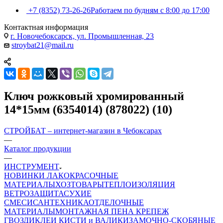
+7 (8352) 73-26-26
Работаем по будням с 8:00 до 17:00
Контактная информация
г. Новочебоксарск, ул. Промышленная, 23
stroybat21@mail.ru
Ключ рожковый хромированный
14*15мм (6354014) (878022) (10)
СТРОЙБАТ – интернет-магазин в Чебоксарах
—
Каталог продукции
—
ИНСТРУМЕНТ
НОВИНКИ
ЛАКОКРАСОЧНЫЕ
МАТЕРИАЛЫ
ХОЗТОВАРЫ
ТЕПЛОИЗОЛЯЦИЯ
ВЕТРОЗАЩИТА
СУХИЕ
СМЕСИ
САНТЕХНИКА
ОТДЕЛОЧНЫЕ
МАТЕРИАЛЫ
МОНТАЖНАЯ ПЕНА
КРЕПЕЖ
ГВОЗДИ
КЛЕИ
КИСТИ и ВАЛИКИ
ЗАМОЧНО-СКОБЯНЫЕ