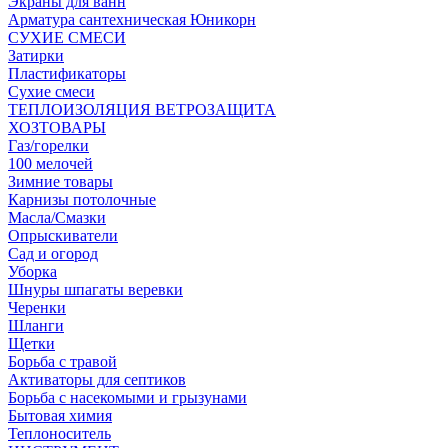
Экраны для ванн
Арматура сантехническая Юникорн
СУХИЕ СМЕСИ
Затирки
Пластификаторы
Сухие смеси
ТЕПЛОИЗОЛЯЦИЯ ВЕТРОЗАЩИТА
ХОЗТОВАРЫ
Газ/горелки
100 мелочей
Зимние товары
Карнизы потолочные
Масла/Смазки
Опрыскиватели
Сад и огород
Уборка
Шнуры шпагаты веревки
Черенки
Шланги
Щетки
Борьба с травой
Активаторы для септиков
Борьба с насекомыми и грызунами
Бытовая химия
Теплоноситель