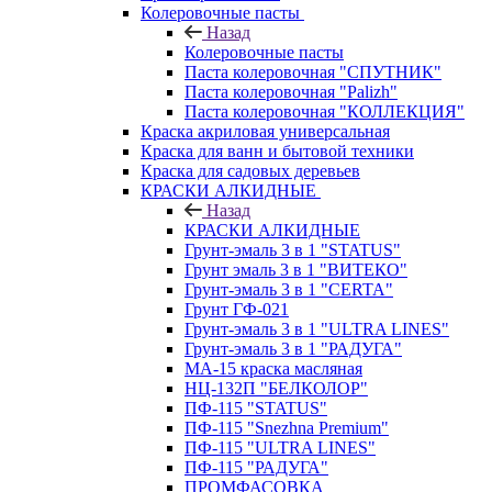
Колеровочные пасты
Назад
Колеровочные пасты
Паста колеровочная "СПУТНИК"
Паста колеровочная "Palizh"
Паста колеровочная "КОЛЛЕКЦИЯ"
Краска акриловая универсальная
Краска для ванн и бытовой техники
Краска для садовых деревьев
КРАСКИ АЛКИДНЫЕ
Назад
КРАСКИ АЛКИДНЫЕ
Грунт-эмаль 3 в 1 "STATUS"
Грунт эмаль 3 в 1 "ВИТЕКО"
Грунт-эмаль 3 в 1 "CERTA"
Грунт ГФ-021
Грунт-эмаль 3 в 1 "ULTRA LINES"
Грунт-эмаль 3 в 1 "РАДУГА"
МА-15 краска масляная
НЦ-132П "БЕЛКОЛОР"
ПФ-115 "STATUS"
ПФ-115 "Snezhna Premium"
ПФ-115 "ULTRA LINES"
ПФ-115 "РАДУГА"
ПРОМФАСОВКА