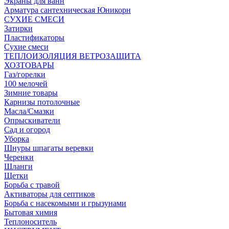
Экраны для ванн
Арматура сантехническая Юникорн
СУХИЕ СМЕСИ
Затирки
Пластификаторы
Сухие смеси
ТЕПЛОИЗОЛЯЦИЯ ВЕТРОЗАЩИТА
ХОЗТОВАРЫ
Газ/горелки
100 мелочей
Зимние товары
Карнизы потолочные
Масла/Смазки
Опрыскиватели
Сад и огород
Уборка
Шнуры шпагаты веревки
Черенки
Шланги
Щетки
Борьба с травой
Активаторы для септиков
Борьба с насекомыми и грызунами
Бытовая химия
Теплоноситель