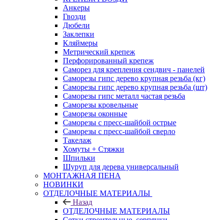
Анкеры
Гвозди
Дюбели
Заклепки
Кляймеры
Метрический крепеж
Перфорированный крепеж
Саморез для крепления сендвич - панелей
Саморезы гипс дерево крупная резьба (кг)
Саморезы гипс дерево крупная резьба (шт)
Саморезы гипс металл частая резьба
Саморезы кровельные
Саморезы оконные
Саморезы с пресс-шайбой острые
Саморезы с пресс-шайбой сверло
Такелаж
Хомуты + Стяжки
Шпильки
Шуруп для дерева универсальный
МОНТАЖНАЯ ПЕНА
НОВИНКИ
ОТДЕЛОЧНЫЕ МАТЕРИАЛЫ
Назад
ОТДЕЛОЧНЫЕ МАТЕРИАЛЫ
Сетки строительные, серпянки