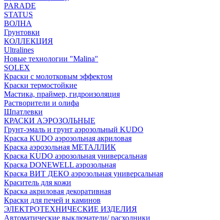
PARADE
STATUS
ВОЛНА
Грунтовки
КОЛЛЕКЦИЯ
Ultralines
Новые технологии "Malina"
SOLEX
Краски с молотковым эффектом
Краски термостойкие
Мастика, праймер, гидроизоляция
Растворители и олифа
Шпатлевки
КРАСКИ АЭРОЗОЛЬНЫЕ
Грунт-эмаль и грунт аэрозольный KUDO
Краска KUDO аэрозольная акриловая
Краска аэрозольная МЕТАЛЛИК
Краска KUDO аэрозольная универсальная
Краска DONEWELL аэрозольная
Краска ВИТ ДЕКО аэрозольная универсальная
Краситель для кожи
Краска акриловая декоративная
Краски для печей и каминов
ЭЛЕКТРОТЕХНИЧЕСКИЕ ИЗДЕЛИЯ
Автоматические выключатели/ расходники