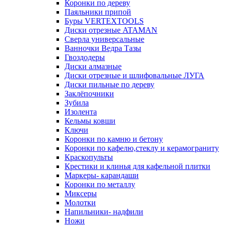
Коронки по дереву
Паяльники припой
Буры VERTEXTOOLS
Диски отрезные ATAMAN
Сверла универсальные
Ванночки Ведра Тазы
Гвоздодеры
Диски алмазные
Диски отрезные и шлифовальные ЛУГА
Диски пильные по дереву
Заклёпочники
Зубила
Изолента
Кельмы ковши
Ключи
Коронки по камню и бетону
Коронки по кафелю,стеклу и керамограниту
Краскопульты
Крестики и клинья для кафельной плитки
Маркеры- карандаши
Коронки по металлу
Миксеры
Молотки
Напильники- надфили
Ножи