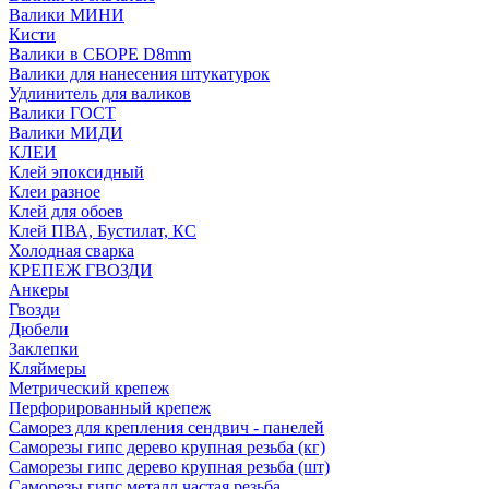
Валики МИНИ
Кисти
Валики в СБОРЕ D8mm
Валики для нанесения штукатурок
Удлинитель для валиков
Валики ГОСТ
Валики МИДИ
КЛЕИ
Клей эпоксидный
Клеи разное
Клей для обоев
Клей ПВА, Бустилат, КС
Холодная сварка
КРЕПЕЖ ГВОЗДИ
Анкеры
Гвозди
Дюбели
Заклепки
Кляймеры
Метрический крепеж
Перфорированный крепеж
Саморез для крепления сендвич - панелей
Саморезы гипс дерево крупная резьба (кг)
Саморезы гипс дерево крупная резьба (шт)
Саморезы гипс металл частая резьба