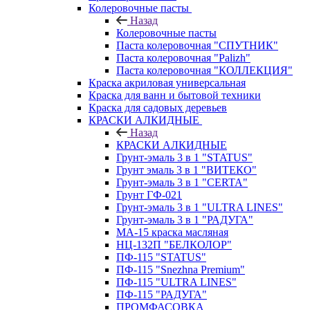
Колеровочные пасты
Назад
Колеровочные пасты
Паста колеровочная "СПУТНИК"
Паста колеровочная "Palizh"
Паста колеровочная "КОЛЛЕКЦИЯ"
Краска акриловая универсальная
Краска для ванн и бытовой техники
Краска для садовых деревьев
КРАСКИ АЛКИДНЫЕ
Назад
КРАСКИ АЛКИДНЫЕ
Грунт-эмаль 3 в 1 "STATUS"
Грунт эмаль 3 в 1 "ВИТЕКО"
Грунт-эмаль 3 в 1 "CERTA"
Грунт ГФ-021
Грунт-эмаль 3 в 1 "ULTRA LINES"
Грунт-эмаль 3 в 1 "РАДУГА"
МА-15 краска масляная
НЦ-132П "БЕЛКОЛОР"
ПФ-115 "STATUS"
ПФ-115 "Snezhna Premium"
ПФ-115 "ULTRA LINES"
ПФ-115 "РАДУГА"
ПРОМФАСОВКА