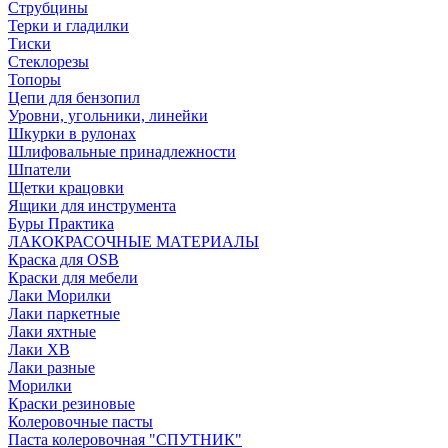
Струбцины
Терки и гладилки
Тиски
Стеклорезы
Топоры
Цепи для бензопил
Уровни, угольники, линейки
Шкурки в рулонах
Шлифовальные принадлежности
Шпатели
Щетки крацовки
Ящики для инструмента
Буры Практика
ЛАКОКРАСОЧНЫЕ МАТЕРИАЛЫ
Краска для OSB
Краски для мебели
Лаки Морилки
Лаки паркетные
Лаки яхтные
Лаки ХВ
Лаки разные
Морилки
Краски резиновые
Колеровочные пасты
Паста колеровочная "СПУТНИК"