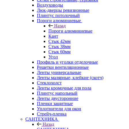
Воздуховоды
Люк-дверцы ревизионные
Плинтус потолочный
Пороги алюминиевые
Назад
Пороги алюминиевые
Кант
Стык 42мм
Стык 38мм
Стык 60мм
Угол
Профиль и уголки отделочные
Решетки вентиляционные
Ленты универсальные
Ленты малярные, клейкие (скотч)
Стеклохолст
Ленты кромочные для пола
Плинтус напольный
Ленты двусторонние
Пленки защитные
Уплотнители для окон
Стрейч-пленка
САНТЕХНИКА
Назад