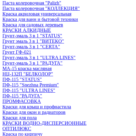
Паста колеровочная "Palizh"
Паста колеровочная "КОЛЛЕКЦИЯ"
Краска акриловая универсальная
Краска для ванн и бытовой техники
Краска для садовых деревьев
КРАСКИ АЛКИДНЫЕ
Грунт-эмаль 3 в 1 "STATUS"
Грунт эмаль 3 в 1 "ВИТЕКО"
Грунт-эмаль 3 в 1 "CERTA"
Грунт ГФ-021
Грунт-эмаль 3 в 1 "ULTRA LINES"
Грунт-эмаль 3 в 1 "РАДУГА"
МА-15 краска масляная
НЦ-132П "БЕЛКОЛОР"
ПФ-115 "STATUS"
ПФ-115 "Snezhna Premium"
ПФ-115 "ULTRA LINES"
ПФ-115 "РАДУГА"
ПРОМФАСОВКА
Краски для крыш и профнастила
Краски для окон и радиаторов
Краски для пола
КРАСКИ ВОДНО-ДИСПЕРСИОННЫЕ
ОПТИЛЮКС
Краска по кирпичу