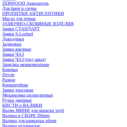
ZERWOOD Аквалазурь
Для бани и сауны
ПРОПИТКИ АНТИСЕПТИКИ
Масло для террас
ЗАМОЧНО-СКОБЯНЫЕ ИЗДЕЛИЯ
Замки СТАНДАРТ
Замки S-Locked
Доводчики
Задвижки
Замки врезные
Замки ЧАЗ
Замки ЧАЗ (под заказ)
Защелки межкомнатные
Крючки
Петли
Разное
Кронштейны
Замки тросовые
Механизмы цилиндровые
Ручки дверные
КИСТИ и ВАЛИКИ
Валик МИНИ для окраски труб
Валики в СБОРЕ D6mm
Валики для прикатки обоев
Валики игольчатые