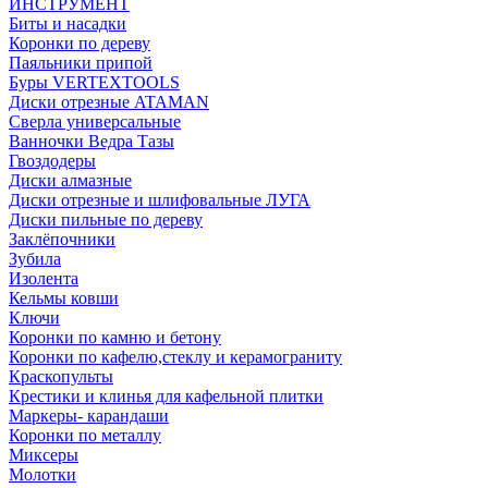
ИНСТРУМЕНТ
Биты и насадки
Коронки по дереву
Паяльники припой
Буры VERTEXTOOLS
Диски отрезные ATAMAN
Сверла универсальные
Ванночки Ведра Тазы
Гвоздодеры
Диски алмазные
Диски отрезные и шлифовальные ЛУГА
Диски пильные по дереву
Заклёпочники
Зубила
Изолента
Кельмы ковши
Ключи
Коронки по камню и бетону
Коронки по кафелю,стеклу и керамограниту
Краскопульты
Крестики и клинья для кафельной плитки
Маркеры- карандаши
Коронки по металлу
Миксеры
Молотки