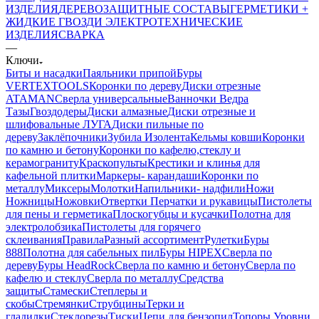
ИЗДЕЛИЯ
ДЕРЕВОЗАЩИТНЫЕ СОСТАВЫ
ГЕРМЕТИКИ +
ЖИДКИЕ ГВОЗДИ
ЭЛЕКТРОТЕХНИЧЕСКИЕ
ИЗДЕЛИЯ
СВАРКА
—
Ключи
Биты и насадки
Паяльники припой
Буры
VERTEXTOOLS
Коронки по дереву
Диски отрезные
ATAMAN
Сверла универсальные
Ванночки Ведра
Тазы
Гвоздодеры
Диски алмазные
Диски отрезные и
шлифовальные ЛУГА
Диски пильные по
дереву
Заклёпочники
Зубила
Изолента
Кельмы ковши
Коронки
по камню и бетону
Коронки по кафелю,стеклу и
керамограниту
Краскопульты
Крестики и клинья для
кафельной плитки
Маркеры- карандаши
Коронки по
металлу
Миксеры
Молотки
Напильники- надфили
Ножи
Ножницы
Ножовки
Отвертки
Перчатки и рукавицы
Пистолеты
для пены и герметика
Плоскогубцы и кусачки
Полотна для
электролобзика
Пистолеты для горячего
склеивания
Правила
Разный ассортимент
Рулетки
Буры
888
Полотна для сабельных пил
Буры HIPEX
Сверла по
дереву
Буры HeadRock
Сверла по камню и бетону
Сверла по
кафелю и стеклу
Сверла по металлу
Средства
защиты
Стамески
Степлеры и
скобы
Стремянки
Струбцины
Терки и
гладилки
Стеклорезы
Тиски
Цепи для бензопил
Топоры
Уровни,