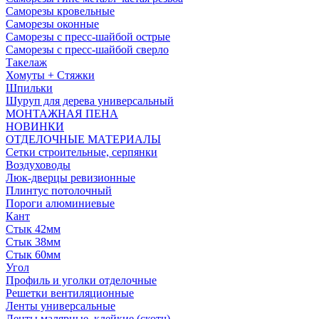
Саморезы кровельные
Саморезы оконные
Саморезы с пресс-шайбой острые
Саморезы с пресс-шайбой сверло
Такелаж
Хомуты + Стяжки
Шпильки
Шуруп для дерева универсальный
МОНТАЖНАЯ ПЕНА
НОВИНКИ
ОТДЕЛОЧНЫЕ МАТЕРИАЛЫ
Сетки строительные, серпянки
Воздуховоды
Люк-дверцы ревизионные
Плинтус потолочный
Пороги алюминиевые
Кант
Стык 42мм
Стык 38мм
Стык 60мм
Угол
Профиль и уголки отделочные
Решетки вентиляционные
Ленты универсальные
Ленты малярные, клейкие (скотч)