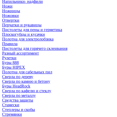
Напильники- надфили
Ножи
Ножницы
Ножовки
Отвертки
Перчатки и рукавицы
Пистолеты для пены и герметика
Плоскогубцы и кусачки
Полотна для электролобзика
Правила
Пистолеты для горячего склеивания
Разный ассортимент
Рулетки
Буры 888
Буры HIPEX
Полотна для сабельных пил
Сверла по дереву
Сверла по камню и бетону
Буры HeadRock
Сверла по кафелю и стеклу
Сверла по металлу
Средства защиты
Стамески
Степлеры и скобы
Стремянки