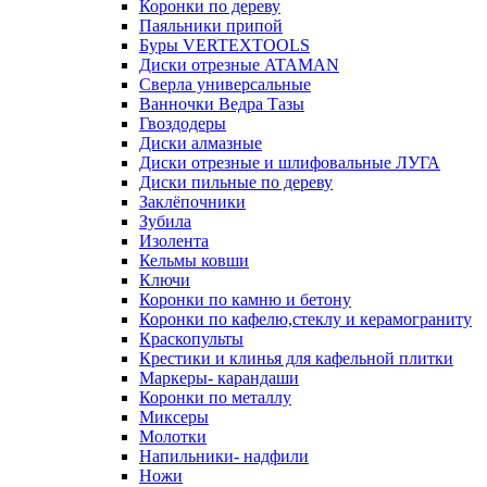
Коронки по дереву
Паяльники припой
Буры VERTEXTOOLS
Диски отрезные ATAMAN
Сверла универсальные
Ванночки Ведра Тазы
Гвоздодеры
Диски алмазные
Диски отрезные и шлифовальные ЛУГА
Диски пильные по дереву
Заклёпочники
Зубила
Изолента
Кельмы ковши
Ключи
Коронки по камню и бетону
Коронки по кафелю,стеклу и керамограниту
Краскопульты
Крестики и клинья для кафельной плитки
Маркеры- карандаши
Коронки по металлу
Миксеры
Молотки
Напильники- надфили
Ножи