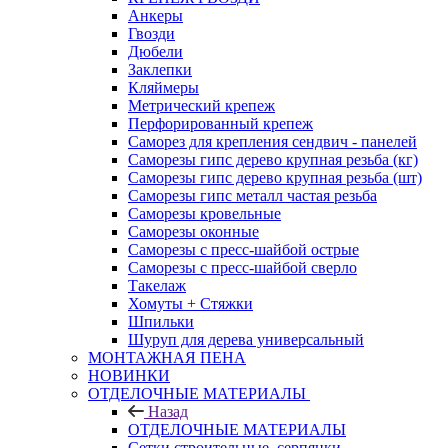
Анкеры
Гвозди
Дюбели
Заклепки
Кляймеры
Метрический крепеж
Перфорированный крепеж
Саморез для крепления сендвич - панелей
Саморезы гипс дерево крупная резьба (кг)
Саморезы гипс дерево крупная резьба (шт)
Саморезы гипс металл частая резьба
Саморезы кровельные
Саморезы оконные
Саморезы с пресс-шайбой острые
Саморезы с пресс-шайбой сверло
Такелаж
Хомуты + Стяжки
Шпильки
Шуруп для дерева универсальный
МОНТАЖНАЯ ПЕНА
НОВИНКИ
ОТДЕЛОЧНЫЕ МАТЕРИАЛЫ
Назад
ОТДЕЛОЧНЫЕ МАТЕРИАЛЫ
Сетки строительные, серпянки