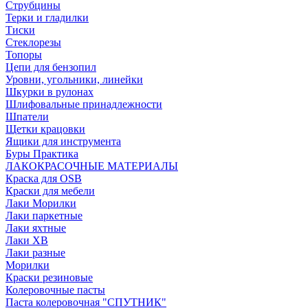
Струбцины
Терки и гладилки
Тиски
Стеклорезы
Топоры
Цепи для бензопил
Уровни, угольники, линейки
Шкурки в рулонах
Шлифовальные принадлежности
Шпатели
Щетки крацовки
Ящики для инструмента
Буры Практика
ЛАКОКРАСОЧНЫЕ МАТЕРИАЛЫ
Краска для OSB
Краски для мебели
Лаки Морилки
Лаки паркетные
Лаки яхтные
Лаки ХВ
Лаки разные
Морилки
Краски резиновые
Колеровочные пасты
Паста колеровочная "СПУТНИК"