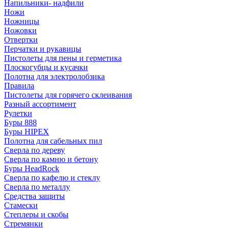
Напильники- надфили
Ножи
Ножницы
Ножовки
Отвертки
Перчатки и рукавицы
Пистолеты для пены и герметика
Плоскогубцы и кусачки
Полотна для электролобзика
Правила
Пистолеты для горячего склеивания
Разный ассортимент
Рулетки
Буры 888
Буры HIPEX
Полотна для сабельных пил
Сверла по дереву
Сверла по камню и бетону
Буры HeadRock
Сверла по кафелю и стеклу
Сверла по металлу
Средства защиты
Стамески
Степлеры и скобы
Стремянки