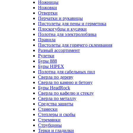
Ножницы
Ножовки
Отвертки
Перчатки и рукавицы
Пистолеты для пены и герметика
Плоскогубцы и кусачки
Полотна для электролобзика
Правила
Пистолеты для горячего склеивания
Разный ассортимент
Рулетки
Буры 888
Буры HIPEX
Полотна для сабельных пил
Сверла по дереву
Сверла по камню и бетону
Буры HeadRock
Сверла по кафелю и стеклу
Сверла по металлу
Средства защиты
Стамески
Степлеры и скобы
Стремянки
Струбцины
Терки и гладилки