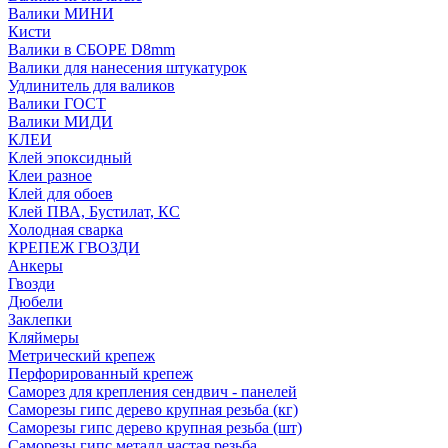
Валики МИНИ
Кисти
Валики в СБОРЕ D8mm
Валики для нанесения штукатурок
Удлинитель для валиков
Валики ГОСТ
Валики МИДИ
КЛЕИ
Клей эпоксидный
Клеи разное
Клей для обоев
Клей ПВА, Бустилат, КС
Холодная сварка
КРЕПЕЖ ГВОЗДИ
Анкеры
Гвозди
Дюбели
Заклепки
Кляймеры
Метрический крепеж
Перфорированный крепеж
Саморез для крепления сендвич - панелей
Саморезы гипс дерево крупная резьба (кг)
Саморезы гипс дерево крупная резьба (шт)
Саморезы гипс металл частая резьба