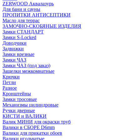
ZERWOOD Аквалазурь
Для бани и сауны
ПРОПИТКИ АНТИСЕПТИКИ
Масло для террас
ЗАМОЧНО-СКОБЯНЫЕ ИЗДЕЛИЯ
Замки СТАНДАРТ
Замки S-Locked
Доводчики
Задвижки
Замки врезные
Замки ЧАЗ
Замки ЧАЗ (под заказ)
Защелки межкомнатные
Крючки
Петли
Разное
Кронштейны
Замки тросовые
Механизмы цилиндровые
Ручки дверные
КИСТИ и ВАЛИКИ
Валик МИНИ для окраски труб
Валики в СБОРЕ D6mm
Валики для прикатки обоев
Валики игольчатые