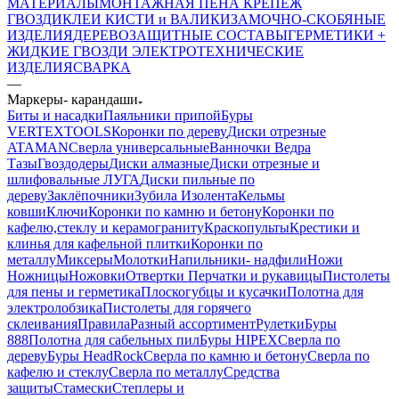
МАТЕРИАЛЫ
МОНТАЖНАЯ ПЕНА
КРЕПЕЖ
ГВОЗДИ
КЛЕИ
КИСТИ и ВАЛИКИ
ЗАМОЧНО-СКОБЯНЫЕ
ИЗДЕЛИЯ
ДЕРЕВОЗАЩИТНЫЕ СОСТАВЫ
ГЕРМЕТИКИ +
ЖИДКИЕ ГВОЗДИ
ЭЛЕКТРОТЕХНИЧЕСКИЕ
ИЗДЕЛИЯ
СВАРКА
—
Маркеры- карандаши
Биты и насадки
Паяльники припой
Буры
VERTEXTOOLS
Коронки по дереву
Диски отрезные
ATAMAN
Сверла универсальные
Ванночки Ведра
Тазы
Гвоздодеры
Диски алмазные
Диски отрезные и
шлифовальные ЛУГА
Диски пильные по
дереву
Заклёпочники
Зубила
Изолента
Кельмы
ковши
Ключи
Коронки по камню и бетону
Коронки по
кафелю,стеклу и керамограниту
Краскопульты
Крестики и
клинья для кафельной плитки
Коронки по
металлу
Миксеры
Молотки
Напильники- надфили
Ножи
Ножницы
Ножовки
Отвертки
Перчатки и рукавицы
Пистолеты
для пены и герметика
Плоскогубцы и кусачки
Полотна для
электролобзика
Пистолеты для горячего
склеивания
Правила
Разный ассортимент
Рулетки
Буры
888
Полотна для сабельных пил
Буры HIPEX
Сверла по
дереву
Буры HeadRock
Сверла по камню и бетону
Сверла по
кафелю и стеклу
Сверла по металлу
Средства
защиты
Стамески
Степлеры и