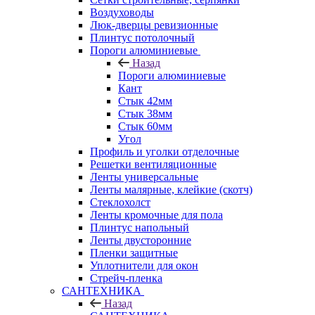
Воздуховоды
Люк-дверцы ревизионные
Плинтус потолочный
Пороги алюминиевые
Назад
Пороги алюминиевые
Кант
Стык 42мм
Стык 38мм
Стык 60мм
Угол
Профиль и уголки отделочные
Решетки вентиляционные
Ленты универсальные
Ленты малярные, клейкие (скотч)
Стеклохолст
Ленты кромочные для пола
Плинтус напольный
Ленты двусторонние
Пленки защитные
Уплотнители для окон
Стрейч-пленка
САНТЕХНИКА
Назад