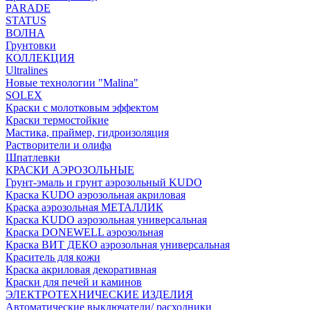
PARADE
STATUS
ВОЛНА
Грунтовки
КОЛЛЕКЦИЯ
Ultralines
Новые технологии "Malina"
SOLEX
Краски с молотковым эффектом
Краски термостойкие
Мастика, праймер, гидроизоляция
Растворители и олифа
Шпатлевки
КРАСКИ АЭРОЗОЛЬНЫЕ
Грунт-эмаль и грунт аэрозольный KUDO
Краска KUDO аэрозольная акриловая
Краска аэрозольная МЕТАЛЛИК
Краска KUDO аэрозольная универсальная
Краска DONEWELL аэрозольная
Краска ВИТ ДЕКО аэрозольная универсальная
Краситель для кожи
Краска акриловая декоративная
Краски для печей и каминов
ЭЛЕКТРОТЕХНИЧЕСКИЕ ИЗДЕЛИЯ
Автоматические выключатели/ расходники