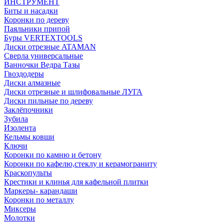
ИНСТРУМЕНТ
Биты и насадки
Коронки по дереву
Паяльники припой
Буры VERTEXTOOLS
Диски отрезные ATAMAN
Сверла универсальные
Ванночки Ведра Тазы
Гвоздодеры
Диски алмазные
Диски отрезные и шлифовальные ЛУГА
Диски пильные по дереву
Заклёпочники
Зубила
Изолента
Кельмы ковши
Ключи
Коронки по камню и бетону
Коронки по кафелю,стеклу и керамограниту
Краскопульты
Крестики и клинья для кафельной плитки
Маркеры- карандаши
Коронки по металлу
Миксеры
Молотки