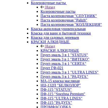
Колеровочные пасты
Назад
Колеровочные пасты
Паста колеровочная "СПУТНИК"
Паста колеровочная "Palizh"
Паста колеровочная "КОЛЛЕКЦИЯ"
Краска акриловая универсальная
Краска для ванн и бытовой техники
Краска для садовых деревьев
КРАСКИ АЛКИДНЫЕ
Назад
КРАСКИ АЛКИДНЫЕ
Грунт-эмаль 3 в 1 "STATUS"
Грунт эмаль 3 в 1 "ВИТЕКО"
Грунт-эмаль 3 в 1 "CERTA"
Грунт ГФ-021
Грунт-эмаль 3 в 1 "ULTRA LINES"
Грунт-эмаль 3 в 1 "РАДУГА"
МА-15 краска масляная
НЦ-132П "БЕЛКОЛОР"
ПФ-115 "STATUS"
ПФ-115 "Snezhna Premium"
ПФ-115 "ULTRA LINES"
ПФ-115 "РАДУГА"
ПРОМФАСОВКА