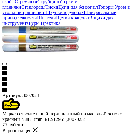
скобы
Стремянки
Струбцины
Терки и
гладилки
Стеклорезы
Тиски
Цепи для бензопил
Топоры
Уровни,
угольники, линейки
Шкурки в рулонах
Шлифовальные
принадлежности
Шпатели
Щетки крацовки
Ящики для
инструмента
Буры Практика
Артикул:
3007023
Маркер строительный перманентный на масляной основе
красный "888" (min 3/12/1296) (3007023)
75
руб.
/шт
Варианты цен