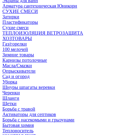
Экраны для ванн
Арматура сантехническая Юникорн
СУХИЕ СМЕСИ
Затирки
Пластификаторы
Сухие смеси
ТЕПЛОИЗОЛЯЦИЯ ВЕТРОЗАЩИТА
ХОЗТОВАРЫ
Газ/горелки
100 мелочей
Зимние товары
Карнизы потолочные
Масла/Смазки
Опрыскиватели
Сад и огород
Уборка
Шнуры шпагаты веревки
Черенки
Шланги
Щетки
Борьба с травой
Активаторы для септиков
Борьба с насекомыми и грызунами
Бытовая химия
Теплоноситель