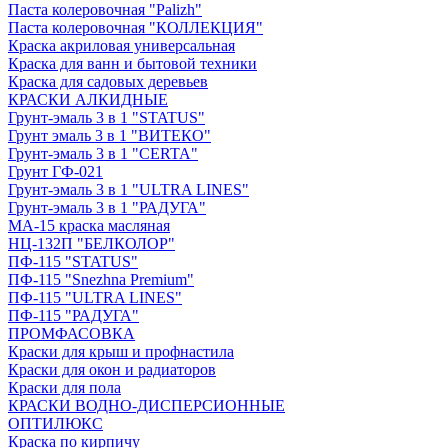
Паста колеровочная "Palizh"
Паста колеровочная "КОЛЛЕКЦИЯ"
Краска акриловая универсальная
Краска для ванн и бытовой техники
Краска для садовых деревьев
КРАСКИ АЛКИДНЫЕ
Грунт-эмаль 3 в 1 "STATUS"
Грунт эмаль 3 в 1 "ВИТЕКО"
Грунт-эмаль 3 в 1 "CERTA"
Грунт ГФ-021
Грунт-эмаль 3 в 1 "ULTRA LINES"
Грунт-эмаль 3 в 1 "РАДУГА"
МА-15 краска масляная
НЦ-132П "БЕЛКОЛОР"
ПФ-115 "STATUS"
ПФ-115 "Snezhna Premium"
ПФ-115 "ULTRA LINES"
ПФ-115 "РАДУГА"
ПРОМФАСОВКА
Краски для крыш и профнастила
Краски для окон и радиаторов
Краски для пола
КРАСКИ ВОДНО-ДИСПЕРСИОННЫЕ
ОПТИЛЮКС
Краска по кирпичу