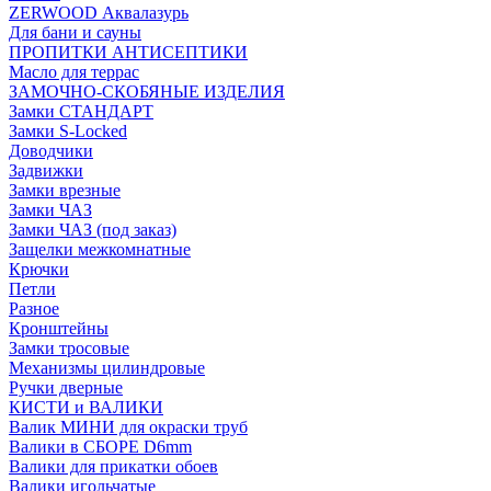
ZERWOOD Аквалазурь
Для бани и сауны
ПРОПИТКИ АНТИСЕПТИКИ
Масло для террас
ЗАМОЧНО-СКОБЯНЫЕ ИЗДЕЛИЯ
Замки СТАНДАРТ
Замки S-Locked
Доводчики
Задвижки
Замки врезные
Замки ЧАЗ
Замки ЧАЗ (под заказ)
Защелки межкомнатные
Крючки
Петли
Разное
Кронштейны
Замки тросовые
Механизмы цилиндровые
Ручки дверные
КИСТИ и ВАЛИКИ
Валик МИНИ для окраски труб
Валики в СБОРЕ D6mm
Валики для прикатки обоев
Валики игольчатые