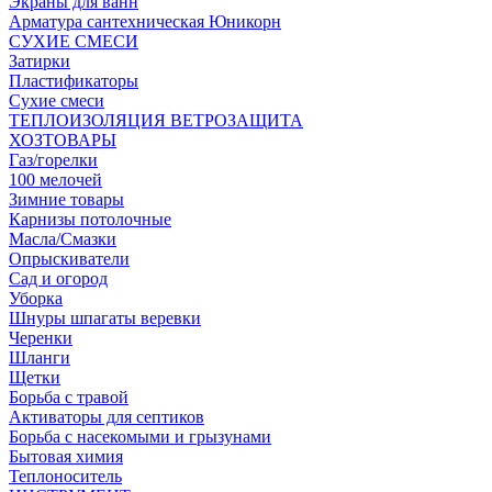
Экраны для ванн
Арматура сантехническая Юникорн
СУХИЕ СМЕСИ
Затирки
Пластификаторы
Сухие смеси
ТЕПЛОИЗОЛЯЦИЯ ВЕТРОЗАЩИТА
ХОЗТОВАРЫ
Газ/горелки
100 мелочей
Зимние товары
Карнизы потолочные
Масла/Смазки
Опрыскиватели
Сад и огород
Уборка
Шнуры шпагаты веревки
Черенки
Шланги
Щетки
Борьба с травой
Активаторы для септиков
Борьба с насекомыми и грызунами
Бытовая химия
Теплоноситель