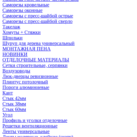
Саморезы кровельные
Саморезы оконные
Саморезы с пресс-шайбой острые
Саморезы с пресс-шайбой сверло
Такелаж
Хомуты + Стяжки
Шпильки
Шуруп для дерева универсальный
МОНТАЖНАЯ ПЕНА
НОВИНКИ
ОТДЕЛОЧНЫЕ МАТЕРИАЛЫ
Сетки строительные, серпянки
Воздуховоды
Люк-дверцы ревизионные
Плинтус потолочный
Пороги алюминиевые
Кант
Стык 42мм
Стык 38мм
Стык 60мм
Угол
Профиль и уголки отделочные
Решетки вентиляционные
Ленты универсальные
Ленты малярные, клейкие (скотч)