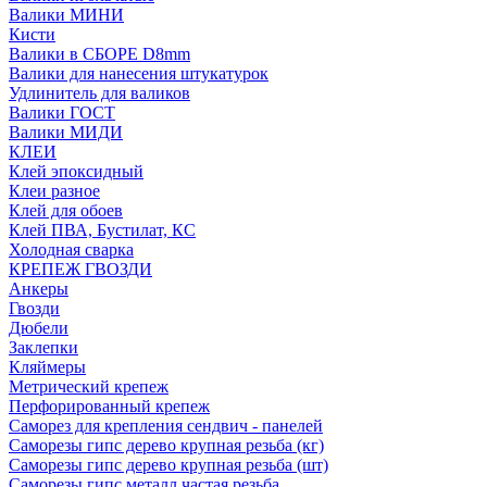
Валики МИНИ
Кисти
Валики в СБОРЕ D8mm
Валики для нанесения штукатурок
Удлинитель для валиков
Валики ГОСТ
Валики МИДИ
КЛЕИ
Клей эпоксидный
Клеи разное
Клей для обоев
Клей ПВА, Бустилат, КС
Холодная сварка
КРЕПЕЖ ГВОЗДИ
Анкеры
Гвозди
Дюбели
Заклепки
Кляймеры
Метрический крепеж
Перфорированный крепеж
Саморез для крепления сендвич - панелей
Саморезы гипс дерево крупная резьба (кг)
Саморезы гипс дерево крупная резьба (шт)
Саморезы гипс металл частая резьба