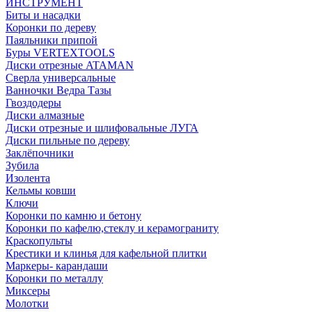
ИНСТРУМЕНТ
Биты и насадки
Коронки по дереву
Паяльники припой
Буры VERTEXTOOLS
Диски отрезные ATAMAN
Сверла универсальные
Ванночки Ведра Тазы
Гвоздодеры
Диски алмазные
Диски отрезные и шлифовальные ЛУГА
Диски пильные по дереву
Заклёпочники
Зубила
Изолента
Кельмы ковши
Ключи
Коронки по камню и бетону
Коронки по кафелю,стеклу и керамограниту
Краскопульты
Крестики и клинья для кафельной плитки
Маркеры- карандаши
Коронки по металлу
Миксеры
Молотки