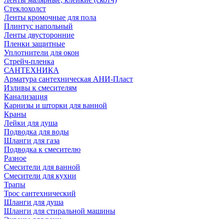
Стеклохолст
Ленты кромочные для пола
Плинтус напольный
Ленты двусторонние
Пленки защитные
Уплотнители для окон
Стрейч-пленка
САНТЕХНИКА
Арматура сантехническая АНИ-Пласт
Изливы к смесителям
Канализация
Карнизы и шторки для ванной
Краны
Лейки для душа
Подводка для воды
Шланги для газа
Подводка к смесителю
Разное
Смесители для ванной
Смесители для кухни
Трапы
Трос сантехнический
Шланги для душа
Шланги для стиральной машины