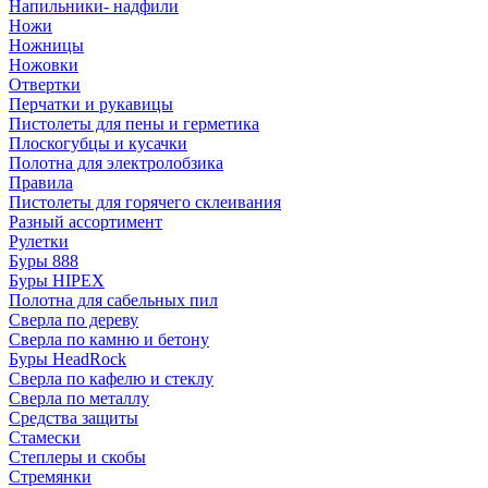
Напильники- надфили
Ножи
Ножницы
Ножовки
Отвертки
Перчатки и рукавицы
Пистолеты для пены и герметика
Плоскогубцы и кусачки
Полотна для электролобзика
Правила
Пистолеты для горячего склеивания
Разный ассортимент
Рулетки
Буры 888
Буры HIPEX
Полотна для сабельных пил
Сверла по дереву
Сверла по камню и бетону
Буры HeadRock
Сверла по кафелю и стеклу
Сверла по металлу
Средства защиты
Стамески
Степлеры и скобы
Стремянки