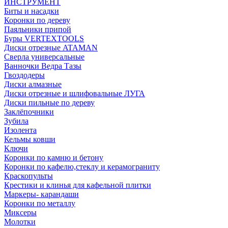
ИНСТРУМЕНТ
Биты и насадки
Коронки по дереву
Паяльники припой
Буры VERTEXTOOLS
Диски отрезные ATAMAN
Сверла универсальные
Ванночки Ведра Тазы
Гвоздодеры
Диски алмазные
Диски отрезные и шлифовальные ЛУГА
Диски пильные по дереву
Заклёпочники
Зубила
Изолента
Кельмы ковши
Ключи
Коронки по камню и бетону
Коронки по кафелю,стеклу и керамограниту
Краскопульты
Крестики и клинья для кафельной плитки
Маркеры- карандаши
Коронки по металлу
Миксеры
Молотки