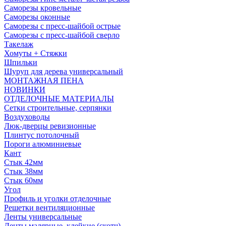
Саморезы кровельные
Саморезы оконные
Саморезы с пресс-шайбой острые
Саморезы с пресс-шайбой сверло
Такелаж
Хомуты + Стяжки
Шпильки
Шуруп для дерева универсальный
МОНТАЖНАЯ ПЕНА
НОВИНКИ
ОТДЕЛОЧНЫЕ МАТЕРИАЛЫ
Сетки строительные, серпянки
Воздуховоды
Люк-дверцы ревизионные
Плинтус потолочный
Пороги алюминиевые
Кант
Стык 42мм
Стык 38мм
Стык 60мм
Угол
Профиль и уголки отделочные
Решетки вентиляционные
Ленты универсальные
Ленты малярные, клейкие (скотч)