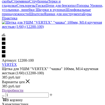
скобы
Стремянки
Струбцины
Терки и
гладилки
Стеклорезы
Тиски
Цепи для бензопил
Топоры
Уровни,
угольники, линейки
Шкурки в рулонах
Шлифовальные
принадлежности
Шпатели
Ящики для инструмента
Буры
Практика
Артикул:
12200-100
VERTEX
Щетка для УШМ "VERTEX" "чашка" 100мм, М14 крученая
жесткая (1/60) (12200-100)
385
руб.
/шт
Варианты цен
385
руб.
/шт
Подробности
В корзину
Характеристики