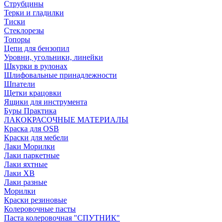
Струбцины
Терки и гладилки
Тиски
Стеклорезы
Топоры
Цепи для бензопил
Уровни, угольники, линейки
Шкурки в рулонах
Шлифовальные принадлежности
Шпатели
Щетки крацовки
Ящики для инструмента
Буры Практика
ЛАКОКРАСОЧНЫЕ МАТЕРИАЛЫ
Краска для OSB
Краски для мебели
Лаки Морилки
Лаки паркетные
Лаки яхтные
Лаки ХВ
Лаки разные
Морилки
Краски резиновые
Колеровочные пасты
Паста колеровочная "СПУТНИК"