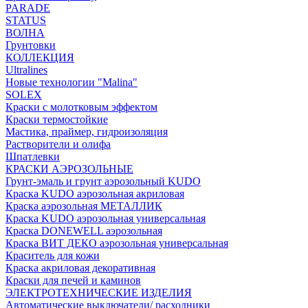
PARADE
STATUS
ВОЛНА
Грунтовки
КОЛЛЕКЦИЯ
Ultralines
Новые технологии "Malina"
SOLEX
Краски с молотковым эффектом
Краски термостойкие
Мастика, праймер, гидроизоляция
Растворители и олифа
Шпатлевки
КРАСКИ АЭРОЗОЛЬНЫЕ
Грунт-эмаль и грунт аэрозольный KUDO
Краска KUDO аэрозольная акриловая
Краска аэрозольная МЕТАЛЛИК
Краска KUDO аэрозольная универсальная
Краска DONEWELL аэрозольная
Краска ВИТ ДЕКО аэрозольная универсальная
Краситель для кожи
Краска акриловая декоративная
Краски для печей и каминов
ЭЛЕКТРОТЕХНИЧЕСКИЕ ИЗДЕЛИЯ
Автоматические выключатели/ расходники