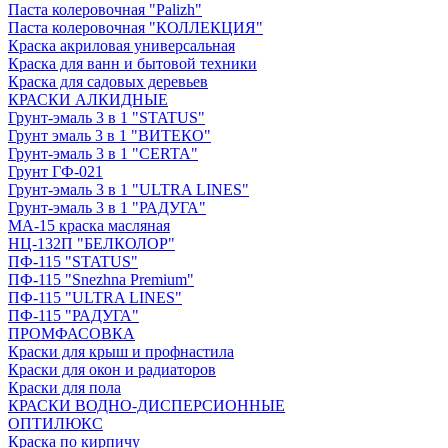
Паста колеровочная "Palizh"
Паста колеровочная "КОЛЛЕКЦИЯ"
Краска акриловая универсальная
Краска для ванн и бытовой техники
Краска для садовых деревьев
КРАСКИ АЛКИДНЫЕ
Грунт-эмаль 3 в 1 "STATUS"
Грунт эмаль 3 в 1 "ВИТЕКО"
Грунт-эмаль 3 в 1 "CERTA"
Грунт ГФ-021
Грунт-эмаль 3 в 1 "ULTRA LINES"
Грунт-эмаль 3 в 1 "РАДУГА"
МА-15 краска масляная
НЦ-132П "БЕЛКОЛОР"
ПФ-115 "STATUS"
ПФ-115 "Snezhna Premium"
ПФ-115 "ULTRA LINES"
ПФ-115 "РАДУГА"
ПРОМФАСОВКА
Краски для крыш и профнастила
Краски для окон и радиаторов
Краски для пола
КРАСКИ ВОДНО-ДИСПЕРСИОННЫЕ
ОПТИЛЮКС
Краска по кирпичу