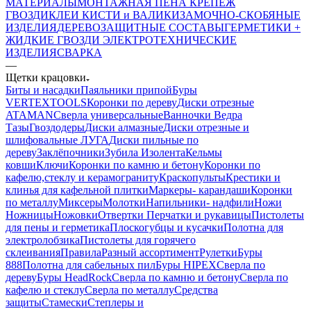
МАТЕРИАЛЫ
МОНТАЖНАЯ ПЕНА
КРЕПЕЖ
ГВОЗДИ
КЛЕИ
КИСТИ и ВАЛИКИ
ЗАМОЧНО-СКОБЯНЫЕ
ИЗДЕЛИЯ
ДЕРЕВОЗАЩИТНЫЕ СОСТАВЫ
ГЕРМЕТИКИ +
ЖИДКИЕ ГВОЗДИ
ЭЛЕКТРОТЕХНИЧЕСКИЕ
ИЗДЕЛИЯ
СВАРКА
—
Щетки крацовки
Биты и насадки
Паяльники припой
Буры
VERTEXTOOLS
Коронки по дереву
Диски отрезные
ATAMAN
Сверла универсальные
Ванночки Ведра
Тазы
Гвоздодеры
Диски алмазные
Диски отрезные и
шлифовальные ЛУГА
Диски пильные по
дереву
Заклёпочники
Зубила
Изолента
Кельмы
ковши
Ключи
Коронки по камню и бетону
Коронки по
кафелю,стеклу и керамограниту
Краскопульты
Крестики и
клинья для кафельной плитки
Маркеры- карандаши
Коронки
по металлу
Миксеры
Молотки
Напильники- надфили
Ножи
Ножницы
Ножовки
Отвертки
Перчатки и рукавицы
Пистолеты
для пены и герметика
Плоскогубцы и кусачки
Полотна для
электролобзика
Пистолеты для горячего
склеивания
Правила
Разный ассортимент
Рулетки
Буры
888
Полотна для сабельных пил
Буры HIPEX
Сверла по
дереву
Буры HeadRock
Сверла по камню и бетону
Сверла по
кафелю и стеклу
Сверла по металлу
Средства
защиты
Стамески
Степлеры и