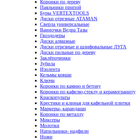
Коронки по дереву
Паяльники припой
Буры VERTEXTOOLS
Диски отрезные ATAMAN
Сверла универсальные
Ванночки Ведра Тазы
Гвоздодеры
Диски алмазные
Диски отрезные и шлифовальные ЛУГА
Диски пильные по дереву
Заклёпочники
Зубила
Изолента
Кельмы ковши
Ключи
Коронки по камню и бетону
Коронки по кафелю,стеклу и керамограниту
Краскопульты
Крестики и клинья для кафельной плитки
Маркеры- карандаши
Коронки по металлу
Миксеры
Молотки
Напильники- надфили
Ножи