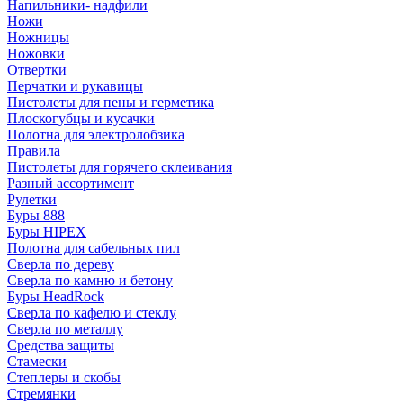
Напильники- надфили
Ножи
Ножницы
Ножовки
Отвертки
Перчатки и рукавицы
Пистолеты для пены и герметика
Плоскогубцы и кусачки
Полотна для электролобзика
Правила
Пистолеты для горячего склеивания
Разный ассортимент
Рулетки
Буры 888
Буры HIPEX
Полотна для сабельных пил
Сверла по дереву
Сверла по камню и бетону
Буры HeadRock
Сверла по кафелю и стеклу
Сверла по металлу
Средства защиты
Стамески
Степлеры и скобы
Стремянки