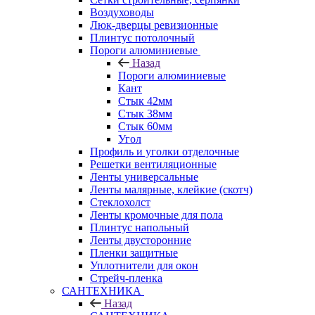
Воздуховоды
Люк-дверцы ревизионные
Плинтус потолочный
Пороги алюминиевые
Назад
Пороги алюминиевые
Кант
Стык 42мм
Стык 38мм
Стык 60мм
Угол
Профиль и уголки отделочные
Решетки вентиляционные
Ленты универсальные
Ленты малярные, клейкие (скотч)
Стеклохолст
Ленты кромочные для пола
Плинтус напольный
Ленты двусторонние
Пленки защитные
Уплотнители для окон
Стрейч-пленка
САНТЕХНИКА
Назад