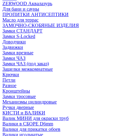
ZERWOOD Аквалазурь
Для бани и сауны
ПРОПИТКИ АНТИСЕПТИКИ
Масло для террас
ЗАМОЧНО-СКОБЯНЫЕ ИЗДЕЛИЯ
Замки СТАНДАРТ
Замки S-Locked
Доводчики
Задвижки
Замки врезные
Замки ЧАЗ
Замки ЧАЗ (под заказ)
Защелки межкомнатные
Крючки
Петли
Разное
Кронштейны
Замки тросовые
Механизмы цилиндровые
Ручки дверные
КИСТИ и ВАЛИКИ
Валик МИНИ для окраски труб
Валики в СБОРЕ D6mm
Валики для прикатки обоев
Валики игольчатые