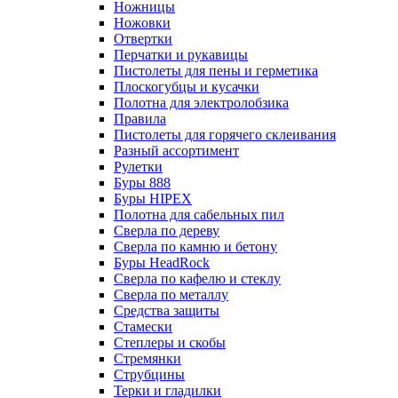
Ножницы
Ножовки
Отвертки
Перчатки и рукавицы
Пистолеты для пены и герметика
Плоскогубцы и кусачки
Полотна для электролобзика
Правила
Пистолеты для горячего склеивания
Разный ассортимент
Рулетки
Буры 888
Буры HIPEX
Полотна для сабельных пил
Сверла по дереву
Сверла по камню и бетону
Буры HeadRock
Сверла по кафелю и стеклу
Сверла по металлу
Средства защиты
Стамески
Степлеры и скобы
Стремянки
Струбцины
Терки и гладилки