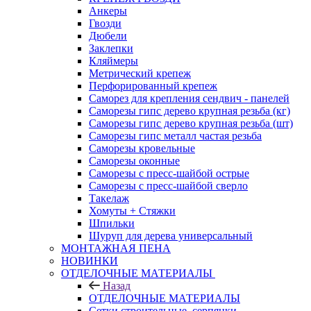
Анкеры
Гвозди
Дюбели
Заклепки
Кляймеры
Метрический крепеж
Перфорированный крепеж
Саморез для крепления сендвич - панелей
Саморезы гипс дерево крупная резьба (кг)
Саморезы гипс дерево крупная резьба (шт)
Саморезы гипс металл частая резьба
Саморезы кровельные
Саморезы оконные
Саморезы с пресс-шайбой острые
Саморезы с пресс-шайбой сверло
Такелаж
Хомуты + Стяжки
Шпильки
Шуруп для дерева универсальный
МОНТАЖНАЯ ПЕНА
НОВИНКИ
ОТДЕЛОЧНЫЕ МАТЕРИАЛЫ
Назад
ОТДЕЛОЧНЫЕ МАТЕРИАЛЫ
Сетки строительные, серпянки