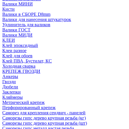
Валики МИНИ
Кисти
Валики в СБОРЕ D8mm
Валики для нанесения штукатурок
Удлинитель для валиков
Валики ГОСТ
Валики МИДИ
КЛЕИ
Клей эпоксидный
Клеи разное
Клей для обоев
Клей ПВА, Бустилат, КС
Холодная сварка
КРЕПЕЖ ГВОЗДИ
Анкеры
Гвозди
Дюбели
Заклепки
Кляймеры
Метрический крепеж
Перфорированный крепеж
Саморез для крепления сендвич - панелей
Саморезы гипс дерево крупная резьба (кг)
Саморезы гипс дерево крупная резьба (шт)
Саморезы гипс металл частая резьба