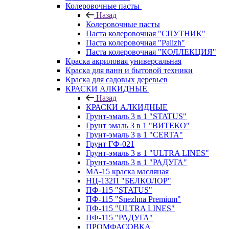
Колеровочные пасты
Назад
Колеровочные пасты
Паста колеровочная "СПУТНИК"
Паста колеровочная "Palizh"
Паста колеровочная "КОЛЛЕКЦИЯ"
Краска акриловая универсальная
Краска для ванн и бытовой техники
Краска для садовых деревьев
КРАСКИ АЛКИДНЫЕ
Назад
КРАСКИ АЛКИДНЫЕ
Грунт-эмаль 3 в 1 "STATUS"
Грунт эмаль 3 в 1 "ВИТЕКО"
Грунт-эмаль 3 в 1 "CERTA"
Грунт ГФ-021
Грунт-эмаль 3 в 1 "ULTRA LINES"
Грунт-эмаль 3 в 1 "РАДУГА"
МА-15 краска масляная
НЦ-132П "БЕЛКОЛОР"
ПФ-115 "STATUS"
ПФ-115 "Snezhna Premium"
ПФ-115 "ULTRA LINES"
ПФ-115 "РАДУГА"
ПРОМФАСОВКА