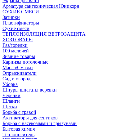
Экраны для ванн
Арматура сантехническая Юникорн
СУХИЕ СМЕСИ
Затирки
Пластификаторы
Сухие смеси
ТЕПЛОИЗОЛЯЦИЯ ВЕТРОЗАЩИТА
ХОЗТОВАРЫ
Газ/горелки
100 мелочей
Зимние товары
Карнизы потолочные
Масла/Смазки
Опрыскиватели
Сад и огород
Уборка
Шнуры шпагаты веревки
Черенки
Шланги
Щетки
Борьба с травой
Активаторы для септиков
Борьба с насекомыми и грызунами
Бытовая химия
Теплоноситель