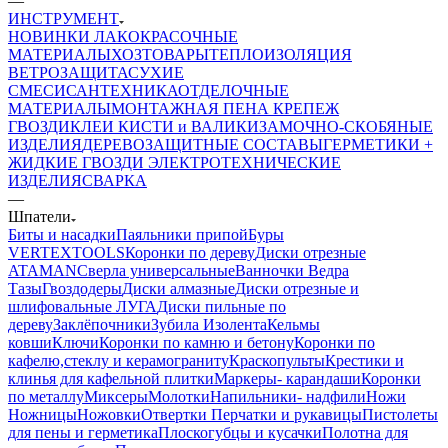
—
ИНСТРУМЕНТ
НОВИНКИ
ЛАКОКРАСОЧНЫЕ
МАТЕРИАЛЫ
ХОЗТОВАРЫ
ТЕПЛОИЗОЛЯЦИЯ
ВЕТРОЗАЩИТА
СУХИЕ
СМЕСИ
САНТЕХНИКА
ОТДЕЛОЧНЫЕ
МАТЕРИАЛЫ
МОНТАЖНАЯ ПЕНА
КРЕПЕЖ
ГВОЗДИ
КЛЕИ
КИСТИ и ВАЛИКИ
ЗАМОЧНО-СКОБЯНЫЕ
ИЗДЕЛИЯ
ДЕРЕВОЗАЩИТНЫЕ СОСТАВЫ
ГЕРМЕТИКИ +
ЖИДКИЕ ГВОЗДИ
ЭЛЕКТРОТЕХНИЧЕСКИЕ
ИЗДЕЛИЯ
СВАРКА
—
Шпатели
Биты и насадки
Паяльники припой
Буры
VERTEXTOOLS
Коронки по дереву
Диски отрезные
ATAMAN
Сверла универсальные
Ванночки Ведра
Тазы
Гвоздодеры
Диски алмазные
Диски отрезные и
шлифовальные ЛУГА
Диски пильные по
дереву
Заклёпочники
Зубила
Изолента
Кельмы
ковши
Ключи
Коронки по камню и бетону
Коронки по
кафелю,стеклу и керамограниту
Краскопульты
Крестики и
клинья для кафельной плитки
Маркеры- карандаши
Коронки
по металлу
Миксеры
Молотки
Напильники- надфили
Ножи
Ножницы
Ножовки
Отвертки
Перчатки и рукавицы
Пистолеты
для пены и герметика
Плоскогубцы и кусачки
Полотна для