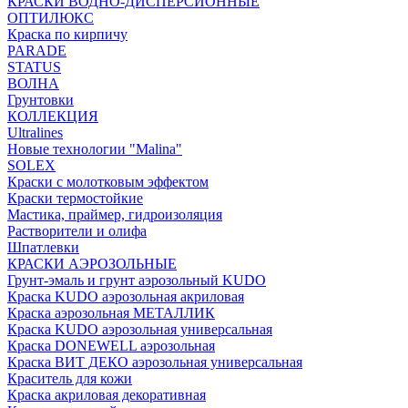
КРАСКИ ВОДНО-ДИСПЕРСИОННЫЕ
ОПТИЛЮКС
Краска по кирпичу
PARADE
STATUS
ВОЛНА
Грунтовки
КОЛЛЕКЦИЯ
Ultralines
Новые технологии "Malina"
SOLEX
Краски с молотковым эффектом
Краски термостойкие
Мастика, праймер, гидроизоляция
Растворители и олифа
Шпатлевки
КРАСКИ АЭРОЗОЛЬНЫЕ
Грунт-эмаль и грунт аэрозольный KUDO
Краска KUDO аэрозольная акриловая
Краска аэрозольная МЕТАЛЛИК
Краска KUDO аэрозольная универсальная
Краска DONEWELL аэрозольная
Краска ВИТ ДЕКО аэрозольная универсальная
Краситель для кожи
Краска акриловая декоративная