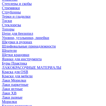
Степлеры и скобы
Стремянки
Струбцины
Терки и гладилки
Тиски
Стеклорезы
Топоры
Цепи для бензопил
Уровни, угольники, линейки
Шкурки в рулонах
Шлифовальные принадлежности
Шпатели
Щетки крацовки
Ящики для инструмента
Буры Практика
ЛАКОКРАСОЧНЫЕ МАТЕРИАЛЫ
Краска для OSB
Краски для мебели
Лаки Морилки
Лаки паркетные
Лаки яхтные
Лаки ХВ
Лаки разные
Морилки
Краски резиновые