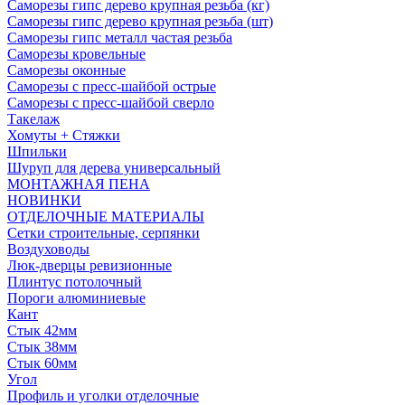
Саморезы гипс дерево крупная резьба (кг)
Саморезы гипс дерево крупная резьба (шт)
Саморезы гипс металл частая резьба
Саморезы кровельные
Саморезы оконные
Саморезы с пресс-шайбой острые
Саморезы с пресс-шайбой сверло
Такелаж
Хомуты + Стяжки
Шпильки
Шуруп для дерева универсальный
МОНТАЖНАЯ ПЕНА
НОВИНКИ
ОТДЕЛОЧНЫЕ МАТЕРИАЛЫ
Сетки строительные, серпянки
Воздуховоды
Люк-дверцы ревизионные
Плинтус потолочный
Пороги алюминиевые
Кант
Стык 42мм
Стык 38мм
Стык 60мм
Угол
Профиль и уголки отделочные