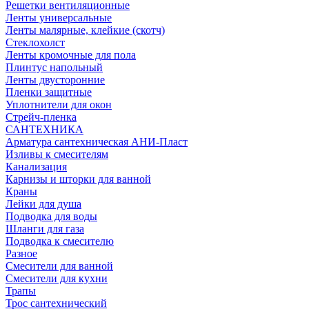
Решетки вентиляционные
Ленты универсальные
Ленты малярные, клейкие (скотч)
Стеклохолст
Ленты кромочные для пола
Плинтус напольный
Ленты двусторонние
Пленки защитные
Уплотнители для окон
Стрейч-пленка
САНТЕХНИКА
Арматура сантехническая АНИ-Пласт
Изливы к смесителям
Канализация
Карнизы и шторки для ванной
Краны
Лейки для душа
Подводка для воды
Шланги для газа
Подводка к смесителю
Разное
Смесители для ванной
Смесители для кухни
Трапы
Трос сантехнический