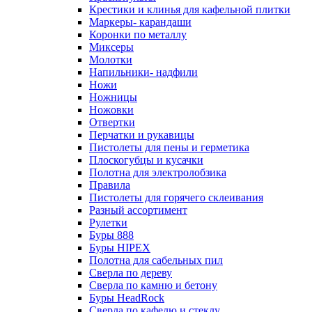
Крестики и клинья для кафельной плитки
Маркеры- карандаши
Коронки по металлу
Миксеры
Молотки
Напильники- надфили
Ножи
Ножницы
Ножовки
Отвертки
Перчатки и рукавицы
Пистолеты для пены и герметика
Плоскогубцы и кусачки
Полотна для электролобзика
Правила
Пистолеты для горячего склеивания
Разный ассортимент
Рулетки
Буры 888
Буры HIPEX
Полотна для сабельных пил
Сверла по дереву
Сверла по камню и бетону
Буры HeadRock
Сверла по кафелю и стеклу