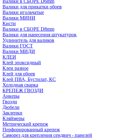
Валики в СБОРЕ D6mm
Валики для прикатки обоев
Валики игольчатые
Валики МИНИ
Кисти
Валики в СБОРЕ D8mm
Валики для нанесения штукатурок
Удлинитель для валиков
Валики ГОСТ
Валики МИДИ
КЛЕИ
Клей эпоксидный
Клеи разное
Клей для обоев
Клей ПВА, Бустилат, КС
Холодная сварка
КРЕПЕЖ ГВОЗДИ
Анкеры
Гвозди
Дюбели
Заклепки
Кляймеры
Метрический крепеж
Перфорированный крепеж
Саморез для крепления сендвич - панелей