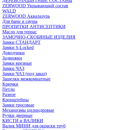
ДЕРЕВОЗАЩИТНЫЕ СОСТАВЫ
ZERWOOD Укрывающий состав
WALD
ZERWOOD Аквалазурь
Для бани и сауны
ПРОПИТКИ АНТИСЕПТИКИ
Масло для террас
ЗАМОЧНО-СКОБЯНЫЕ ИЗДЕЛИЯ
Замки СТАНДАРТ
Замки S-Locked
Доводчики
Задвижки
Замки врезные
Замки ЧАЗ
Замки ЧАЗ (под заказ)
Защелки межкомнатные
Крючки
Петли
Разное
Кронштейны
Замки тросовые
Механизмы цилиндровые
Ручки дверные
КИСТИ и ВАЛИКИ
Валик МИНИ для окраски труб