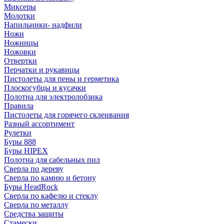
Миксеры
Молотки
Напильники- надфили
Ножи
Ножницы
Ножовки
Отвертки
Перчатки и рукавицы
Пистолеты для пены и герметика
Плоскогубцы и кусачки
Полотна для электролобзика
Правила
Пистолеты для горячего склеивания
Разный ассортимент
Рулетки
Буры 888
Буры HIPEX
Полотна для сабельных пил
Сверла по дереву
Сверла по камню и бетону
Буры HeadRock
Сверла по кафелю и стеклу
Сверла по металлу
Средства защиты
Стамески