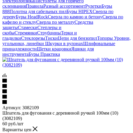
электролобзика
Пистолеты для горячего
склеивания
Правила
Разный ассортимент
Рулетки
Буры
888
Полотна для сабельных пил
Буры HIPEX
Сверла по
дереву
Буры HeadRock
Сверла по камню и бетону
Сверла по
кафелю и стеклу
Сверла по металлу
Средства
защиты
Стамески
Степлеры и
скобы
Стремянки
Струбцины
Терки и
гладилки
Стеклорезы
Тиски
Цепи для бензопил
Топоры
Уровни,
угольники, линейки
Шкурки в рулонах
Шлифовальные
принадлежности
Щетки крацовки
Ящики для
инструмента
Буры Практика
Артикул:
3082109
Шпатель для фугования с деревянной ручкой 100мм (10)
(3082109)
60
руб.
/шт
Варианты цен