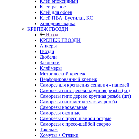
Клей эпоксидный
Клеи разное
Клей для обоев
Клей ПВА, Бустилат, КС
Холодная сварка
КРЕПЕЖ ГВОЗДИ
Назад
КРЕПЕЖ ГВОЗДИ
Анкеры
Гвозди
Дюбели
Заклепки
Кляймеры
Метрический крепеж
Перфорированный крепеж
Саморез для крепления сендвич - панелей
Саморезы гипс дерево крупная резьба (кг)
Саморезы гипс дерево крупная резьба (шт)
Саморезы гипс металл частая резьба
Саморезы кровельные
Саморезы оконные
Саморезы с пресс-шайбой острые
Саморезы с пресс-шайбой сверло
Такелаж
Хомуты + Стяжки