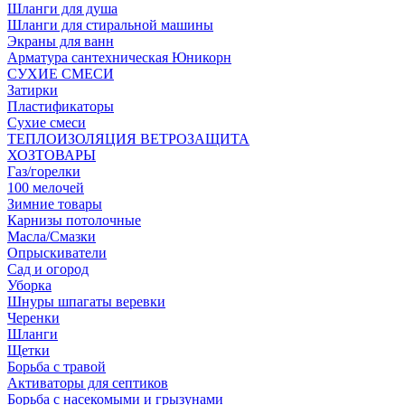
Шланги для душа
Шланги для стиральной машины
Экраны для ванн
Арматура сантехническая Юникорн
СУХИЕ СМЕСИ
Затирки
Пластификаторы
Сухие смеси
ТЕПЛОИЗОЛЯЦИЯ ВЕТРОЗАЩИТА
ХОЗТОВАРЫ
Газ/горелки
100 мелочей
Зимние товары
Карнизы потолочные
Масла/Смазки
Опрыскиватели
Сад и огород
Уборка
Шнуры шпагаты веревки
Черенки
Шланги
Щетки
Борьба с травой
Активаторы для септиков
Борьба с насекомыми и грызунами