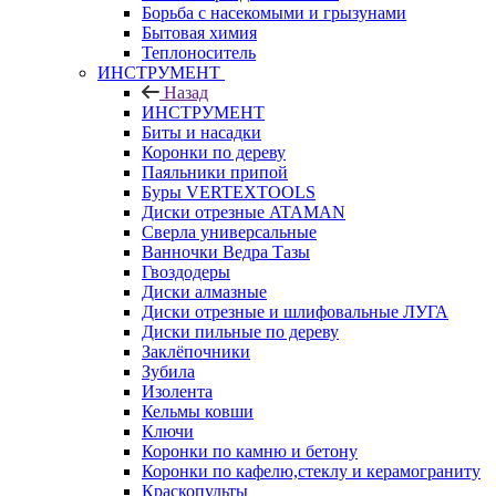
Борьба с насекомыми и грызунами
Бытовая химия
Теплоноситель
ИНСТРУМЕНТ
Назад
ИНСТРУМЕНТ
Биты и насадки
Коронки по дереву
Паяльники припой
Буры VERTEXTOOLS
Диски отрезные ATAMAN
Сверла универсальные
Ванночки Ведра Тазы
Гвоздодеры
Диски алмазные
Диски отрезные и шлифовальные ЛУГА
Диски пильные по дереву
Заклёпочники
Зубила
Изолента
Кельмы ковши
Ключи
Коронки по камню и бетону
Коронки по кафелю,стеклу и керамограниту
Краскопульты