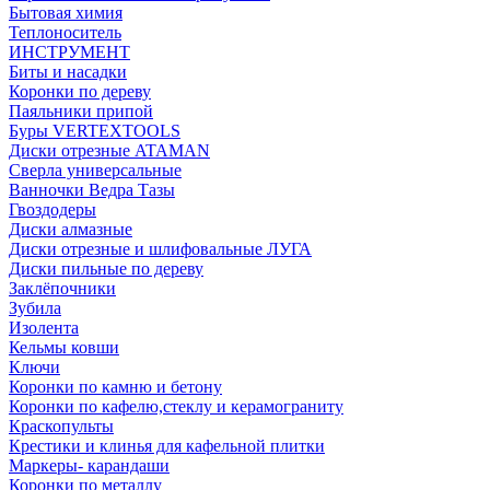
Бытовая химия
Теплоноситель
ИНСТРУМЕНТ
Биты и насадки
Коронки по дереву
Паяльники припой
Буры VERTEXTOOLS
Диски отрезные ATAMAN
Сверла универсальные
Ванночки Ведра Тазы
Гвоздодеры
Диски алмазные
Диски отрезные и шлифовальные ЛУГА
Диски пильные по дереву
Заклёпочники
Зубила
Изолента
Кельмы ковши
Ключи
Коронки по камню и бетону
Коронки по кафелю,стеклу и керамограниту
Краскопульты
Крестики и клинья для кафельной плитки
Маркеры- карандаши
Коронки по металлу