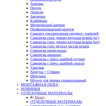
Анкеры
Гвозди
Дюбели
Заклепки
Кляймеры
Метрический крепеж
Перфорированный крепеж
Саморез для крепления сендвич - панелей
Саморезы гипс дерево крупная резьба (кг)
Саморезы гипс дерево крупная резьба (шт)
Саморезы гипс металл частая резьба
Саморезы кровельные
Саморезы оконные
Саморезы с пресс-шайбой острые
Саморезы с пресс-шайбой сверло
Такелаж
Хомуты + Стяжки
Шпильки
Шуруп для дерева универсальный
МОНТАЖНАЯ ПЕНА
НОВИНКИ
ОТДЕЛОЧНЫЕ МАТЕРИАЛЫ
Назад
ОТДЕЛОЧНЫЕ МАТЕРИАЛЫ
Сетки строительные, серпянки