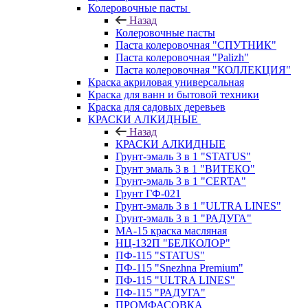
Колеровочные пасты
Назад
Колеровочные пасты
Паста колеровочная "СПУТНИК"
Паста колеровочная "Palizh"
Паста колеровочная "КОЛЛЕКЦИЯ"
Краска акриловая универсальная
Краска для ванн и бытовой техники
Краска для садовых деревьев
КРАСКИ АЛКИДНЫЕ
Назад
КРАСКИ АЛКИДНЫЕ
Грунт-эмаль 3 в 1 "STATUS"
Грунт эмаль 3 в 1 "ВИТЕКО"
Грунт-эмаль 3 в 1 "CERTA"
Грунт ГФ-021
Грунт-эмаль 3 в 1 "ULTRA LINES"
Грунт-эмаль 3 в 1 "РАДУГА"
МА-15 краска масляная
НЦ-132П "БЕЛКОЛОР"
ПФ-115 "STATUS"
ПФ-115 "Snezhna Premium"
ПФ-115 "ULTRA LINES"
ПФ-115 "РАДУГА"
ПРОМФАСОВКА