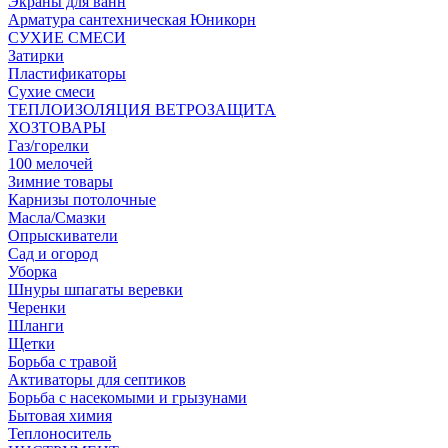
Экраны для ванн
Арматура сантехническая Юникорн
СУХИЕ СМЕСИ
Затирки
Пластификаторы
Сухие смеси
ТЕПЛОИЗОЛЯЦИЯ ВЕТРОЗАЩИТА
ХОЗТОВАРЫ
Газ/горелки
100 мелочей
Зимние товары
Карнизы потолочные
Масла/Смазки
Опрыскиватели
Сад и огород
Уборка
Шнуры шпагаты веревки
Черенки
Шланги
Щетки
Борьба с травой
Активаторы для септиков
Борьба с насекомыми и грызунами
Бытовая химия
Теплоноситель