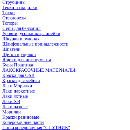
Струбцины
Терки и гладилки
Тиски
Стеклорезы
Топоры
Цепи для бензопил
Уровни, угольники, линейки
Шкурки в рулонах
Шлифовальные принадлежности
Шпатели
Щетки крацовки
Ящики для инструмента
Буры Практика
ЛАКОКРАСОЧНЫЕ МАТЕРИАЛЫ
Краска для OSB
Краски для мебели
Лаки Морилки
Лаки паркетные
Лаки яхтные
Лаки ХВ
Лаки разные
Морилки
Краски резиновые
Колеровочные пасты
Паста колеровочная "СПУТНИК"