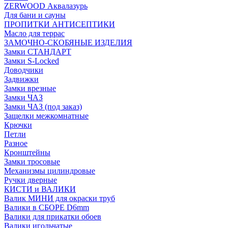
ZERWOOD Аквалазурь
Для бани и сауны
ПРОПИТКИ АНТИСЕПТИКИ
Масло для террас
ЗАМОЧНО-СКОБЯНЫЕ ИЗДЕЛИЯ
Замки СТАНДАРТ
Замки S-Locked
Доводчики
Задвижки
Замки врезные
Замки ЧАЗ
Замки ЧАЗ (под заказ)
Защелки межкомнатные
Крючки
Петли
Разное
Кронштейны
Замки тросовые
Механизмы цилиндровые
Ручки дверные
КИСТИ и ВАЛИКИ
Валик МИНИ для окраски труб
Валики в СБОРЕ D6mm
Валики для прикатки обоев
Валики игольчатые