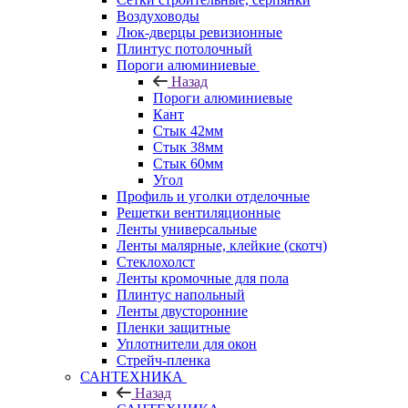
Воздуховоды
Люк-дверцы ревизионные
Плинтус потолочный
Пороги алюминиевые
Назад
Пороги алюминиевые
Кант
Стык 42мм
Стык 38мм
Стык 60мм
Угол
Профиль и уголки отделочные
Решетки вентиляционные
Ленты универсальные
Ленты малярные, клейкие (скотч)
Стеклохолст
Ленты кромочные для пола
Плинтус напольный
Ленты двусторонние
Пленки защитные
Уплотнители для окон
Стрейч-пленка
САНТЕХНИКА
Назад