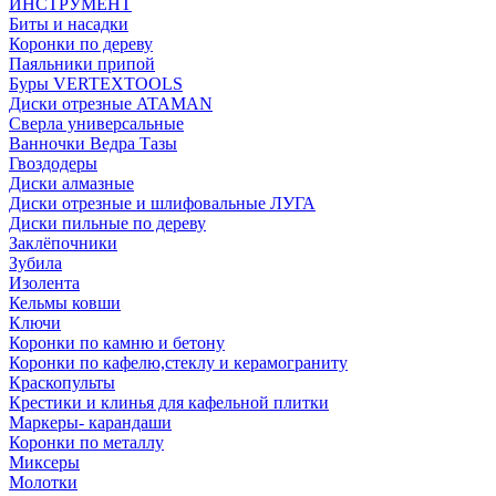
ИНСТРУМЕНТ
Биты и насадки
Коронки по дереву
Паяльники припой
Буры VERTEXTOOLS
Диски отрезные ATAMAN
Сверла универсальные
Ванночки Ведра Тазы
Гвоздодеры
Диски алмазные
Диски отрезные и шлифовальные ЛУГА
Диски пильные по дереву
Заклёпочники
Зубила
Изолента
Кельмы ковши
Ключи
Коронки по камню и бетону
Коронки по кафелю,стеклу и керамограниту
Краскопульты
Крестики и клинья для кафельной плитки
Маркеры- карандаши
Коронки по металлу
Миксеры
Молотки