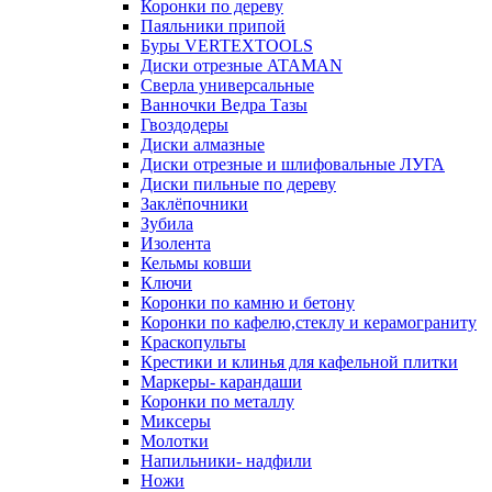
Коронки по дереву
Паяльники припой
Буры VERTEXTOOLS
Диски отрезные ATAMAN
Сверла универсальные
Ванночки Ведра Тазы
Гвоздодеры
Диски алмазные
Диски отрезные и шлифовальные ЛУГА
Диски пильные по дереву
Заклёпочники
Зубила
Изолента
Кельмы ковши
Ключи
Коронки по камню и бетону
Коронки по кафелю,стеклу и керамограниту
Краскопульты
Крестики и клинья для кафельной плитки
Маркеры- карандаши
Коронки по металлу
Миксеры
Молотки
Напильники- надфили
Ножи