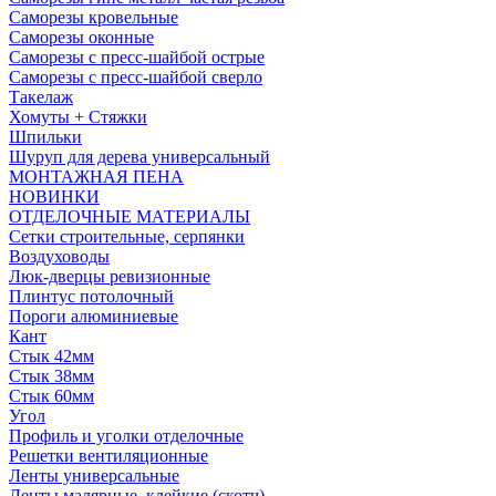
Саморезы кровельные
Саморезы оконные
Саморезы с пресс-шайбой острые
Саморезы с пресс-шайбой сверло
Такелаж
Хомуты + Стяжки
Шпильки
Шуруп для дерева универсальный
МОНТАЖНАЯ ПЕНА
НОВИНКИ
ОТДЕЛОЧНЫЕ МАТЕРИАЛЫ
Сетки строительные, серпянки
Воздуховоды
Люк-дверцы ревизионные
Плинтус потолочный
Пороги алюминиевые
Кант
Стык 42мм
Стык 38мм
Стык 60мм
Угол
Профиль и уголки отделочные
Решетки вентиляционные
Ленты универсальные
Ленты малярные, клейкие (скотч)