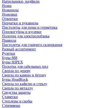
Напильники- надфили
Ножи
Ножницы
Ножовки
Отвертки
Перчатки и рукавицы
Пистолеты для пены и герметика
Плоскогубцы и кусачки
Полотна для электролобзика
Правила
Пистолеты для горячего склеивания
Разный ассортимент
Рулетки
Буры 888
Буры HIPEX
Полотна для сабельных пил
Сверла по дереву
Сверла по камню и бетону
Буры HeadRock
Сверла по кафелю и стеклу
Сверла по металлу
Средства защиты
Стамески
Степлеры и скобы
Стремянки