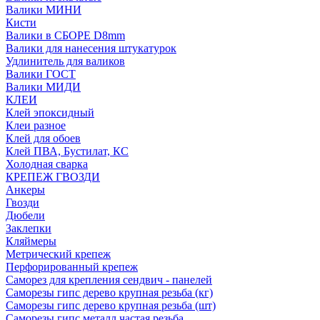
Валики МИНИ
Кисти
Валики в СБОРЕ D8mm
Валики для нанесения штукатурок
Удлинитель для валиков
Валики ГОСТ
Валики МИДИ
КЛЕИ
Клей эпоксидный
Клеи разное
Клей для обоев
Клей ПВА, Бустилат, КС
Холодная сварка
КРЕПЕЖ ГВОЗДИ
Анкеры
Гвозди
Дюбели
Заклепки
Кляймеры
Метрический крепеж
Перфорированный крепеж
Саморез для крепления сендвич - панелей
Саморезы гипс дерево крупная резьба (кг)
Саморезы гипс дерево крупная резьба (шт)
Саморезы гипс металл частая резьба