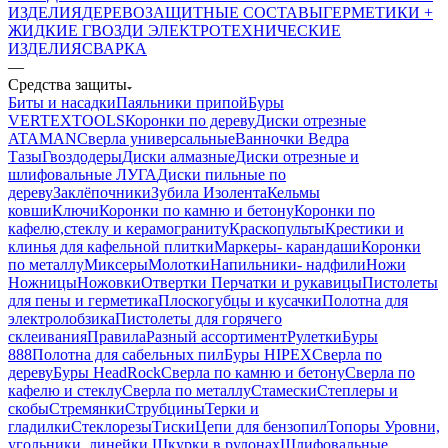
ИЗДЕЛИЯ
ДЕРЕВОЗАЩИТНЫЕ СОСТАВЫ
ГЕРМЕТИКИ +
ЖИДКИЕ ГВОЗДИ
ЭЛЕКТРОТЕХНИЧЕСКИЕ
ИЗДЕЛИЯ
СВАРКА
—
Средства защиты
Биты и насадки
Паяльники припой
Буры
VERTEXTOOLS
Коронки по дереву
Диски отрезные
ATAMAN
Сверла универсальные
Ванночки Ведра
Тазы
Гвоздодеры
Диски алмазные
Диски отрезные и
шлифовальные ЛУГА
Диски пильные по
дереву
Заклёпочники
Зубила
Изолента
Кельмы
ковши
Ключи
Коронки по камню и бетону
Коронки по
кафелю,стеклу и керамограниту
Краскопульты
Крестики и
клинья для кафельной плитки
Маркеры- карандаши
Коронки
по металлу
Миксеры
Молотки
Напильники- надфили
Ножи
Ножницы
Ножовки
Отвертки
Перчатки и рукавицы
Пистолеты
для пены и герметика
Плоскогубцы и кусачки
Полотна для
электролобзика
Пистолеты для горячего
склеивания
Правила
Разный ассортимент
Рулетки
Буры
888
Полотна для сабельных пил
Буры HIPEX
Сверла по
дереву
Буры HeadRock
Сверла по камню и бетону
Сверла по
кафелю и стеклу
Сверла по металлу
Стамески
Степлеры и
скобы
Стремянки
Струбцины
Терки и
гладилки
Стеклорезы
Тиски
Цепи для бензопил
Топоры
Уровни,
угольники, линейки
Шкурки в рулонах
Шлифовальные