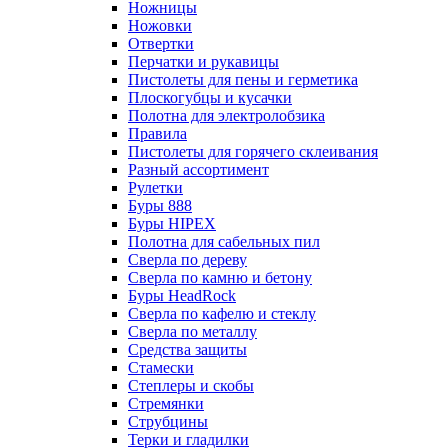
Ножницы
Ножовки
Отвертки
Перчатки и рукавицы
Пистолеты для пены и герметика
Плоскогубцы и кусачки
Полотна для электролобзика
Правила
Пистолеты для горячего склеивания
Разный ассортимент
Рулетки
Буры 888
Буры HIPEX
Полотна для сабельных пил
Сверла по дереву
Сверла по камню и бетону
Буры HeadRock
Сверла по кафелю и стеклу
Сверла по металлу
Средства защиты
Стамески
Степлеры и скобы
Стремянки
Струбцины
Терки и гладилки