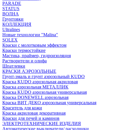
PARADE
STATUS
ВОЛНА
Грунтовки
КОЛЛЕКЦИЯ
Ultralines
Новые технологии "Malina"
SOLEX
Краски с молотковым эффектом
Краски термостойкие
Мастика, праймер, гидроизоляция
Растворители и олифа
Шпатлевки
КРАСКИ АЭРОЗОЛЬНЫЕ
Грунт-эмаль и грунт аэрозольный KUDO
Краска KUDO аэрозольная акриловая
Краска аэрозольная МЕТАЛЛИК
Краска KUDO аэрозольная универсальная
Краска DONEWELL аэрозольная
Краска ВИТ ДЕКО аэрозольная универсальная
Краситель для кожи
Краска акриловая декоративная
Краски для печей и каминов
ЭЛЕКТРОТЕХНИЧЕСКИЕ ИЗДЕЛИЯ
Автоматические выключатели/ расходники