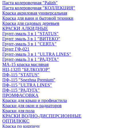
Паста колеровочная "Palizh"
Паста колеровочная "КОЛЛЕКЦИЯ"
Краска акриловая универсальная
Краска для ванн и бытовой техники
Краска для садовых деревьев
КРАСКИ АЛКИДНЫЕ
Грунт-эмаль 3 в 1 "STATUS"
Грунт эмаль 3 в 1 "ВИТЕКО"
Грунт-эмаль 3 в 1 "CERTA"
Грунт ГФ-021
Грунт-эмаль 3 в 1 "ULTRA LINES"
Грунт-эмаль 3 в 1 "РАДУГА"
МА-15 краска масляная
НЦ-132П "БЕЛКОЛОР"
ПФ-115 "STATUS"
ПФ-115 "Snezhna Premium"
ПФ-115 "ULTRA LINES"
ПФ-115 "РАДУГА"
ПРОМФАСОВКА
Краски для крыш и профнастила
Краски для окон и радиаторов
Краски для пола
КРАСКИ ВОДНО-ДИСПЕРСИОННЫЕ
ОПТИЛЮКС
Краска по кирпичу