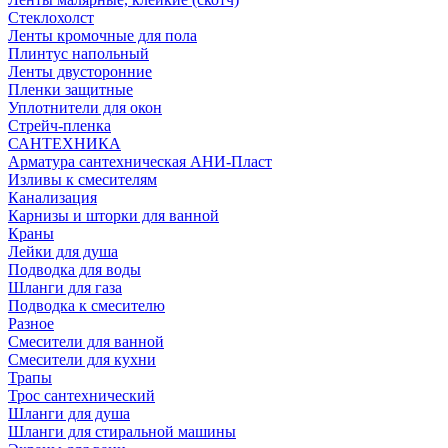
Стеклохолст
Ленты кромочные для пола
Плинтус напольный
Ленты двусторонние
Пленки защитные
Уплотнители для окон
Стрейч-пленка
САНТЕХНИКА
Арматура сантехническая АНИ-Пласт
Изливы к смесителям
Канализация
Карнизы и шторки для ванной
Краны
Лейки для душа
Подводка для воды
Шланги для газа
Подводка к смесителю
Разное
Смесители для ванной
Смесители для кухни
Трапы
Трос сантехнический
Шланги для душа
Шланги для стиральной машины