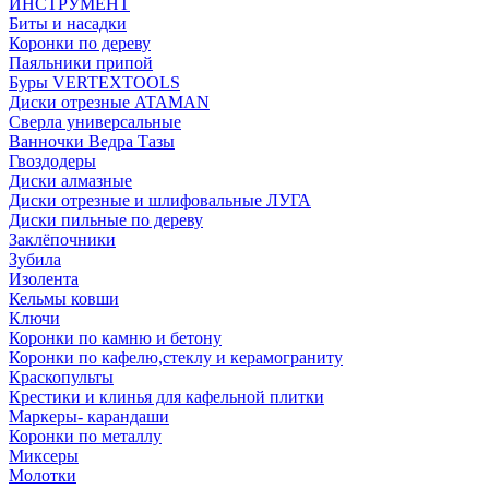
ИНСТРУМЕНТ
Биты и насадки
Коронки по дереву
Паяльники припой
Буры VERTEXTOOLS
Диски отрезные ATAMAN
Сверла универсальные
Ванночки Ведра Тазы
Гвоздодеры
Диски алмазные
Диски отрезные и шлифовальные ЛУГА
Диски пильные по дереву
Заклёпочники
Зубила
Изолента
Кельмы ковши
Ключи
Коронки по камню и бетону
Коронки по кафелю,стеклу и керамограниту
Краскопульты
Крестики и клинья для кафельной плитки
Маркеры- карандаши
Коронки по металлу
Миксеры
Молотки