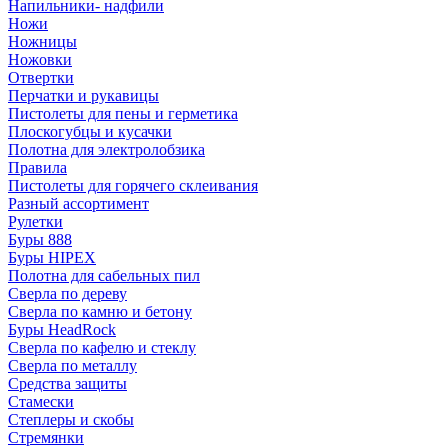
Напильники- надфили
Ножи
Ножницы
Ножовки
Отвертки
Перчатки и рукавицы
Пистолеты для пены и герметика
Плоскогубцы и кусачки
Полотна для электролобзика
Правила
Пистолеты для горячего склеивания
Разный ассортимент
Рулетки
Буры 888
Буры HIPEX
Полотна для сабельных пил
Сверла по дереву
Сверла по камню и бетону
Буры HeadRock
Сверла по кафелю и стеклу
Сверла по металлу
Средства защиты
Стамески
Степлеры и скобы
Стремянки