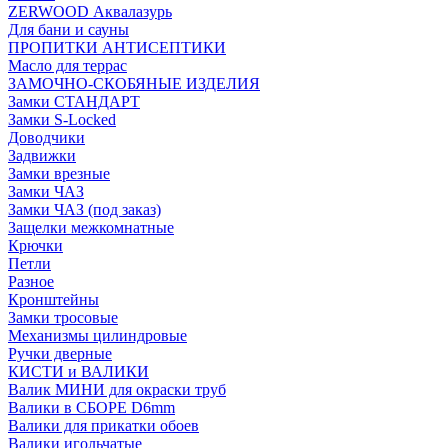
ZERWOOD Аквалазурь
Для бани и сауны
ПРОПИТКИ АНТИСЕПТИКИ
Масло для террас
ЗАМОЧНО-СКОБЯНЫЕ ИЗДЕЛИЯ
Замки СТАНДАРТ
Замки S-Locked
Доводчики
Задвижки
Замки врезные
Замки ЧАЗ
Замки ЧАЗ (под заказ)
Защелки межкомнатные
Крючки
Петли
Разное
Кронштейны
Замки тросовые
Механизмы цилиндровые
Ручки дверные
КИСТИ и ВАЛИКИ
Валик МИНИ для окраски труб
Валики в СБОРЕ D6mm
Валики для прикатки обоев
Валики игольчатые