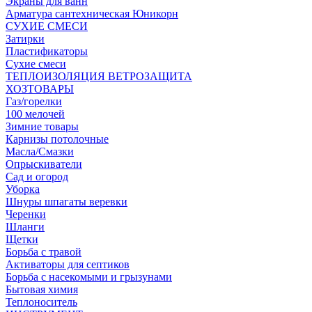
Экраны для ванн
Арматура сантехническая Юникорн
СУХИЕ СМЕСИ
Затирки
Пластификаторы
Сухие смеси
ТЕПЛОИЗОЛЯЦИЯ ВЕТРОЗАЩИТА
ХОЗТОВАРЫ
Газ/горелки
100 мелочей
Зимние товары
Карнизы потолочные
Масла/Смазки
Опрыскиватели
Сад и огород
Уборка
Шнуры шпагаты веревки
Черенки
Шланги
Щетки
Борьба с травой
Активаторы для септиков
Борьба с насекомыми и грызунами
Бытовая химия
Теплоноситель