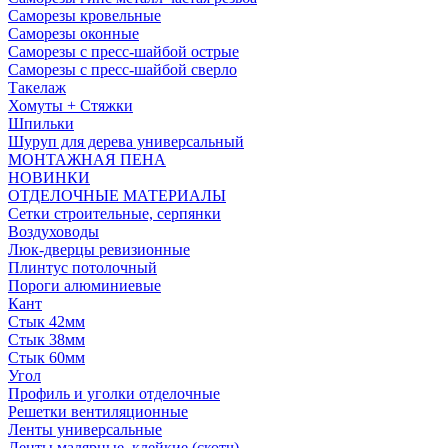
Саморезы кровельные
Саморезы оконные
Саморезы с пресс-шайбой острые
Саморезы с пресс-шайбой сверло
Такелаж
Хомуты + Стяжки
Шпильки
Шуруп для дерева универсальный
МОНТАЖНАЯ ПЕНА
НОВИНКИ
ОТДЕЛОЧНЫЕ МАТЕРИАЛЫ
Сетки строительные, серпянки
Воздуховоды
Люк-дверцы ревизионные
Плинтус потолочный
Пороги алюминиевые
Кант
Стык 42мм
Стык 38мм
Стык 60мм
Угол
Профиль и уголки отделочные
Решетки вентиляционные
Ленты универсальные
Ленты малярные, клейкие (скотч)