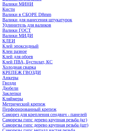
Валики МИНИ
Кисти
Валики в СБОРЕ D8mm
Валики для нанесения штукатурок
Удлинитель для валиков
Валики ГОСТ
Валики МИДИ
КЛЕИ
Клей эпоксидный
Клеи разное
Клей для обоев
Клей ПВА, Бустилат, КС
Холодная сварка
КРЕПЕЖ ГВОЗДИ
Анкеры
Гвозди
Дюбели
Заклепки
Кляймеры
Метрический крепеж
Перфорированный крепеж
Саморез для крепления сендвич - панелей
Саморезы гипс дерево крупная резьба (кг)
Саморезы гипс дерево крупная резьба (шт)
Саморезы гипс металл частая резьба