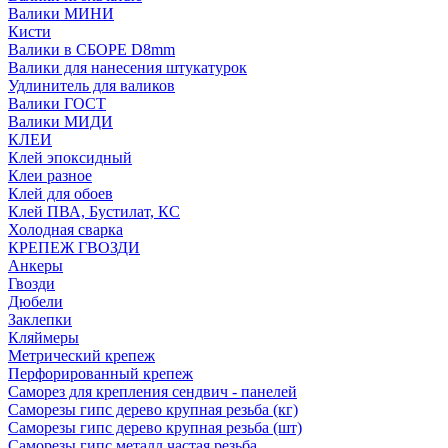
Валики МИНИ
Кисти
Валики в СБОРЕ D8mm
Валики для нанесения штукатурок
Удлинитель для валиков
Валики ГОСТ
Валики МИДИ
КЛЕИ
Клей эпоксидный
Клеи разное
Клей для обоев
Клей ПВА, Бустилат, КС
Холодная сварка
КРЕПЕЖ ГВОЗДИ
Анкеры
Гвозди
Дюбели
Заклепки
Кляймеры
Метрический крепеж
Перфорированный крепеж
Саморез для крепления сендвич - панелей
Саморезы гипс дерево крупная резьба (кг)
Саморезы гипс дерево крупная резьба (шт)
Саморезы гипс металл частая резьба