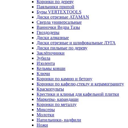
Коронки по дереву
Паяльники припой
Буры VERTEXTOOLS
Диски отрезные ATAMAN
Сверла универсальные
Ванночки Ведра Тазы
Гвоздодеры
Диски алмазные
Диски отрезные и шлифовальные ЛУГА
Диски пильные по дереву
Заклёпочники
Зубила
Изолента
Кельмы ковши
Ключи
Коронки по камню и бетону
Коронки по кафелю,стеклу и керамограниту
Краскопульты
Крестики и клинья для кафельной плитки
Маркеры- карандаши
Коронки по металлу
Миксеры
Молотки
Напильники- надфили
Ножи