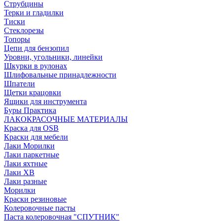
Струбцины
Терки и гладилки
Тиски
Стеклорезы
Топоры
Цепи для бензопил
Уровни, угольники, линейки
Шкурки в рулонах
Шлифовальные принадлежности
Шпатели
Щетки крацовки
Ящики для инструмента
Буры Практика
ЛАКОКРАСОЧНЫЕ МАТЕРИАЛЫ
Краска для OSB
Краски для мебели
Лаки Морилки
Лаки паркетные
Лаки яхтные
Лаки ХВ
Лаки разные
Морилки
Краски резиновые
Колеровочные пасты
Паста колеровочная "СПУТНИК"