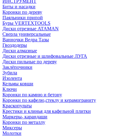
ИНСТРУМЕНТ
Биты и насадки
Коронки по дереву
Паяльники припой
Буры VERTEXTOOLS
Диски отрезные ATAMAN
Сверла универсальные
Ванночки Ведра Тазы
Гвоздодеры
Диски алмазные
Диски отрезные и шлифовальные ЛУГА
Диски пильные по дереву
Заклёпочники
Зубила
Изолента
Кельмы ковши
Ключи
Коронки по камню и бетону
Коронки по кафелю,стеклу и керамограниту
Краскопульты
Крестики и клинья для кафельной плитки
Маркеры- карандаши
Коронки по металлу
Миксеры
Молотки