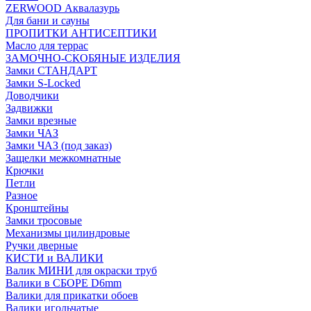
ZERWOOD Аквалазурь
Для бани и сауны
ПРОПИТКИ АНТИСЕПТИКИ
Масло для террас
ЗАМОЧНО-СКОБЯНЫЕ ИЗДЕЛИЯ
Замки СТАНДАРТ
Замки S-Locked
Доводчики
Задвижки
Замки врезные
Замки ЧАЗ
Замки ЧАЗ (под заказ)
Защелки межкомнатные
Крючки
Петли
Разное
Кронштейны
Замки тросовые
Механизмы цилиндровые
Ручки дверные
КИСТИ и ВАЛИКИ
Валик МИНИ для окраски труб
Валики в СБОРЕ D6mm
Валики для прикатки обоев
Валики игольчатые