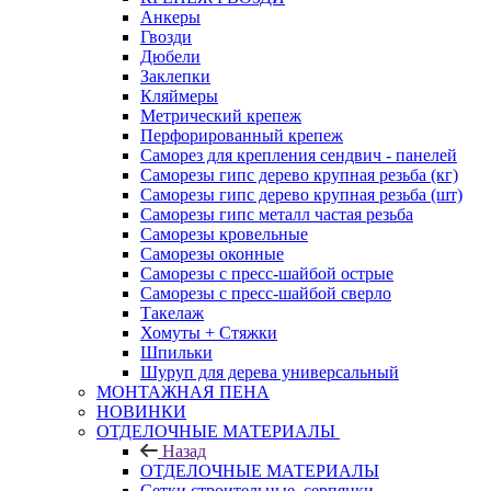
Анкеры
Гвозди
Дюбели
Заклепки
Кляймеры
Метрический крепеж
Перфорированный крепеж
Саморез для крепления сендвич - панелей
Саморезы гипс дерево крупная резьба (кг)
Саморезы гипс дерево крупная резьба (шт)
Саморезы гипс металл частая резьба
Саморезы кровельные
Саморезы оконные
Саморезы с пресс-шайбой острые
Саморезы с пресс-шайбой сверло
Такелаж
Хомуты + Стяжки
Шпильки
Шуруп для дерева универсальный
МОНТАЖНАЯ ПЕНА
НОВИНКИ
ОТДЕЛОЧНЫЕ МАТЕРИАЛЫ
Назад
ОТДЕЛОЧНЫЕ МАТЕРИАЛЫ
Сетки строительные, серпянки