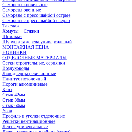
Саморезы кровельные
Саморезы оконные
Саморезы с пресс-шайбой острые
Саморезы с пресс-шайбой сверло
Такелаж
Хомуты + Стяжки
Шпильки
Шуруп для дерева универсальный
МОНТАЖНАЯ ПЕНА
НОВИНКИ
ОТДЕЛОЧНЫЕ МАТЕРИАЛЫ
Сетки строительные, серпянки
Воздуховоды
Люк-дверцы ревизионные
Плинтус потолочный
Пороги алюминиевые
Кант
Стык 42мм
Стык 38мм
Стык 60мм
Угол
Профиль и уголки отделочные
Решетки вентиляционные
Ленты универсальные
Ленты малярные, клейкие (скотч)