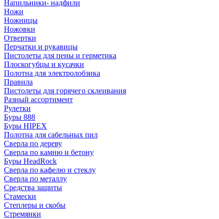
Напильники- надфили
Ножи
Ножницы
Ножовки
Отвертки
Перчатки и рукавицы
Пистолеты для пены и герметика
Плоскогубцы и кусачки
Полотна для электролобзика
Правила
Пистолеты для горячего склеивания
Разный ассортимент
Рулетки
Буры 888
Буры HIPEX
Полотна для сабельных пил
Сверла по дереву
Сверла по камню и бетону
Буры HeadRock
Сверла по кафелю и стеклу
Сверла по металлу
Средства защиты
Стамески
Степлеры и скобы
Стремянки