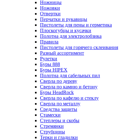
Ножницы
Ножовки
Отвертки
Перчатки и рукавицы
Пистолеты для пены и герметика
Плоскогубцы и кусачки
Полотна для электролобзика
Правила
Пистолеты для горячего склеивания
Разный ассортимент
Рулетки
Буры 888
Буры HIPEX
Полотна для сабельных пил
Сверла по дереву
Сверла по камню и бетону
Буры HeadRock
Сверла по кафелю и стеклу
Сверла по металлу
Средства защиты
Стамески
Степлеры и скобы
Стремянки
Струбцины
Терки и гладилки