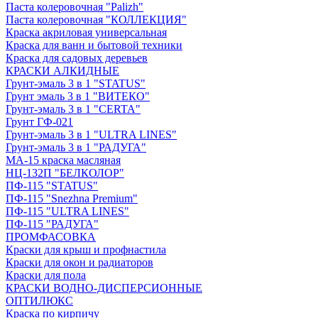
Паста колеровочная "Palizh"
Паста колеровочная "КОЛЛЕКЦИЯ"
Краска акриловая универсальная
Краска для ванн и бытовой техники
Краска для садовых деревьев
КРАСКИ АЛКИДНЫЕ
Грунт-эмаль 3 в 1 "STATUS"
Грунт эмаль 3 в 1 "ВИТЕКО"
Грунт-эмаль 3 в 1 "CERTA"
Грунт ГФ-021
Грунт-эмаль 3 в 1 "ULTRA LINES"
Грунт-эмаль 3 в 1 "РАДУГА"
МА-15 краска масляная
НЦ-132П "БЕЛКОЛОР"
ПФ-115 "STATUS"
ПФ-115 "Snezhna Premium"
ПФ-115 "ULTRA LINES"
ПФ-115 "РАДУГА"
ПРОМФАСОВКА
Краски для крыш и профнастила
Краски для окон и радиаторов
Краски для пола
КРАСКИ ВОДНО-ДИСПЕРСИОННЫЕ
ОПТИЛЮКС
Краска по кирпичу