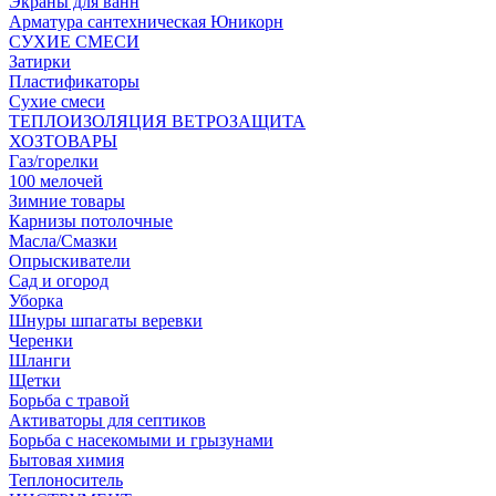
Экраны для ванн
Арматура сантехническая Юникорн
СУХИЕ СМЕСИ
Затирки
Пластификаторы
Сухие смеси
ТЕПЛОИЗОЛЯЦИЯ ВЕТРОЗАЩИТА
ХОЗТОВАРЫ
Газ/горелки
100 мелочей
Зимние товары
Карнизы потолочные
Масла/Смазки
Опрыскиватели
Сад и огород
Уборка
Шнуры шпагаты веревки
Черенки
Шланги
Щетки
Борьба с травой
Активаторы для септиков
Борьба с насекомыми и грызунами
Бытовая химия
Теплоноситель