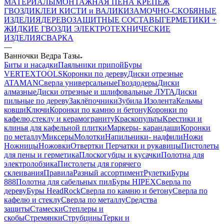
МАТЕРИАЛЫ
МОНТАЖНАЯ ПЕНА
КРЕПЕЖ
ГВОЗДИ
КЛЕИ
КИСТИ и ВАЛИКИ
ЗАМОЧНО-СКОБЯНЫЕ
ИЗДЕЛИЯ
ДЕРЕВОЗАЩИТНЫЕ СОСТАВЫ
ГЕРМЕТИКИ +
ЖИДКИЕ ГВОЗДИ
ЭЛЕКТРОТЕХНИЧЕСКИЕ
ИЗДЕЛИЯ
СВАРКА
—
Ванночки Ведра Тазы
Биты и насадки
Паяльники припой
Буры
VERTEXTOOLS
Коронки по дереву
Диски отрезные
ATAMAN
Сверла универсальные
Гвоздодеры
Диски
алмазные
Диски отрезные и шлифовальные ЛУГА
Диски
пильные по дереву
Заклёпочники
Зубила
Изолента
Кельмы
ковши
Ключи
Коронки по камню и бетону
Коронки по
кафелю,стеклу и керамограниту
Краскопульты
Крестики и
клинья для кафельной плитки
Маркеры- карандаши
Коронки
по металлу
Миксеры
Молотки
Напильники- надфили
Ножи
Ножницы
Ножовки
Отвертки
Перчатки и рукавицы
Пистолеты
для пены и герметика
Плоскогубцы и кусачки
Полотна для
электролобзика
Пистолеты для горячего
склеивания
Правила
Разный ассортимент
Рулетки
Буры
888
Полотна для сабельных пил
Буры HIPEX
Сверла по
дереву
Буры HeadRock
Сверла по камню и бетону
Сверла по
кафелю и стеклу
Сверла по металлу
Средства
защиты
Стамески
Степлеры и
скобы
Стремянки
Струбцины
Терки и