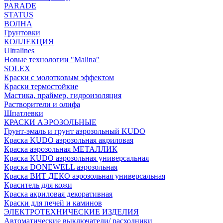
PARADE
STATUS
ВОЛНА
Грунтовки
КОЛЛЕКЦИЯ
Ultralines
Новые технологии "Malina"
SOLEX
Краски с молотковым эффектом
Краски термостойкие
Мастика, праймер, гидроизоляция
Растворители и олифа
Шпатлевки
КРАСКИ АЭРОЗОЛЬНЫЕ
Грунт-эмаль и грунт аэрозольный KUDO
Краска KUDO аэрозольная акриловая
Краска аэрозольная МЕТАЛЛИК
Краска KUDO аэрозольная универсальная
Краска DONEWELL аэрозольная
Краска ВИТ ДЕКО аэрозольная универсальная
Краситель для кожи
Краска акриловая декоративная
Краски для печей и каминов
ЭЛЕКТРОТЕХНИЧЕСКИЕ ИЗДЕЛИЯ
Автоматические выключатели/ расходники