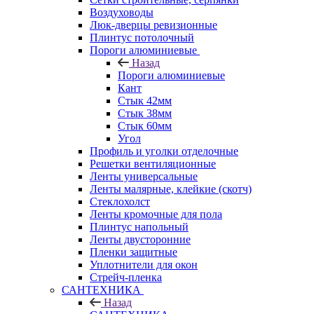
Воздуховоды
Люк-дверцы ревизионные
Плинтус потолочный
Пороги алюминиевые
Назад
Пороги алюминиевые
Кант
Стык 42мм
Стык 38мм
Стык 60мм
Угол
Профиль и уголки отделочные
Решетки вентиляционные
Ленты универсальные
Ленты малярные, клейкие (скотч)
Стеклохолст
Ленты кромочные для пола
Плинтус напольный
Ленты двусторонние
Пленки защитные
Уплотнители для окон
Стрейч-пленка
САНТЕХНИКА
Назад