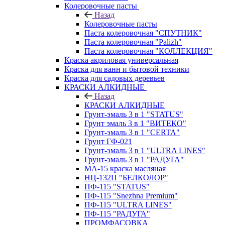
Колеровочные пасты
Назад
Колеровочные пасты
Паста колеровочная "СПУТНИК"
Паста колеровочная "Palizh"
Паста колеровочная "КОЛЛЕКЦИЯ"
Краска акриловая универсальная
Краска для ванн и бытовой техники
Краска для садовых деревьев
КРАСКИ АЛКИДНЫЕ
Назад
КРАСКИ АЛКИДНЫЕ
Грунт-эмаль 3 в 1 "STATUS"
Грунт эмаль 3 в 1 "ВИТЕКО"
Грунт-эмаль 3 в 1 "CERTA"
Грунт ГФ-021
Грунт-эмаль 3 в 1 "ULTRA LINES"
Грунт-эмаль 3 в 1 "РАДУГА"
МА-15 краска масляная
НЦ-132П "БЕЛКОЛОР"
ПФ-115 "STATUS"
ПФ-115 "Snezhna Premium"
ПФ-115 "ULTRA LINES"
ПФ-115 "РАДУГА"
ПРОМФАСОВКА