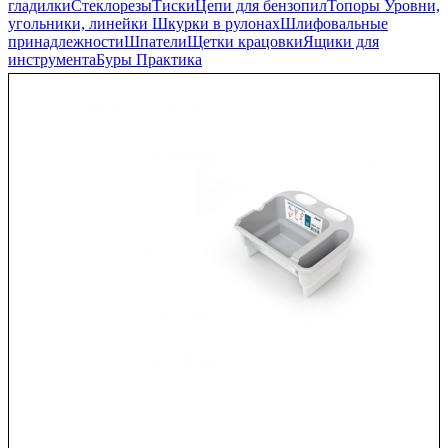
гладилки
Стеклорезы
Тиски
Цепи для бензопил
Топоры
Уровни,
угольники, линейки
Шкурки в рулонах
Шлифовальные
принадлежности
Шпатели
Щетки крацовки
Ящики для
инструмента
Буры Практика