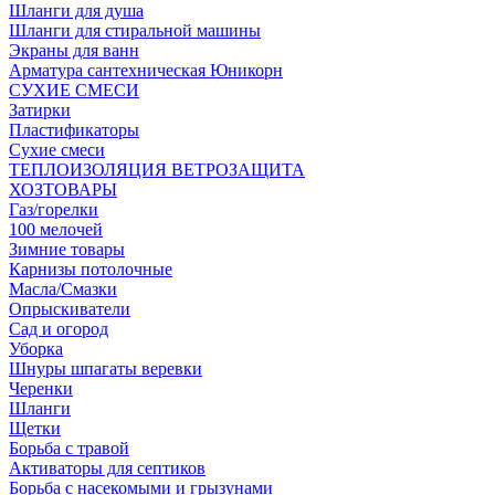
Шланги для душа
Шланги для стиральной машины
Экраны для ванн
Арматура сантехническая Юникорн
СУХИЕ СМЕСИ
Затирки
Пластификаторы
Сухие смеси
ТЕПЛОИЗОЛЯЦИЯ ВЕТРОЗАЩИТА
ХОЗТОВАРЫ
Газ/горелки
100 мелочей
Зимние товары
Карнизы потолочные
Масла/Смазки
Опрыскиватели
Сад и огород
Уборка
Шнуры шпагаты веревки
Черенки
Шланги
Щетки
Борьба с травой
Активаторы для септиков
Борьба с насекомыми и грызунами