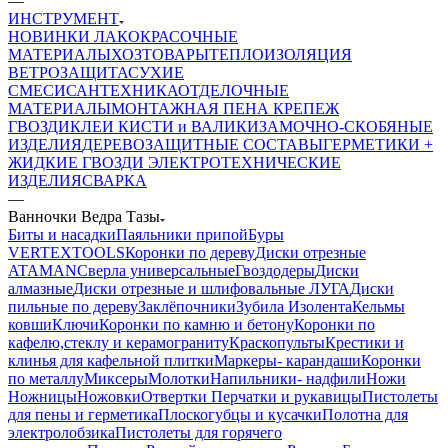
—
ИНСТРУМЕНТ
НОВИНКИ
ЛАКОКРАСОЧНЫЕ
МАТЕРИАЛЫ
ХОЗТОВАРЫ
ТЕПЛОИЗОЛЯЦИЯ
ВЕТРОЗАЩИТА
СУХИЕ
СМЕСИ
САНТЕХНИКА
ОТДЕЛОЧНЫЕ
МАТЕРИАЛЫ
МОНТАЖНАЯ ПЕНА
КРЕПЕЖ
ГВОЗДИ
КЛЕИ
КИСТИ и ВАЛИКИ
ЗАМОЧНО-СКОБЯНЫЕ
ИЗДЕЛИЯ
ДЕРЕВОЗАЩИТНЫЕ СОСТАВЫ
ГЕРМЕТИКИ +
ЖИДКИЕ ГВОЗДИ
ЭЛЕКТРОТЕХНИЧЕСКИЕ
ИЗДЕЛИЯ
СВАРКА
—
Ванночки Ведра Тазы
Биты и насадки
Паяльники припой
Буры
VERTEXTOOLS
Коронки по дереву
Диски отрезные
ATAMAN
Сверла универсальные
Гвоздодеры
Диски
алмазные
Диски отрезные и шлифовальные ЛУГА
Диски
пильные по дереву
Заклёпочники
Зубила
Изолента
Кельмы
ковши
Ключи
Коронки по камню и бетону
Коронки по
кафелю,стеклу и керамограниту
Краскопульты
Крестики и
клинья для кафельной плитки
Маркеры- карандаши
Коронки
по металлу
Миксеры
Молотки
Напильники- надфили
Ножи
Ножницы
Ножовки
Отвертки
Перчатки и рукавицы
Пистолеты
для пены и герметика
Плоскогубцы и кусачки
Полотна для
электролобзика
Пистолеты для горячего