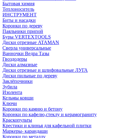
Бытовая химия
Теплоноситель
ИНСТРУМЕНТ
Биты и насадки
Коронки по дереву
Паяльники припой
Буры VERTEXTOOLS
Диски отрезные ATAMAN
Сверла универсальные
Ванночки Ведра Тазы
Гвоздодеры
Диски алмазные
Диски отрезные и шлифовальные ЛУГА
Диски пильные по дереву
Заклёпочники
Зубила
Изолента
Кельмы ковши
Ключи
Коронки по камню и бетону
Коронки по кафелю,стеклу и керамограниту
Краскопульты
Крестики и клинья для кафельной плитки
Маркеры- карандаши
Коронки по металлу