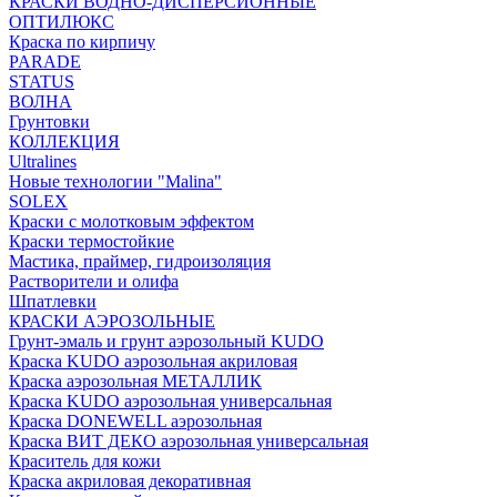
КРАСКИ ВОДНО-ДИСПЕРСИОННЫЕ
ОПТИЛЮКС
Краска по кирпичу
PARADE
STATUS
ВОЛНА
Грунтовки
КОЛЛЕКЦИЯ
Ultralines
Новые технологии "Malina"
SOLEX
Краски с молотковым эффектом
Краски термостойкие
Мастика, праймер, гидроизоляция
Растворители и олифа
Шпатлевки
КРАСКИ АЭРОЗОЛЬНЫЕ
Грунт-эмаль и грунт аэрозольный KUDO
Краска KUDO аэрозольная акриловая
Краска аэрозольная МЕТАЛЛИК
Краска KUDO аэрозольная универсальная
Краска DONEWELL аэрозольная
Краска ВИТ ДЕКО аэрозольная универсальная
Краситель для кожи
Краска акриловая декоративная