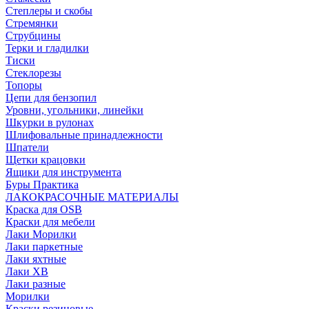
Степлеры и скобы
Стремянки
Струбцины
Терки и гладилки
Тиски
Стеклорезы
Топоры
Цепи для бензопил
Уровни, угольники, линейки
Шкурки в рулонах
Шлифовальные принадлежности
Шпатели
Щетки крацовки
Ящики для инструмента
Буры Практика
ЛАКОКРАСОЧНЫЕ МАТЕРИАЛЫ
Краска для OSB
Краски для мебели
Лаки Морилки
Лаки паркетные
Лаки яхтные
Лаки ХВ
Лаки разные
Морилки
Краски резиновые