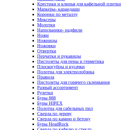
Крестики и клинья для кафельной плитки
Маркеры- карандаши
Коронки по металлу
Миксеры
Молотки
Напильники- надфили
Ножи
Ножницы
Ножовки
Отвертки
Перчатки и рукавицы
Пистолеты для пены и герметика
Плоскогубцы и кусачки
Полотна для электролобзика
Правила
Пистолеты для горячего склеивания
Разный ассортимент
Рулетки
Буры 888
Буры HIPEX
Полотна для сабельных пил
Сверла по дереву
Сверла по камню и бетону
Буры HeadRock
Сверла по кафелю и стеклу