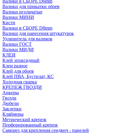
Валики в СБОРЕ D6mm
Валики для прикатки обоев
Валики игольчатые
Валики МИНИ
Кисти
Валики в СБОРЕ D8mm
Валики для нанесения штукатурок
Удлинитель для валиков
Валики ГОСТ
Валики МИДИ
КЛЕИ
Клей эпоксидный
Клеи разное
Клей для обоев
Клей ПВА, Бустилат, КС
Холодная сварка
КРЕПЕЖ ГВОЗДИ
Анкеры
Гвозди
Дюбели
Заклепки
Кляймеры
Метрический крепеж
Перфорированный крепеж
Саморез для крепления сендвич - панелей