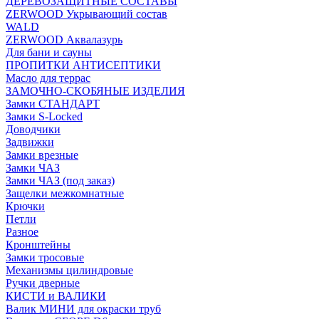
ДЕРЕВОЗАЩИТНЫЕ СОСТАВЫ
ZERWOOD Укрывающий состав
WALD
ZERWOOD Аквалазурь
Для бани и сауны
ПРОПИТКИ АНТИСЕПТИКИ
Масло для террас
ЗАМОЧНО-СКОБЯНЫЕ ИЗДЕЛИЯ
Замки СТАНДАРТ
Замки S-Locked
Доводчики
Задвижки
Замки врезные
Замки ЧАЗ
Замки ЧАЗ (под заказ)
Защелки межкомнатные
Крючки
Петли
Разное
Кронштейны
Замки тросовые
Механизмы цилиндровые
Ручки дверные
КИСТИ и ВАЛИКИ
Валик МИНИ для окраски труб