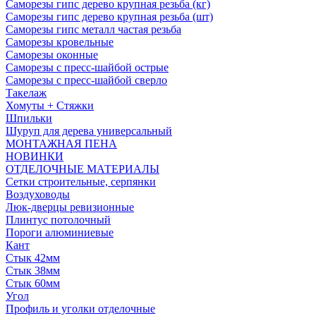
Саморезы гипс дерево крупная резьба (кг)
Саморезы гипс дерево крупная резьба (шт)
Саморезы гипс металл частая резьба
Саморезы кровельные
Саморезы оконные
Саморезы с пресс-шайбой острые
Саморезы с пресс-шайбой сверло
Такелаж
Хомуты + Стяжки
Шпильки
Шуруп для дерева универсальный
МОНТАЖНАЯ ПЕНА
НОВИНКИ
ОТДЕЛОЧНЫЕ МАТЕРИАЛЫ
Сетки строительные, серпянки
Воздуховоды
Люк-дверцы ревизионные
Плинтус потолочный
Пороги алюминиевые
Кант
Стык 42мм
Стык 38мм
Стык 60мм
Угол
Профиль и уголки отделочные