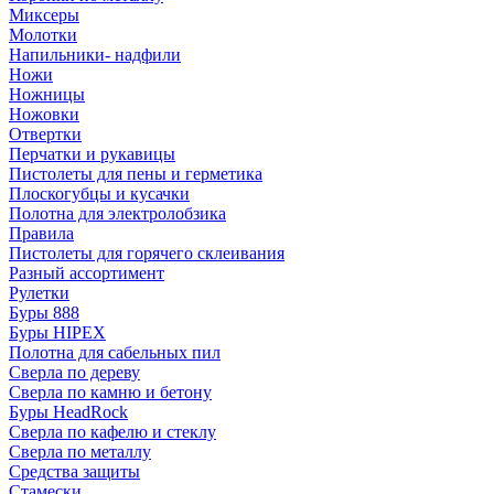
Миксеры
Молотки
Напильники- надфили
Ножи
Ножницы
Ножовки
Отвертки
Перчатки и рукавицы
Пистолеты для пены и герметика
Плоскогубцы и кусачки
Полотна для электролобзика
Правила
Пистолеты для горячего склеивания
Разный ассортимент
Рулетки
Буры 888
Буры HIPEX
Полотна для сабельных пил
Сверла по дереву
Сверла по камню и бетону
Буры HeadRock
Сверла по кафелю и стеклу
Сверла по металлу
Средства защиты
Стамески