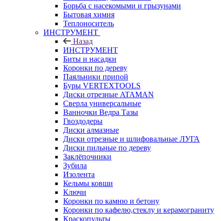
Борьба с насекомыми и грызунами
Бытовая химия
Теплоноситель
ИНСТРУМЕНТ
Назад
ИНСТРУМЕНТ
Биты и насадки
Коронки по дереву
Паяльники припой
Буры VERTEXTOOLS
Диски отрезные ATAMAN
Сверла универсальные
Ванночки Ведра Тазы
Гвоздодеры
Диски алмазные
Диски отрезные и шлифовальные ЛУГА
Диски пильные по дереву
Заклёпочники
Зубила
Изолента
Кельмы ковши
Ключи
Коронки по камню и бетону
Коронки по кафелю,стеклу и керамограниту
Краскопульты