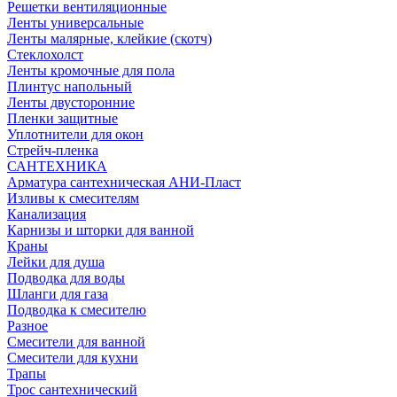
Решетки вентиляционные
Ленты универсальные
Ленты малярные, клейкие (скотч)
Стеклохолст
Ленты кромочные для пола
Плинтус напольный
Ленты двусторонние
Пленки защитные
Уплотнители для окон
Стрейч-пленка
САНТЕХНИКА
Арматура сантехническая АНИ-Пласт
Изливы к смесителям
Канализация
Карнизы и шторки для ванной
Краны
Лейки для душа
Подводка для воды
Шланги для газа
Подводка к смесителю
Разное
Смесители для ванной
Смесители для кухни
Трапы
Трос сантехнический