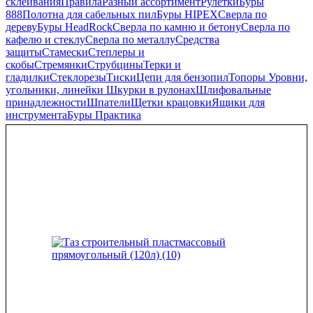
склеивания
Правила
Разный ассортимент
Рулетки
Буры
888
Полотна для сабельных пил
Буры HIPEX
Сверла по
дереву
Буры HeadRock
Сверла по камню и бетону
Сверла по
кафелю и стеклу
Сверла по металлу
Средства
защиты
Стамески
Степлеры и
скобы
Стремянки
Струбцины
Терки и
гладилки
Стеклорезы
Тиски
Цепи для бензопил
Топоры
Уровни,
угольники, линейки
Шкурки в рулонах
Шлифовальные
принадлежности
Шпатели
Щетки крацовки
Ящики для
инструмента
Буры Практика