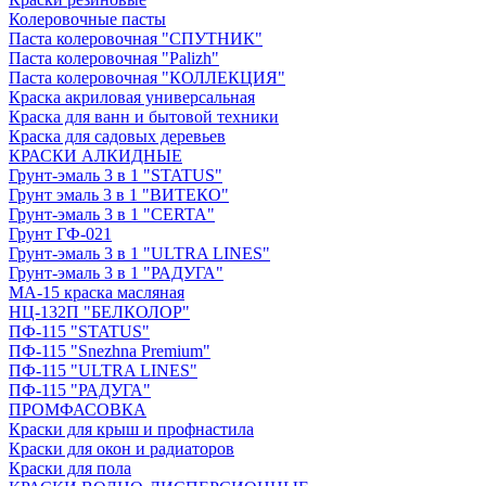
Колеровочные пасты
Паста колеровочная "СПУТНИК"
Паста колеровочная "Palizh"
Паста колеровочная "КОЛЛЕКЦИЯ"
Краска акриловая универсальная
Краска для ванн и бытовой техники
Краска для садовых деревьев
КРАСКИ АЛКИДНЫЕ
Грунт-эмаль 3 в 1 "STATUS"
Грунт эмаль 3 в 1 "ВИТЕКО"
Грунт-эмаль 3 в 1 "CERTA"
Грунт ГФ-021
Грунт-эмаль 3 в 1 "ULTRA LINES"
Грунт-эмаль 3 в 1 "РАДУГА"
МА-15 краска масляная
НЦ-132П "БЕЛКОЛОР"
ПФ-115 "STATUS"
ПФ-115 "Snezhna Premium"
ПФ-115 "ULTRA LINES"
ПФ-115 "РАДУГА"
ПРОМФАСОВКА
Краски для крыш и профнастила
Краски для окон и радиаторов
Краски для пола