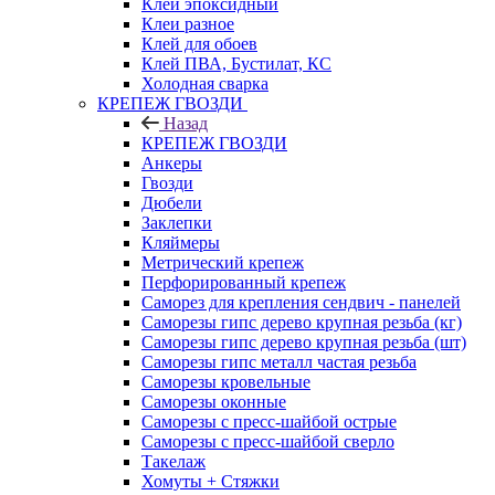
Клей эпоксидный
Клеи разное
Клей для обоев
Клей ПВА, Бустилат, КС
Холодная сварка
КРЕПЕЖ ГВОЗДИ
Назад
КРЕПЕЖ ГВОЗДИ
Анкеры
Гвозди
Дюбели
Заклепки
Кляймеры
Метрический крепеж
Перфорированный крепеж
Саморез для крепления сендвич - панелей
Саморезы гипс дерево крупная резьба (кг)
Саморезы гипс дерево крупная резьба (шт)
Саморезы гипс металл частая резьба
Саморезы кровельные
Саморезы оконные
Саморезы с пресс-шайбой острые
Саморезы с пресс-шайбой сверло
Такелаж
Хомуты + Стяжки