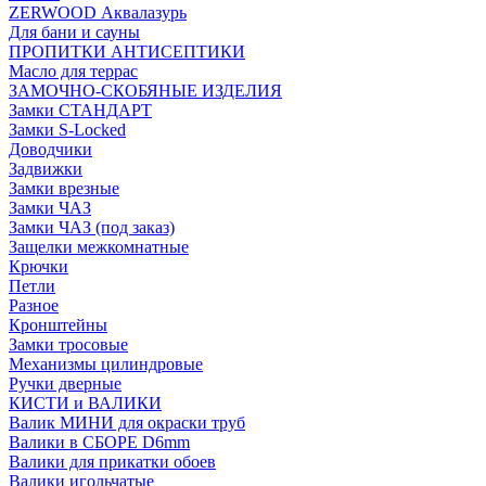
ZERWOOD Аквалазурь
Для бани и сауны
ПРОПИТКИ АНТИСЕПТИКИ
Масло для террас
ЗАМОЧНО-СКОБЯНЫЕ ИЗДЕЛИЯ
Замки СТАНДАРТ
Замки S-Locked
Доводчики
Задвижки
Замки врезные
Замки ЧАЗ
Замки ЧАЗ (под заказ)
Защелки межкомнатные
Крючки
Петли
Разное
Кронштейны
Замки тросовые
Механизмы цилиндровые
Ручки дверные
КИСТИ и ВАЛИКИ
Валик МИНИ для окраски труб
Валики в СБОРЕ D6mm
Валики для прикатки обоев
Валики игольчатые