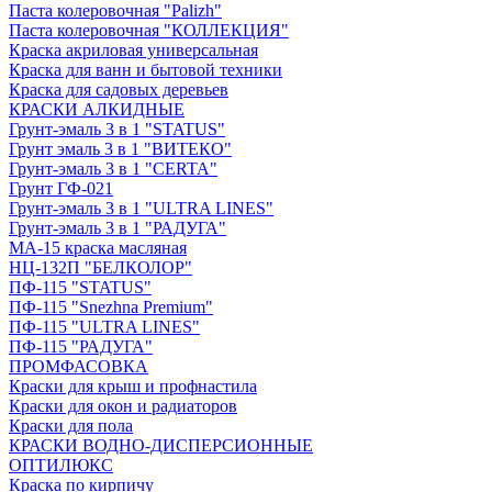
Паста колеровочная "Palizh"
Паста колеровочная "КОЛЛЕКЦИЯ"
Краска акриловая универсальная
Краска для ванн и бытовой техники
Краска для садовых деревьев
КРАСКИ АЛКИДНЫЕ
Грунт-эмаль 3 в 1 "STATUS"
Грунт эмаль 3 в 1 "ВИТЕКО"
Грунт-эмаль 3 в 1 "CERTA"
Грунт ГФ-021
Грунт-эмаль 3 в 1 "ULTRA LINES"
Грунт-эмаль 3 в 1 "РАДУГА"
МА-15 краска масляная
НЦ-132П "БЕЛКОЛОР"
ПФ-115 "STATUS"
ПФ-115 "Snezhna Premium"
ПФ-115 "ULTRA LINES"
ПФ-115 "РАДУГА"
ПРОМФАСОВКА
Краски для крыш и профнастила
Краски для окон и радиаторов
Краски для пола
КРАСКИ ВОДНО-ДИСПЕРСИОННЫЕ
ОПТИЛЮКС
Краска по кирпичу