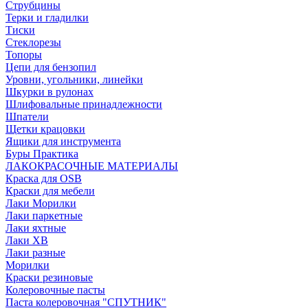
Струбцины
Терки и гладилки
Тиски
Стеклорезы
Топоры
Цепи для бензопил
Уровни, угольники, линейки
Шкурки в рулонах
Шлифовальные принадлежности
Шпатели
Щетки крацовки
Ящики для инструмента
Буры Практика
ЛАКОКРАСОЧНЫЕ МАТЕРИАЛЫ
Краска для OSB
Краски для мебели
Лаки Морилки
Лаки паркетные
Лаки яхтные
Лаки ХВ
Лаки разные
Морилки
Краски резиновые
Колеровочные пасты
Паста колеровочная "СПУТНИК"