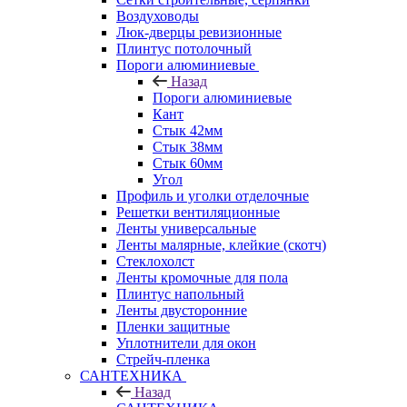
Воздуховоды
Люк-дверцы ревизионные
Плинтус потолочный
Пороги алюминиевые
Назад
Пороги алюминиевые
Кант
Стык 42мм
Стык 38мм
Стык 60мм
Угол
Профиль и уголки отделочные
Решетки вентиляционные
Ленты универсальные
Ленты малярные, клейкие (скотч)
Стеклохолст
Ленты кромочные для пола
Плинтус напольный
Ленты двусторонние
Пленки защитные
Уплотнители для окон
Стрейч-пленка
САНТЕХНИКА
Назад