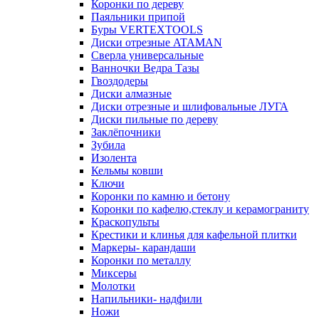
Коронки по дереву
Паяльники припой
Буры VERTEXTOOLS
Диски отрезные ATAMAN
Сверла универсальные
Ванночки Ведра Тазы
Гвоздодеры
Диски алмазные
Диски отрезные и шлифовальные ЛУГА
Диски пильные по дереву
Заклёпочники
Зубила
Изолента
Кельмы ковши
Ключи
Коронки по камню и бетону
Коронки по кафелю,стеклу и керамограниту
Краскопульты
Крестики и клинья для кафельной плитки
Маркеры- карандаши
Коронки по металлу
Миксеры
Молотки
Напильники- надфили
Ножи