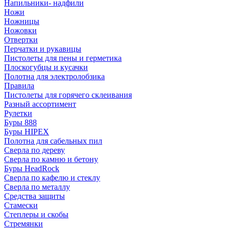
Напильники- надфили
Ножи
Ножницы
Ножовки
Отвертки
Перчатки и рукавицы
Пистолеты для пены и герметика
Плоскогубцы и кусачки
Полотна для электролобзика
Правила
Пистолеты для горячего склеивания
Разный ассортимент
Рулетки
Буры 888
Буры HIPEX
Полотна для сабельных пил
Сверла по дереву
Сверла по камню и бетону
Буры HeadRock
Сверла по кафелю и стеклу
Сверла по металлу
Средства защиты
Стамески
Степлеры и скобы
Стремянки