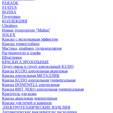
PARADE
STATUS
ВОЛНА
Грунтовки
КОЛЛЕКЦИЯ
Ultralines
Новые технологии "Malina"
SOLEX
Краски с молотковым эффектом
Краски термостойкие
Мастика, праймер, гидроизоляция
Растворители и олифа
Шпатлевки
КРАСКИ АЭРОЗОЛЬНЫЕ
Грунт-эмаль и грунт аэрозольный KUDO
Краска KUDO аэрозольная акриловая
Краска аэрозольная МЕТАЛЛИК
Краска KUDO аэрозольная универсальная
Краска DONEWELL аэрозольная
Краска ВИТ ДЕКО аэрозольная универсальная
Краситель для кожи
Краска акриловая декоративная
Краски для печей и каминов
ЭЛЕКТРОТЕХНИЧЕСКИЕ ИЗДЕЛИЯ
Автоматические выключатели/ расходники