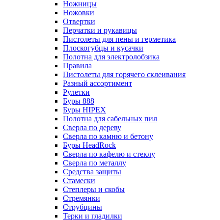
Ножницы
Ножовки
Отвертки
Перчатки и рукавицы
Пистолеты для пены и герметика
Плоскогубцы и кусачки
Полотна для электролобзика
Правила
Пистолеты для горячего склеивания
Разный ассортимент
Рулетки
Буры 888
Буры HIPEX
Полотна для сабельных пил
Сверла по дереву
Сверла по камню и бетону
Буры HeadRock
Сверла по кафелю и стеклу
Сверла по металлу
Средства защиты
Стамески
Степлеры и скобы
Стремянки
Струбцины
Терки и гладилки