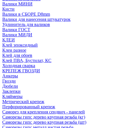
Валики МИНИ
Кисти
Валики в СБОРЕ D8mm
Валики для нанесения штукатурок
Удлинитель для валиков
Валики ГОСТ
Валики МИДИ
КЛЕИ
Клей эпоксидный
Клеи разное
Клей для обоев
Клей ПВА, Бустилат, КС
Холодная сварка
КРЕПЕЖ ГВОЗДИ
Анкеры
Гвозди
Дюбели
Заклепки
Кляймеры
Метрический крепеж
Перфорированный крепеж
Саморез для крепления сендвич - панелей
Саморезы гипс дерево крупная резьба (кг)
Саморезы гипс дерево крупная резьба (шт)
Саморезы гипс металл частая резьба