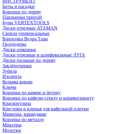
ИНСТРУМЕНТ
Биты и насадки
Коронки по дереву
Паяльники припой
Буры VERTEXTOOLS
Диски отрезные ATAMAN
Сверла универсальные
Ванночки Ведра Тазы
Гвоздодеры
Диски алмазные
Диски отрезные и шлифовальные ЛУГА
Диски пильные по дереву
Заклёпочники
Зубила
Изолента
Кельмы ковши
Ключи
Коронки по камню и бетону
Коронки по кафелю,стеклу и керамограниту
Краскопульты
Крестики и клинья для кафельной плитки
Маркеры- карандаши
Коронки по металлу
Миксеры
Молотки