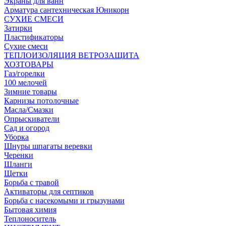
Экраны для ванн
Арматура сантехническая Юникорн
СУХИЕ СМЕСИ
Затирки
Пластификаторы
Сухие смеси
ТЕПЛОИЗОЛЯЦИЯ ВЕТРОЗАЩИТА
ХОЗТОВАРЫ
Газ/горелки
100 мелочей
Зимние товары
Карнизы потолочные
Масла/Смазки
Опрыскиватели
Сад и огород
Уборка
Шнуры шпагаты веревки
Черенки
Шланги
Щетки
Борьба с травой
Активаторы для септиков
Борьба с насекомыми и грызунами
Бытовая химия
Теплоноситель