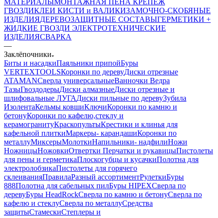
МАТЕРИАЛЫ
МОНТАЖНАЯ ПЕНА
КРЕПЕЖ
ГВОЗДИ
КЛЕИ
КИСТИ и ВАЛИКИ
ЗАМОЧНО-СКОБЯНЫЕ
ИЗДЕЛИЯ
ДЕРЕВОЗАЩИТНЫЕ СОСТАВЫ
ГЕРМЕТИКИ +
ЖИДКИЕ ГВОЗДИ
ЭЛЕКТРОТЕХНИЧЕСКИЕ
ИЗДЕЛИЯ
СВАРКА
—
Заклёпочники
Биты и насадки
Паяльники припой
Буры
VERTEXTOOLS
Коронки по дереву
Диски отрезные
ATAMAN
Сверла универсальные
Ванночки Ведра
Тазы
Гвоздодеры
Диски алмазные
Диски отрезные и
шлифовальные ЛУГА
Диски пильные по дереву
Зубила
Изолента
Кельмы ковши
Ключи
Коронки по камню и
бетону
Коронки по кафелю,стеклу и
керамограниту
Краскопульты
Крестики и клинья для
кафельной плитки
Маркеры- карандаши
Коронки по
металлу
Миксеры
Молотки
Напильники- надфили
Ножи
Ножницы
Ножовки
Отвертки
Перчатки и рукавицы
Пистолеты
для пены и герметика
Плоскогубцы и кусачки
Полотна для
электролобзика
Пистолеты для горячего
склеивания
Правила
Разный ассортимент
Рулетки
Буры
888
Полотна для сабельных пил
Буры HIPEX
Сверла по
дереву
Буры HeadRock
Сверла по камню и бетону
Сверла по
кафелю и стеклу
Сверла по металлу
Средства
защиты
Стамески
Степлеры и