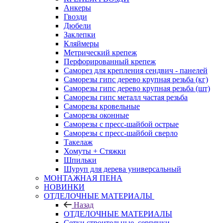
Анкеры
Гвозди
Дюбели
Заклепки
Кляймеры
Метрический крепеж
Перфорированный крепеж
Саморез для крепления сендвич - панелей
Саморезы гипс дерево крупная резьба (кг)
Саморезы гипс дерево крупная резьба (шт)
Саморезы гипс металл частая резьба
Саморезы кровельные
Саморезы оконные
Саморезы с пресс-шайбой острые
Саморезы с пресс-шайбой сверло
Такелаж
Хомуты + Стяжки
Шпильки
Шуруп для дерева универсальный
МОНТАЖНАЯ ПЕНА
НОВИНКИ
ОТДЕЛОЧНЫЕ МАТЕРИАЛЫ
Назад
ОТДЕЛОЧНЫЕ МАТЕРИАЛЫ
Сетки строительные, серпянки