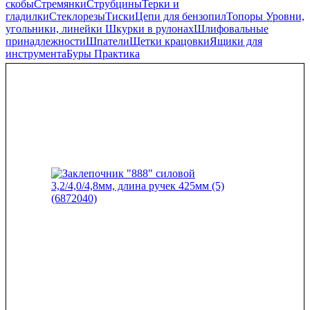
скобы
Стремянки
Струбцины
Терки и
гладилки
Стеклорезы
Тиски
Цепи для бензопил
Топоры
Уровни,
угольники, линейки
Шкурки в рулонах
Шлифовальные
принадлежности
Шпатели
Щетки крацовки
Ящики для
инструмента
Буры Практика