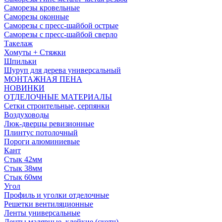
Саморезы кровельные
Саморезы оконные
Саморезы с пресс-шайбой острые
Саморезы с пресс-шайбой сверло
Такелаж
Хомуты + Стяжки
Шпильки
Шуруп для дерева универсальный
МОНТАЖНАЯ ПЕНА
НОВИНКИ
ОТДЕЛОЧНЫЕ МАТЕРИАЛЫ
Сетки строительные, серпянки
Воздуховоды
Люк-дверцы ревизионные
Плинтус потолочный
Пороги алюминиевые
Кант
Стык 42мм
Стык 38мм
Стык 60мм
Угол
Профиль и уголки отделочные
Решетки вентиляционные
Ленты универсальные
Ленты малярные, клейкие (скотч)