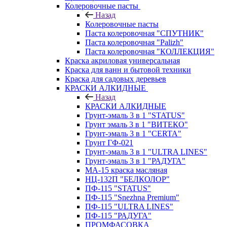
Колеровочные пасты
Назад
Колеровочные пасты
Паста колеровочная "СПУТНИК"
Паста колеровочная "Palizh"
Паста колеровочная "КОЛЛЕКЦИЯ"
Краска акриловая универсальная
Краска для ванн и бытовой техники
Краска для садовых деревьев
КРАСКИ АЛКИДНЫЕ
Назад
КРАСКИ АЛКИДНЫЕ
Грунт-эмаль 3 в 1 "STATUS"
Грунт эмаль 3 в 1 "ВИТЕКО"
Грунт-эмаль 3 в 1 "CERTA"
Грунт ГФ-021
Грунт-эмаль 3 в 1 "ULTRA LINES"
Грунт-эмаль 3 в 1 "РАДУГА"
МА-15 краска масляная
НЦ-132П "БЕЛКОЛОР"
ПФ-115 "STATUS"
ПФ-115 "Snezhna Premium"
ПФ-115 "ULTRA LINES"
ПФ-115 "РАДУГА"
ПРОМФАСОВКА