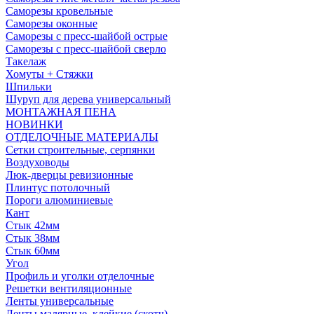
Саморезы кровельные
Саморезы оконные
Саморезы с пресс-шайбой острые
Саморезы с пресс-шайбой сверло
Такелаж
Хомуты + Стяжки
Шпильки
Шуруп для дерева универсальный
МОНТАЖНАЯ ПЕНА
НОВИНКИ
ОТДЕЛОЧНЫЕ МАТЕРИАЛЫ
Сетки строительные, серпянки
Воздуховоды
Люк-дверцы ревизионные
Плинтус потолочный
Пороги алюминиевые
Кант
Стык 42мм
Стык 38мм
Стык 60мм
Угол
Профиль и уголки отделочные
Решетки вентиляционные
Ленты универсальные
Ленты малярные, клейкие (скотч)