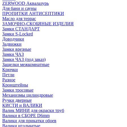
ZERWOOD Аквалазурь
Для бани и сауны
ПРОПИТКИ АНТИСЕПТИКИ
Масло для террас
ЗАМОЧНО-СКОБЯНЫЕ ИЗДЕЛИЯ
Замки СТАНДАРТ
Замки S-Locked
Доводчики
Задвижки
Замки врезные
Замки ЧАЗ
Замки ЧАЗ (под заказ)
Защелки межкомнатные
Крючки
Петли
Разное
Кронштейны
Замки тросовые
Механизмы цилиндровые
Ручки дверные
КИСТИ и ВАЛИКИ
Валик МИНИ для окраски труб
Валики в СБОРЕ D6mm
Валики для прикатки обоев
Валики игольчатые