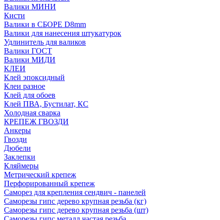
Валики МИНИ
Кисти
Валики в СБОРЕ D8mm
Валики для нанесения штукатурок
Удлинитель для валиков
Валики ГОСТ
Валики МИДИ
КЛЕИ
Клей эпоксидный
Клеи разное
Клей для обоев
Клей ПВА, Бустилат, КС
Холодная сварка
КРЕПЕЖ ГВОЗДИ
Анкеры
Гвозди
Дюбели
Заклепки
Кляймеры
Метрический крепеж
Перфорированный крепеж
Саморез для крепления сендвич - панелей
Саморезы гипс дерево крупная резьба (кг)
Саморезы гипс дерево крупная резьба (шт)
Саморезы гипс металл частая резьба