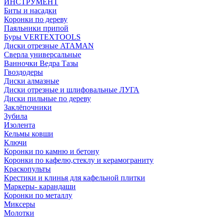
ИНСТРУМЕНТ
Биты и насадки
Коронки по дереву
Паяльники припой
Буры VERTEXTOOLS
Диски отрезные ATAMAN
Сверла универсальные
Ванночки Ведра Тазы
Гвоздодеры
Диски алмазные
Диски отрезные и шлифовальные ЛУГА
Диски пильные по дереву
Заклёпочники
Зубила
Изолента
Кельмы ковши
Ключи
Коронки по камню и бетону
Коронки по кафелю,стеклу и керамограниту
Краскопульты
Крестики и клинья для кафельной плитки
Маркеры- карандаши
Коронки по металлу
Миксеры
Молотки