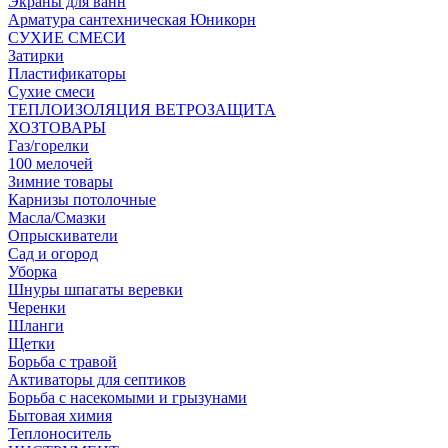
Экраны для ванн
Арматура сантехническая Юникорн
СУХИЕ СМЕСИ
Затирки
Пластификаторы
Сухие смеси
ТЕПЛОИЗОЛЯЦИЯ ВЕТРОЗАЩИТА
ХОЗТОВАРЫ
Газ/горелки
100 мелочей
Зимние товары
Карнизы потолочные
Масла/Смазки
Опрыскиватели
Сад и огород
Уборка
Шнуры шпагаты веревки
Черенки
Шланги
Щетки
Борьба с травой
Активаторы для септиков
Борьба с насекомыми и грызунами
Бытовая химия
Теплоноситель