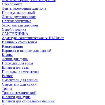
Стеклохолст
Ленты кромочные для пола
Плинтус напольный
Ленты двусторонние
Пленки защитные
Уплотнители для окон
Стрейч-пленка
САНТЕХНИКА
Арматура сантехническая АНИ-Пласт
Изливы к смесителям
Канализация
Карнизы и шторки для ванной
Краны
Лейки для душа
Подводка для воды
Шланги для газа
Подводка к смесителю
Разное
Смесители для ванной
Смесители для кухни
Трапы
Трос сантехнический
Шланги для душа
Шланги для стиральной машины