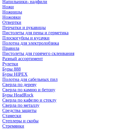
Напильники- надфили
Ножи
Ножницы
Ножовки
Отвертки
Перчатки и рукавицы
Пистолеты для пены и герметика
Плоскогубцы и кусачки
Полотна для электролобзика
Правила
Пистолеты для горячего склеивания
Разный ассортимент
Рулетки
Буры 888
Буры HIPEX
Полотна для сабельных пил
Сверла по дереву
Сверла по камню и бетону
Буры HeadRock
Сверла по кафелю и стеклу
Сверла по металлу
Средства защиты
Стамески
Степлеры и скобы
Стремянки