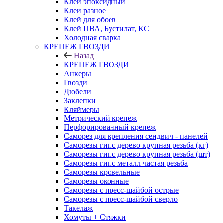
Клей эпоксидный
Клеи разное
Клей для обоев
Клей ПВА, Бустилат, КС
Холодная сварка
КРЕПЕЖ ГВОЗДИ
Назад
КРЕПЕЖ ГВОЗДИ
Анкеры
Гвозди
Дюбели
Заклепки
Кляймеры
Метрический крепеж
Перфорированный крепеж
Саморез для крепления сендвич - панелей
Саморезы гипс дерево крупная резьба (кг)
Саморезы гипс дерево крупная резьба (шт)
Саморезы гипс металл частая резьба
Саморезы кровельные
Саморезы оконные
Саморезы с пресс-шайбой острые
Саморезы с пресс-шайбой сверло
Такелаж
Хомуты + Стяжки