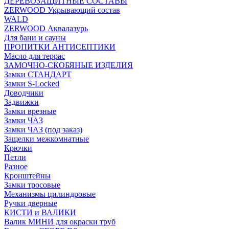
ДЕРЕВОЗАЩИТНЫЕ СОСТАВЫ
ZERWOOD Укрывающий состав
WALD
ZERWOOD Аквалазурь
Для бани и сауны
ПРОПИТКИ АНТИСЕПТИКИ
Масло для террас
ЗАМОЧНО-СКОБЯНЫЕ ИЗДЕЛИЯ
Замки СТАНДАРТ
Замки S-Locked
Доводчики
Задвижки
Замки врезные
Замки ЧАЗ
Замки ЧАЗ (под заказ)
Защелки межкомнатные
Крючки
Петли
Разное
Кронштейны
Замки тросовые
Механизмы цилиндровые
Ручки дверные
КИСТИ и ВАЛИКИ
Валик МИНИ для окраски труб