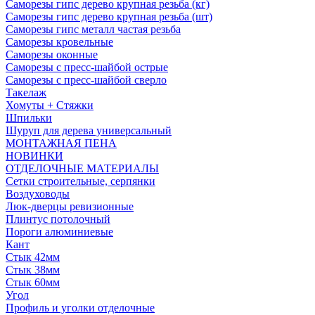
Саморезы гипс дерево крупная резьба (кг)
Саморезы гипс дерево крупная резьба (шт)
Саморезы гипс металл частая резьба
Саморезы кровельные
Саморезы оконные
Саморезы с пресс-шайбой острые
Саморезы с пресс-шайбой сверло
Такелаж
Хомуты + Стяжки
Шпильки
Шуруп для дерева универсальный
МОНТАЖНАЯ ПЕНА
НОВИНКИ
ОТДЕЛОЧНЫЕ МАТЕРИАЛЫ
Сетки строительные, серпянки
Воздуховоды
Люк-дверцы ревизионные
Плинтус потолочный
Пороги алюминиевые
Кант
Стык 42мм
Стык 38мм
Стык 60мм
Угол
Профиль и уголки отделочные