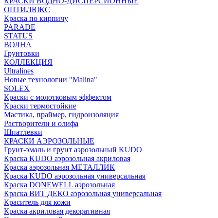
КРАСКИ ВОДНО-ДИСПЕРСИОННЫЕ
ОПТИЛЮКС
Краска по кирпичу
PARADE
STATUS
ВОЛНА
Грунтовки
КОЛЛЕКЦИЯ
Ultralines
Новые технологии "Malina"
SOLEX
Краски с молотковым эффектом
Краски термостойкие
Мастика, праймер, гидроизоляция
Растворители и олифа
Шпатлевки
КРАСКИ АЭРОЗОЛЬНЫЕ
Грунт-эмаль и грунт аэрозольный KUDO
Краска KUDO аэрозольная акриловая
Краска аэрозольная МЕТАЛЛИК
Краска KUDO аэрозольная универсальная
Краска DONEWELL аэрозольная
Краска ВИТ ДЕКО аэрозольная универсальная
Краситель для кожи
Краска акриловая декоративная