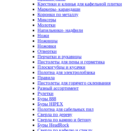
Крестики и клинья для кафельной плитки
Маркеры- карандаши
Коронки по металлу
Миксеры
Молотки
Напильники- надфили
Ножи
Ножницы
Ножовки
Отвертки
Перчатки и рукавицы
Пистолеты для пены и герметика
Плоскогубцы и кусачки
Полотна для электролобзика
Правила
Пистолеты для горячего склеивания
Разный ассортимент
Рулетки
Буры 888
Буры HIPEX
Полотна для сабельных пил
Сверла по дереву
Сверла по камню и бетону
Буры HeadRock
Сверла по кафелю и стеклу