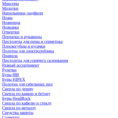
Миксеры
Молотки
Напильники- надфили
Ножи
Ножницы
Ножовки
Отвертки
Перчатки и рукавицы
Пистолеты для пены и герметика
Плоскогубцы и кусачки
Полотна для электролобзика
Правила
Пистолеты для горячего склеивания
Разный ассортимент
Рулетки
Буры 888
Буры HIPEX
Полотна для сабельных пил
Сверла по дереву
Сверла по камню и бетону
Буры HeadRock
Сверла по кафелю и стеклу
Сверла по металлу
Средства защиты
Стамески