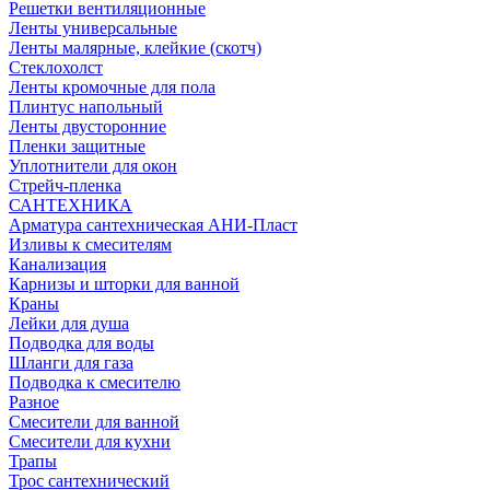
Решетки вентиляционные
Ленты универсальные
Ленты малярные, клейкие (скотч)
Стеклохолст
Ленты кромочные для пола
Плинтус напольный
Ленты двусторонние
Пленки защитные
Уплотнители для окон
Стрейч-пленка
САНТЕХНИКА
Арматура сантехническая АНИ-Пласт
Изливы к смесителям
Канализация
Карнизы и шторки для ванной
Краны
Лейки для душа
Подводка для воды
Шланги для газа
Подводка к смесителю
Разное
Смесители для ванной
Смесители для кухни
Трапы
Трос сантехнический