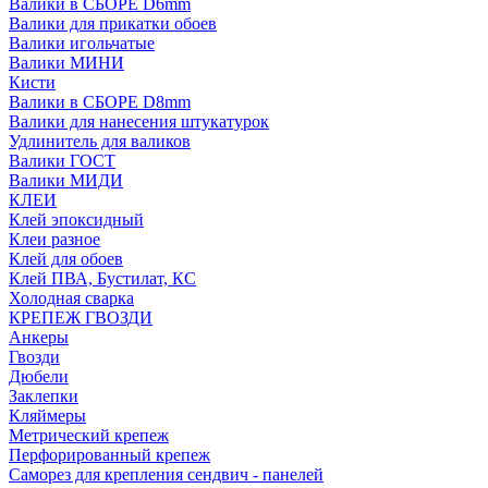
Валики в СБОРЕ D6mm
Валики для прикатки обоев
Валики игольчатые
Валики МИНИ
Кисти
Валики в СБОРЕ D8mm
Валики для нанесения штукатурок
Удлинитель для валиков
Валики ГОСТ
Валики МИДИ
КЛЕИ
Клей эпоксидный
Клеи разное
Клей для обоев
Клей ПВА, Бустилат, КС
Холодная сварка
КРЕПЕЖ ГВОЗДИ
Анкеры
Гвозди
Дюбели
Заклепки
Кляймеры
Метрический крепеж
Перфорированный крепеж
Саморез для крепления сендвич - панелей