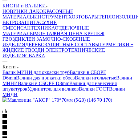
—
КИСТИ и ВАЛИКИ
НОВИНКИ
ЛАКОКРАСОЧНЫЕ
МАТЕРИАЛЫ
ИНСТРУМЕНТ
ХОЗТОВАРЫ
ТЕПЛОИЗОЛЯЦ
ВЕТРОЗАЩИТА
СУХИЕ
СМЕСИ
САНТЕХНИКА
ОТДЕЛОЧНЫЕ
МАТЕРИАЛЫ
МОНТАЖНАЯ ПЕНА
КРЕПЕЖ
ГВОЗДИ
КЛЕИ
ЗАМОЧНО-СКОБЯНЫЕ
ИЗДЕЛИЯ
ДЕРЕВОЗАЩИТНЫЕ СОСТАВЫ
ГЕРМЕТИКИ +
ЖИДКИЕ ГВОЗДИ
ЭЛЕКТРОТЕХНИЧЕСКИЕ
ИЗДЕЛИЯ
СВАРКА
—
Кисти
Валик МИНИ для окраски труб
Валики в СБОРЕ
D6mm
Валики для прикатки обоев
Валики игольчатые
Валики
МИНИ
Валики в СБОРЕ D8mm
Валики для нанесения
штукатурок
Удлинитель для валиков
Валики ГОСТ
Валики
МИДИ