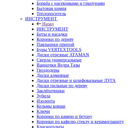
Борьба с насекомыми и грызунами
Бытовая химия
Теплоноситель
ИНСТРУМЕНТ
Назад
ИНСТРУМЕНТ
Биты и насадки
Коронки по дереву
Паяльники припой
Буры VERTEXTOOLS
Диски отрезные ATAMAN
Сверла универсальные
Ванночки Ведра Тазы
Гвоздодеры
Диски алмазные
Диски отрезные и шлифовальные ЛУГА
Диски пильные по дереву
Заклёпочники
Зубила
Изолента
Кельмы ковши
Ключи
Коронки по камню и бетону
Коронки по кафелю,стеклу и керамограниту
Краскопульты