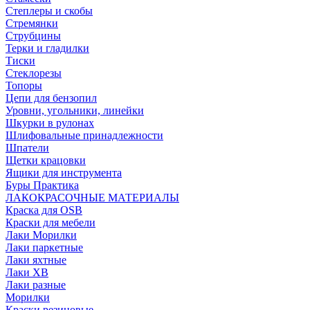
Степлеры и скобы
Стремянки
Струбцины
Терки и гладилки
Тиски
Стеклорезы
Топоры
Цепи для бензопил
Уровни, угольники, линейки
Шкурки в рулонах
Шлифовальные принадлежности
Шпатели
Щетки крацовки
Ящики для инструмента
Буры Практика
ЛАКОКРАСОЧНЫЕ МАТЕРИАЛЫ
Краска для OSB
Краски для мебели
Лаки Морилки
Лаки паркетные
Лаки яхтные
Лаки ХВ
Лаки разные
Морилки
Краски резиновые