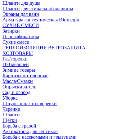
Шланги для душа
Шланги для стиральной машины
Экраны для ванн
Арматура сантехническая Юникорн
СУХИЕ СМЕСИ
Затирки
Пластификаторы
Сухие смеси
ТЕПЛОИЗОЛЯЦИЯ ВЕТРОЗАЩИТА
ХОЗТОВАРЫ
Газ/горелки
100 мелочей
Зимние товары
Карнизы потолочные
Масла/Смазки
Опрыскиватели
Сад и огород
Уборка
Шнуры шпагаты веревки
Черенки
Шланги
Щетки
Борьба с травой
Активаторы для септиков
Борьба с насекомыми и грызунами