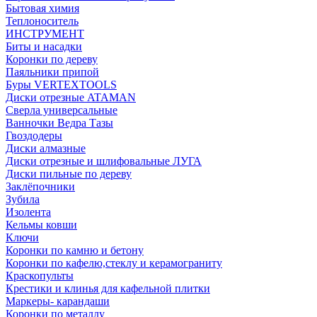
Бытовая химия
Теплоноситель
ИНСТРУМЕНТ
Биты и насадки
Коронки по дереву
Паяльники припой
Буры VERTEXTOOLS
Диски отрезные ATAMAN
Сверла универсальные
Ванночки Ведра Тазы
Гвоздодеры
Диски алмазные
Диски отрезные и шлифовальные ЛУГА
Диски пильные по дереву
Заклёпочники
Зубила
Изолента
Кельмы ковши
Ключи
Коронки по камню и бетону
Коронки по кафелю,стеклу и керамограниту
Краскопульты
Крестики и клинья для кафельной плитки
Маркеры- карандаши
Коронки по металлу