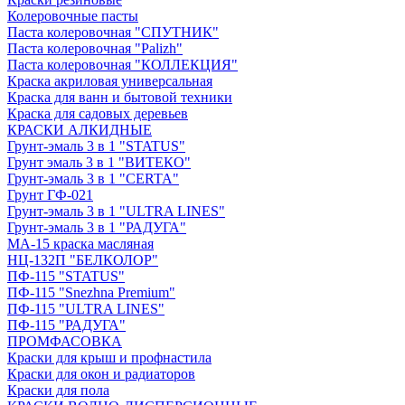
Колеровочные пасты
Паста колеровочная "СПУТНИК"
Паста колеровочная "Palizh"
Паста колеровочная "КОЛЛЕКЦИЯ"
Краска акриловая универсальная
Краска для ванн и бытовой техники
Краска для садовых деревьев
КРАСКИ АЛКИДНЫЕ
Грунт-эмаль 3 в 1 "STATUS"
Грунт эмаль 3 в 1 "ВИТЕКО"
Грунт-эмаль 3 в 1 "CERTA"
Грунт ГФ-021
Грунт-эмаль 3 в 1 "ULTRA LINES"
Грунт-эмаль 3 в 1 "РАДУГА"
МА-15 краска масляная
НЦ-132П "БЕЛКОЛОР"
ПФ-115 "STATUS"
ПФ-115 "Snezhna Premium"
ПФ-115 "ULTRA LINES"
ПФ-115 "РАДУГА"
ПРОМФАСОВКА
Краски для крыш и профнастила
Краски для окон и радиаторов
Краски для пола