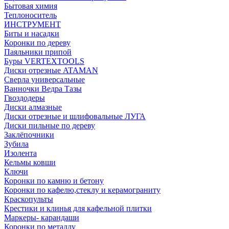
Бытовая химия
Теплоноситель
ИНСТРУМЕНТ
Биты и насадки
Коронки по дереву
Паяльники припой
Буры VERTEXTOOLS
Диски отрезные ATAMAN
Сверла универсальные
Ванночки Ведра Тазы
Гвоздодеры
Диски алмазные
Диски отрезные и шлифовальные ЛУГА
Диски пильные по дереву
Заклёпочники
Зубила
Изолента
Кельмы ковши
Ключи
Коронки по камню и бетону
Коронки по кафелю,стеклу и керамограниту
Краскопульты
Крестики и клинья для кафельной плитки
Маркеры- карандаши
Коронки по металлу