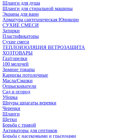
Шланги для душа
Шланги для стиральной машины
Экраны для ванн
Арматура сантехническая Юникорн
СУХИЕ СМЕСИ
Затирки
Пластификаторы
Сухие смеси
ТЕПЛОИЗОЛЯЦИЯ ВЕТРОЗАЩИТА
ХОЗТОВАРЫ
Газ/горелки
100 мелочей
Зимние товары
Карнизы потолочные
Масла/Смазки
Опрыскиватели
Сад и огород
Уборка
Шнуры шпагаты веревки
Черенки
Шланги
Щетки
Борьба с травой
Активаторы для септиков
Борьба с насекомыми и грызунами