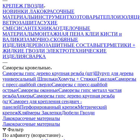
—
КРЕПЕЖ ГВОЗДИ
НОВИНКИ
ЛАКОКРАСОЧНЫЕ
МАТЕРИАЛЫ
ИНСТРУМЕНТ
ХОЗТОВАРЫ
ТЕПЛОИЗОЛЯЦ
ВЕТРОЗАЩИТА
СУХИЕ
СМЕСИ
САНТЕХНИКА
ОТДЕЛОЧНЫЕ
МАТЕРИАЛЫ
МОНТАЖНАЯ ПЕНА
КЛЕИ
КИСТИ и
ВАЛИКИ
ЗАМОЧНО-СКОБЯНЫЕ
ИЗДЕЛИЯ
ДЕРЕВОЗАЩИТНЫЕ СОСТАВЫ
ГЕРМЕТИКИ +
ЖИДКИЕ ГВОЗДИ
ЭЛЕКТРОТЕХНИЧЕСКИЕ
ИЗДЕЛИЯ
СВАРКА
—
Саморезы кровельные
Саморезы гипс дерево крупная резьба (шт)
Шуруп для дерева
универсальный
Шпильки
Хомуты + Стяжки
Такелаж
Саморезы
с пресс-шайбой сверло
Саморезы с пресс-шайбой
острые
Саморезы оконные
Саморезы гипс металл частая
резьба
Анкеры
Саморезы гипс дерево крупная резьба
(кг)
Саморез для крепления сендвич -
панелей
Перфорированный крепеж
Метрический
крепеж
Кляймеры
Заклепки
Дюбели
Гвозди
Лакокрасочные материалы
Лакокрасочные материалы
Фильтр
По алфавиту (возрастание)