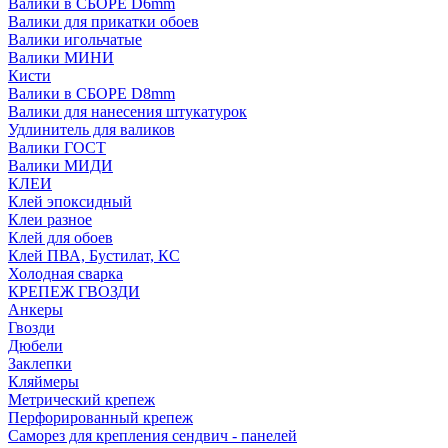
Валики в СБОРЕ D6mm
Валики для прикатки обоев
Валики игольчатые
Валики МИНИ
Кисти
Валики в СБОРЕ D8mm
Валики для нанесения штукатурок
Удлинитель для валиков
Валики ГОСТ
Валики МИДИ
КЛЕИ
Клей эпоксидный
Клеи разное
Клей для обоев
Клей ПВА, Бустилат, КС
Холодная сварка
КРЕПЕЖ ГВОЗДИ
Анкеры
Гвозди
Дюбели
Заклепки
Кляймеры
Метрический крепеж
Перфорированный крепеж
Саморез для крепления сендвич - панелей