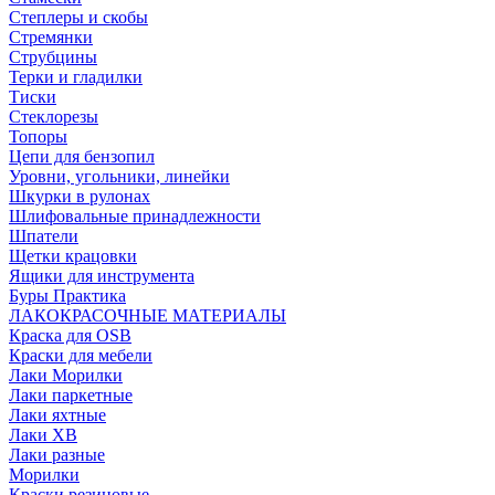
Степлеры и скобы
Стремянки
Струбцины
Терки и гладилки
Тиски
Стеклорезы
Топоры
Цепи для бензопил
Уровни, угольники, линейки
Шкурки в рулонах
Шлифовальные принадлежности
Шпатели
Щетки крацовки
Ящики для инструмента
Буры Практика
ЛАКОКРАСОЧНЫЕ МАТЕРИАЛЫ
Краска для OSB
Краски для мебели
Лаки Морилки
Лаки паркетные
Лаки яхтные
Лаки ХВ
Лаки разные
Морилки
Краски резиновые