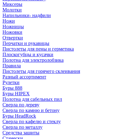
Миксеры
Молотки
Напильники- надфили
Ножи
Ножницы
Ножовки
Отвертки
Перчатки и рукавицы
Пистолеты для пены и герметика
Плоскогубцы и кусачки
Полотна для электролобзика
Правила
Пистолеты для горячего склеивания
Разный ассортимент
Рулетки
Буры 888
Буры HIPEX
Полотна для сабельных пил
Сверла по дереву
Сверла по камню и бетону
Буры HeadRock
Сверла по кафелю и стеклу
Сверла по металлу
Средства защиты
Стамески