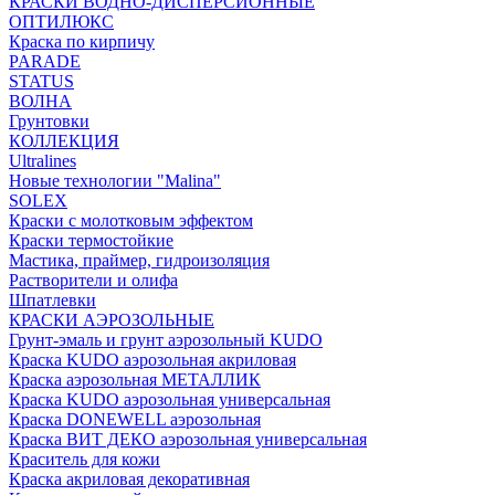
КРАСКИ ВОДНО-ДИСПЕРСИОННЫЕ
ОПТИЛЮКС
Краска по кирпичу
PARADE
STATUS
ВОЛНА
Грунтовки
КОЛЛЕКЦИЯ
Ultralines
Новые технологии "Malina"
SOLEX
Краски с молотковым эффектом
Краски термостойкие
Мастика, праймер, гидроизоляция
Растворители и олифа
Шпатлевки
КРАСКИ АЭРОЗОЛЬНЫЕ
Грунт-эмаль и грунт аэрозольный KUDO
Краска KUDO аэрозольная акриловая
Краска аэрозольная МЕТАЛЛИК
Краска KUDO аэрозольная универсальная
Краска DONEWELL аэрозольная
Краска ВИТ ДЕКО аэрозольная универсальная
Краситель для кожи
Краска акриловая декоративная