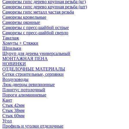
Саморезы гипс дерево крупная резьба (кг)
Саморезы гипс дерево крупная резьба (шт)
Саморезы гипс металл частая резьба
Саморезы кровельные
Саморезы оконные
Саморезы с пресс-шайбой острые
Саморезы с пресс-шайбой сверло
Такелаж
Хомуты + Стяжки
Шпильки
Шуруп для дерева универсальный
МОНТАЖНАЯ ПЕНА
НОВИНКИ
ОТДЕЛОЧНЫЕ МАТЕРИАЛЫ
Сетки строительные, серпянки
Воздуховоды
Люк-дверцы ревизионные
Плинтус потолочный
Пороги алюминиевые
Кант
Стык 42мм
Стык 38мм
Стык 60мм
Угол
Профиль и уголки отделочные