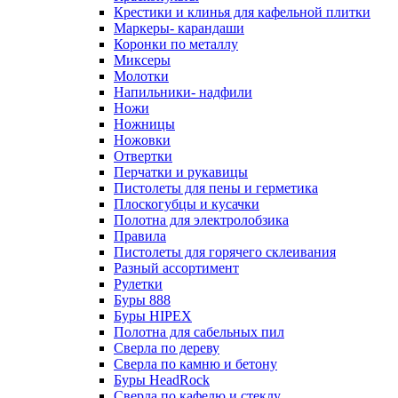
Крестики и клинья для кафельной плитки
Маркеры- карандаши
Коронки по металлу
Миксеры
Молотки
Напильники- надфили
Ножи
Ножницы
Ножовки
Отвертки
Перчатки и рукавицы
Пистолеты для пены и герметика
Плоскогубцы и кусачки
Полотна для электролобзика
Правила
Пистолеты для горячего склеивания
Разный ассортимент
Рулетки
Буры 888
Буры HIPEX
Полотна для сабельных пил
Сверла по дереву
Сверла по камню и бетону
Буры HeadRock
Сверла по кафелю и стеклу