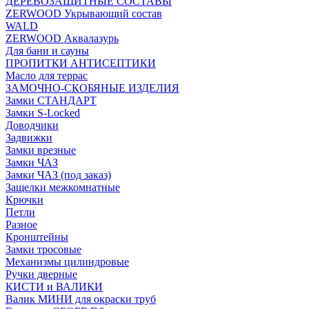
ДЕРЕВОЗАЩИТНЫЕ СОСТАВЫ
ZERWOOD Укрывающий состав
WALD
ZERWOOD Аквалазурь
Для бани и сауны
ПРОПИТКИ АНТИСЕПТИКИ
Масло для террас
ЗАМОЧНО-СКОБЯНЫЕ ИЗДЕЛИЯ
Замки СТАНДАРТ
Замки S-Locked
Доводчики
Задвижки
Замки врезные
Замки ЧАЗ
Замки ЧАЗ (под заказ)
Защелки межкомнатные
Крючки
Петли
Разное
Кронштейны
Замки тросовые
Механизмы цилиндровые
Ручки дверные
КИСТИ и ВАЛИКИ
Валик МИНИ для окраски труб