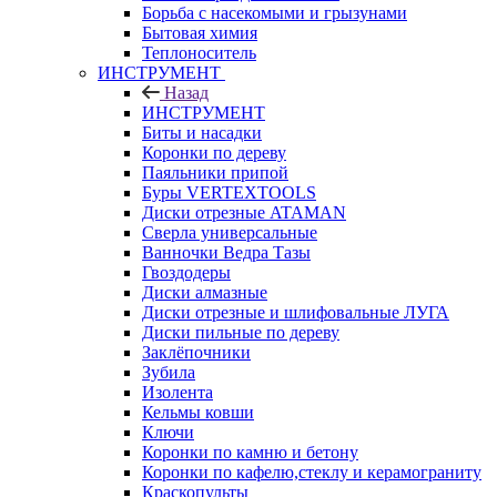
Борьба с насекомыми и грызунами
Бытовая химия
Теплоноситель
ИНСТРУМЕНТ
Назад
ИНСТРУМЕНТ
Биты и насадки
Коронки по дереву
Паяльники припой
Буры VERTEXTOOLS
Диски отрезные ATAMAN
Сверла универсальные
Ванночки Ведра Тазы
Гвоздодеры
Диски алмазные
Диски отрезные и шлифовальные ЛУГА
Диски пильные по дереву
Заклёпочники
Зубила
Изолента
Кельмы ковши
Ключи
Коронки по камню и бетону
Коронки по кафелю,стеклу и керамограниту
Краскопульты