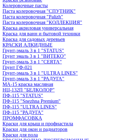
Колеровочные пасты
Паста колеровочная "СПУТНИК"
Паста колеровочная "Palizh"
Паста колеровочная "КОЛЛЕКЦИЯ"
Краска акриловая универсальная
Краска для ванн и бытовой техники
Краска для садовых деревьев
КРАСКИ АЛКИДНЫЕ
Грунт-эмаль 3 в 1 "STATUS"
Грунт эмаль 3 в 1 "ВИТЕКО"
Грунт-эмаль 3 в 1 "CERTA"
Грунт ГФ-021
Грунт-эмаль 3 в 1 "ULTRA LINES"
Грунт-эмаль 3 в 1 "РАДУГА"
МА-15 краска масляная
НЦ-132П "БЕЛКОЛОР"
ПФ-115 "STATUS"
ПФ-115 "Snezhna Premium"
ПФ-115 "ULTRA LINES"
ПФ-115 "РАДУГА"
ПРОМФАСОВКА
Краски для крыш и профнастила
Краски для окон и радиаторов
Краски для пола