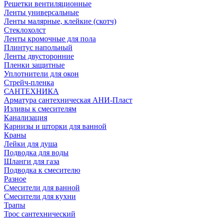
Решетки вентиляционные
Ленты универсальные
Ленты малярные, клейкие (скотч)
Стеклохолст
Ленты кромочные для пола
Плинтус напольный
Ленты двусторонние
Пленки защитные
Уплотнители для окон
Стрейч-пленка
САНТЕХНИКА
Арматура сантехническая АНИ-Пласт
Изливы к смесителям
Канализация
Карнизы и шторки для ванной
Краны
Лейки для душа
Подводка для воды
Шланги для газа
Подводка к смесителю
Разное
Смесители для ванной
Смесители для кухни
Трапы
Трос сантехнический