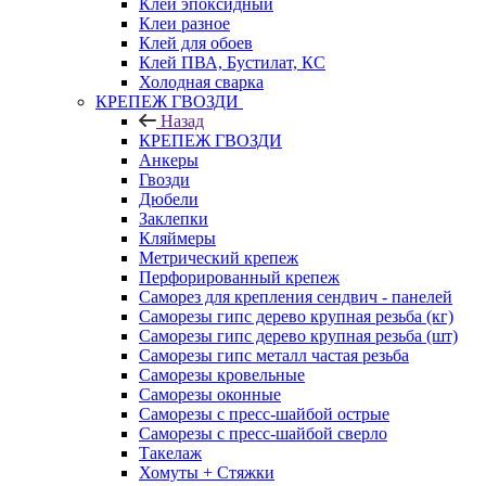
Клей эпоксидный
Клеи разное
Клей для обоев
Клей ПВА, Бустилат, КС
Холодная сварка
КРЕПЕЖ ГВОЗДИ
Назад
КРЕПЕЖ ГВОЗДИ
Анкеры
Гвозди
Дюбели
Заклепки
Кляймеры
Метрический крепеж
Перфорированный крепеж
Саморез для крепления сендвич - панелей
Саморезы гипс дерево крупная резьба (кг)
Саморезы гипс дерево крупная резьба (шт)
Саморезы гипс металл частая резьба
Саморезы кровельные
Саморезы оконные
Саморезы с пресс-шайбой острые
Саморезы с пресс-шайбой сверло
Такелаж
Хомуты + Стяжки