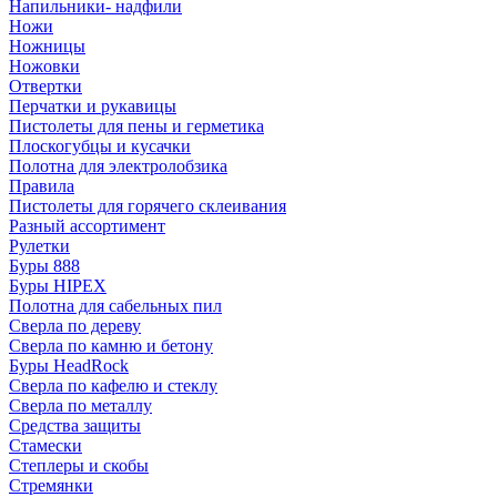
Напильники- надфили
Ножи
Ножницы
Ножовки
Отвертки
Перчатки и рукавицы
Пистолеты для пены и герметика
Плоскогубцы и кусачки
Полотна для электролобзика
Правила
Пистолеты для горячего склеивания
Разный ассортимент
Рулетки
Буры 888
Буры HIPEX
Полотна для сабельных пил
Сверла по дереву
Сверла по камню и бетону
Буры HeadRock
Сверла по кафелю и стеклу
Сверла по металлу
Средства защиты
Стамески
Степлеры и скобы
Стремянки