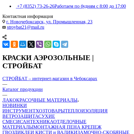
+7 (8352) 73-26-26
Работаем по будням с 8:00 до 17:00
Контактная информация
г. Новочебоксарск, ул. Промышленная, 23
stroybat21@mail.ru
КРАСКИ АЭРОЗОЛЬНЫЕ |
СТРОЙБАТ
СТРОЙБАТ – интернет-магазин в Чебоксарах
—
Каталог продукции
—
ЛАКОКРАСОЧНЫЕ МАТЕРИАЛЫ
НОВИНКИ
ИНСТРУМЕНТ
ХОЗТОВАРЫ
ТЕПЛОИЗОЛЯЦИЯ
ВЕТРОЗАЩИТА
СУХИЕ
СМЕСИ
САНТЕХНИКА
ОТДЕЛОЧНЫЕ
МАТЕРИАЛЫ
МОНТАЖНАЯ ПЕНА
КРЕПЕЖ
ГВОЗДИ
КЛЕИ
КИСТИ и ВАЛИКИ
ЗАМОЧНО-СКОБЯНЫЕ