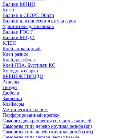
Валики МИНИ
Кисти
Валики в СБОРЕ D8mm
Валики для нанесения штукатурок
Удлинитель для валиков
Валики ГОСТ
Валики МИДИ
КЛЕИ
Клей эпоксидный
Клеи разное
Клей для обоев
Клей ПВА, Бустилат, КС
Холодная сварка
КРЕПЕЖ ГВОЗДИ
Анкеры
Гвозди
Дюбели
Заклепки
Кляймеры
Метрический крепеж
Перфорированный крепеж
Саморез для крепления сендвич - панелей
Саморезы гипс дерево крупная резьба (кг)
Саморезы гипс дерево крупная резьба (шт)
Саморезы гипс металл частая резьба