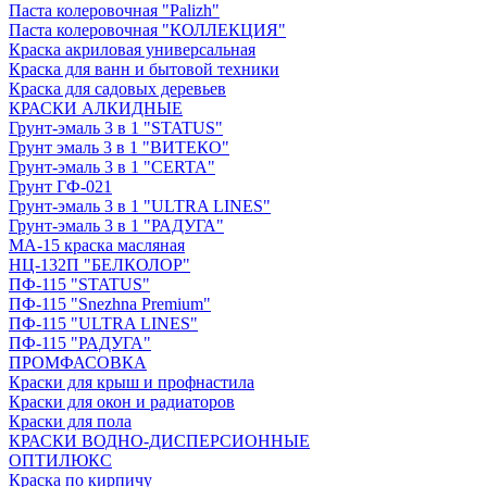
Паста колеровочная "Palizh"
Паста колеровочная "КОЛЛЕКЦИЯ"
Краска акриловая универсальная
Краска для ванн и бытовой техники
Краска для садовых деревьев
КРАСКИ АЛКИДНЫЕ
Грунт-эмаль 3 в 1 "STATUS"
Грунт эмаль 3 в 1 "ВИТЕКО"
Грунт-эмаль 3 в 1 "CERTA"
Грунт ГФ-021
Грунт-эмаль 3 в 1 "ULTRA LINES"
Грунт-эмаль 3 в 1 "РАДУГА"
МА-15 краска масляная
НЦ-132П "БЕЛКОЛОР"
ПФ-115 "STATUS"
ПФ-115 "Snezhna Premium"
ПФ-115 "ULTRA LINES"
ПФ-115 "РАДУГА"
ПРОМФАСОВКА
Краски для крыш и профнастила
Краски для окон и радиаторов
Краски для пола
КРАСКИ ВОДНО-ДИСПЕРСИОННЫЕ
ОПТИЛЮКС
Краска по кирпичу