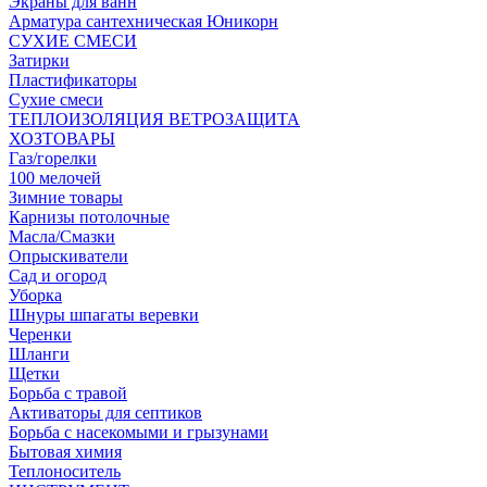
Экраны для ванн
Арматура сантехническая Юникорн
СУХИЕ СМЕСИ
Затирки
Пластификаторы
Сухие смеси
ТЕПЛОИЗОЛЯЦИЯ ВЕТРОЗАЩИТА
ХОЗТОВАРЫ
Газ/горелки
100 мелочей
Зимние товары
Карнизы потолочные
Масла/Смазки
Опрыскиватели
Сад и огород
Уборка
Шнуры шпагаты веревки
Черенки
Шланги
Щетки
Борьба с травой
Активаторы для септиков
Борьба с насекомыми и грызунами
Бытовая химия
Теплоноситель