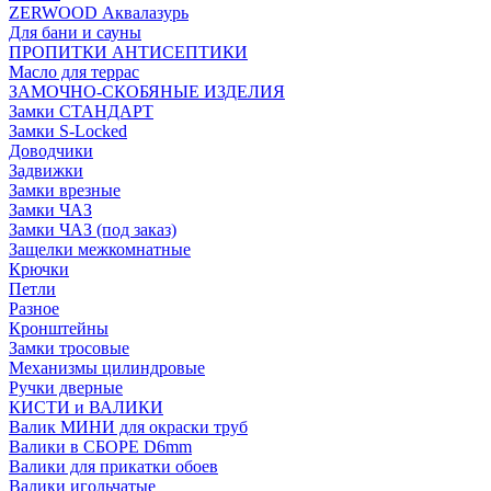
ZERWOOD Аквалазурь
Для бани и сауны
ПРОПИТКИ АНТИСЕПТИКИ
Масло для террас
ЗАМОЧНО-СКОБЯНЫЕ ИЗДЕЛИЯ
Замки СТАНДАРТ
Замки S-Locked
Доводчики
Задвижки
Замки врезные
Замки ЧАЗ
Замки ЧАЗ (под заказ)
Защелки межкомнатные
Крючки
Петли
Разное
Кронштейны
Замки тросовые
Механизмы цилиндровые
Ручки дверные
КИСТИ и ВАЛИКИ
Валик МИНИ для окраски труб
Валики в СБОРЕ D6mm
Валики для прикатки обоев
Валики игольчатые