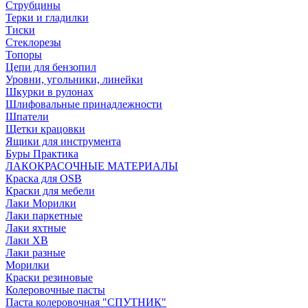
Струбцины
Терки и гладилки
Тиски
Стеклорезы
Топоры
Цепи для бензопил
Уровни, угольники, линейки
Шкурки в рулонах
Шлифовальные принадлежности
Шпатели
Щетки крацовки
Ящики для инструмента
Буры Практика
ЛАКОКРАСОЧНЫЕ МАТЕРИАЛЫ
Краска для OSB
Краски для мебели
Лаки Морилки
Лаки паркетные
Лаки яхтные
Лаки ХВ
Лаки разные
Морилки
Краски резиновые
Колеровочные пасты
Паста колеровочная "СПУТНИК"