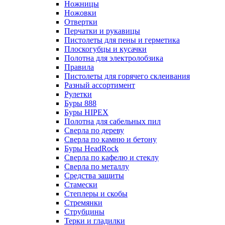
Ножницы
Ножовки
Отвертки
Перчатки и рукавицы
Пистолеты для пены и герметика
Плоскогубцы и кусачки
Полотна для электролобзика
Правила
Пистолеты для горячего склеивания
Разный ассортимент
Рулетки
Буры 888
Буры HIPEX
Полотна для сабельных пил
Сверла по дереву
Сверла по камню и бетону
Буры HeadRock
Сверла по кафелю и стеклу
Сверла по металлу
Средства защиты
Стамески
Степлеры и скобы
Стремянки
Струбцины
Терки и гладилки