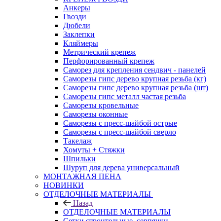
Анкеры
Гвозди
Дюбели
Заклепки
Кляймеры
Метрический крепеж
Перфорированный крепеж
Саморез для крепления сендвич - панелей
Саморезы гипс дерево крупная резьба (кг)
Саморезы гипс дерево крупная резьба (шт)
Саморезы гипс металл частая резьба
Саморезы кровельные
Саморезы оконные
Саморезы с пресс-шайбой острые
Саморезы с пресс-шайбой сверло
Такелаж
Хомуты + Стяжки
Шпильки
Шуруп для дерева универсальный
МОНТАЖНАЯ ПЕНА
НОВИНКИ
ОТДЕЛОЧНЫЕ МАТЕРИАЛЫ
Назад
ОТДЕЛОЧНЫЕ МАТЕРИАЛЫ
Сетки строительные, серпянки