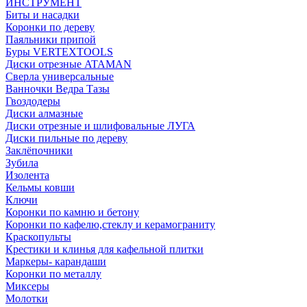
ИНСТРУМЕНТ
Биты и насадки
Коронки по дереву
Паяльники припой
Буры VERTEXTOOLS
Диски отрезные ATAMAN
Сверла универсальные
Ванночки Ведра Тазы
Гвоздодеры
Диски алмазные
Диски отрезные и шлифовальные ЛУГА
Диски пильные по дереву
Заклёпочники
Зубила
Изолента
Кельмы ковши
Ключи
Коронки по камню и бетону
Коронки по кафелю,стеклу и керамограниту
Краскопульты
Крестики и клинья для кафельной плитки
Маркеры- карандаши
Коронки по металлу
Миксеры
Молотки