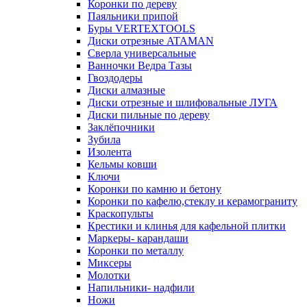
Коронки по дереву
Паяльники припой
Буры VERTEXTOOLS
Диски отрезные ATAMAN
Сверла универсальные
Ванночки Ведра Тазы
Гвоздодеры
Диски алмазные
Диски отрезные и шлифовальные ЛУГА
Диски пильные по дереву
Заклёпочники
Зубила
Изолента
Кельмы ковши
Ключи
Коронки по камню и бетону
Коронки по кафелю,стеклу и керамограниту
Краскопульты
Крестики и клинья для кафельной плитки
Маркеры- карандаши
Коронки по металлу
Миксеры
Молотки
Напильники- надфили
Ножи