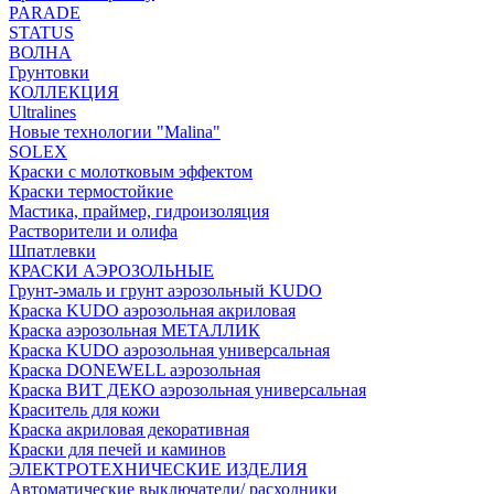
PARADE
STATUS
ВОЛНА
Грунтовки
КОЛЛЕКЦИЯ
Ultralines
Новые технологии "Malina"
SOLEX
Краски с молотковым эффектом
Краски термостойкие
Мастика, праймер, гидроизоляция
Растворители и олифа
Шпатлевки
КРАСКИ АЭРОЗОЛЬНЫЕ
Грунт-эмаль и грунт аэрозольный KUDO
Краска KUDO аэрозольная акриловая
Краска аэрозольная МЕТАЛЛИК
Краска KUDO аэрозольная универсальная
Краска DONEWELL аэрозольная
Краска ВИТ ДЕКО аэрозольная универсальная
Краситель для кожи
Краска акриловая декоративная
Краски для печей и каминов
ЭЛЕКТРОТЕХНИЧЕСКИЕ ИЗДЕЛИЯ
Автоматические выключатели/ расходники