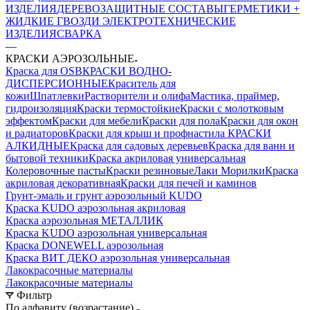
ИЗДЕЛИЯ
ДЕРЕВОЗАЩИТНЫЕ СОСТАВЫ
ГЕРМЕТИКИ +
ЖИДКИЕ ГВОЗДИ
ЭЛЕКТРОТЕХНИЧЕСКИЕ
ИЗДЕЛИЯ
СВАРКА
—
КРАСКИ АЭРОЗОЛЬНЫЕ
Краска для OSB
КРАСКИ ВОДНО-
ДИСПЕРСИОННЫЕ
Краситель для
кожи
Шпатлевки
Растворители и олифа
Мастика, праймер,
гидроизоляция
Краски термостойкие
Краски с молотковым
эффектом
Краски для мебели
Краски для пола
Краски для окон
и радиаторов
Краски для крыш и профнастила
КРАСКИ
АЛКИДНЫЕ
Краска для садовых деревьев
Краска для ванн и
бытовой техники
Краска акриловая универсальная
Колеровочные пасты
Краски резиновые
Лаки Морилки
Краска
акриловая декоративная
Краски для печей и каминов
Грунт-эмаль и грунт аэрозольный KUDO
Краска KUDO аэрозольная акриловая
Краска аэрозольная МЕТАЛЛИК
Краска KUDO аэрозольная универсальная
Краска DONEWELL аэрозольная
Краска ВИТ ДЕКО аэрозольная универсальная
Лакокрасочные материалы
Лакокрасочные материалы
Фильтр
По алфавиту (возрастание)