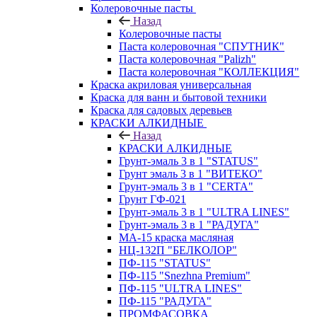
Колеровочные пасты
Назад
Колеровочные пасты
Паста колеровочная "СПУТНИК"
Паста колеровочная "Palizh"
Паста колеровочная "КОЛЛЕКЦИЯ"
Краска акриловая универсальная
Краска для ванн и бытовой техники
Краска для садовых деревьев
КРАСКИ АЛКИДНЫЕ
Назад
КРАСКИ АЛКИДНЫЕ
Грунт-эмаль 3 в 1 "STATUS"
Грунт эмаль 3 в 1 "ВИТЕКО"
Грунт-эмаль 3 в 1 "CERTA"
Грунт ГФ-021
Грунт-эмаль 3 в 1 "ULTRA LINES"
Грунт-эмаль 3 в 1 "РАДУГА"
МА-15 краска масляная
НЦ-132П "БЕЛКОЛОР"
ПФ-115 "STATUS"
ПФ-115 "Snezhna Premium"
ПФ-115 "ULTRA LINES"
ПФ-115 "РАДУГА"
ПРОМФАСОВКА