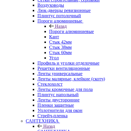
Воздуховоды
Люк-дверцы ревизионные
Плинтус потолочный
Пороги алюминиевые
Назад
Пороги алюминиевые
Кант
Стык 42мм
Стык 38мм
Стык 60мм
Угол
Профиль и уголки отделочные
Решетки вентиляционные
Ленты универсальные
Ленты малярные, клейкие (скотч)
Стеклохолст
Ленты кромочные для пола
Плинтус напольный
Ленты двусторонние
Пленки защитные
Уплотнители для окон
Стрейч-пленка
САНТЕХНИКА
Назад