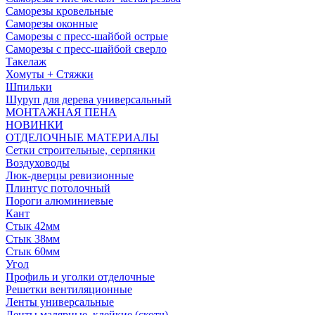
Саморезы кровельные
Саморезы оконные
Саморезы с пресс-шайбой острые
Саморезы с пресс-шайбой сверло
Такелаж
Хомуты + Стяжки
Шпильки
Шуруп для дерева универсальный
МОНТАЖНАЯ ПЕНА
НОВИНКИ
ОТДЕЛОЧНЫЕ МАТЕРИАЛЫ
Сетки строительные, серпянки
Воздуховоды
Люк-дверцы ревизионные
Плинтус потолочный
Пороги алюминиевые
Кант
Стык 42мм
Стык 38мм
Стык 60мм
Угол
Профиль и уголки отделочные
Решетки вентиляционные
Ленты универсальные
Ленты малярные, клейкие (скотч)