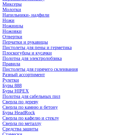
Миксеры
Молотки
Напильники- надфили
Ножи
Ножницы
Ножовки
Отвертки
Перчатки и рукавицы
Пистолеты для пены и герметика
Плоскогубцы и кусачки
Полотна для электролобзика
Правила
Пистолеты для горячего склеивания
Разный ассортимент
Рулетки
Буры 888
Буры HIPEX
Полотна для сабельных пил
Сверла по дереву
Сверла по камню и бетону
Буры HeadRock
Сверла по кафелю и стеклу
Сверла по металлу
Средства защиты
Стамески