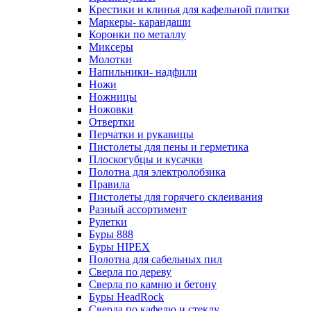
Крестики и клинья для кафельной плитки
Маркеры- карандаши
Коронки по металлу
Миксеры
Молотки
Напильники- надфили
Ножи
Ножницы
Ножовки
Отвертки
Перчатки и рукавицы
Пистолеты для пены и герметика
Плоскогубцы и кусачки
Полотна для электролобзика
Правила
Пистолеты для горячего склеивания
Разный ассортимент
Рулетки
Буры 888
Буры HIPEX
Полотна для сабельных пил
Сверла по дереву
Сверла по камню и бетону
Буры HeadRock
Сверла по кафелю и стеклу