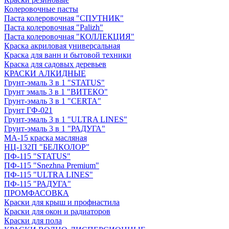
Колеровочные пасты
Паста колеровочная "СПУТНИК"
Паста колеровочная "Palizh"
Паста колеровочная "КОЛЛЕКЦИЯ"
Краска акриловая универсальная
Краска для ванн и бытовой техники
Краска для садовых деревьев
КРАСКИ АЛКИДНЫЕ
Грунт-эмаль 3 в 1 "STATUS"
Грунт эмаль 3 в 1 "ВИТЕКО"
Грунт-эмаль 3 в 1 "CERTA"
Грунт ГФ-021
Грунт-эмаль 3 в 1 "ULTRA LINES"
Грунт-эмаль 3 в 1 "РАДУГА"
МА-15 краска масляная
НЦ-132П "БЕЛКОЛОР"
ПФ-115 "STATUS"
ПФ-115 "Snezhna Premium"
ПФ-115 "ULTRA LINES"
ПФ-115 "РАДУГА"
ПРОМФАСОВКА
Краски для крыш и профнастила
Краски для окон и радиаторов
Краски для пола