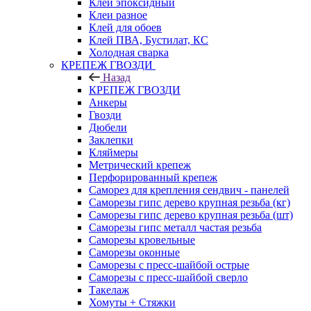
Клей эпоксидный
Клеи разное
Клей для обоев
Клей ПВА, Бустилат, КС
Холодная сварка
КРЕПЕЖ ГВОЗДИ
Назад
КРЕПЕЖ ГВОЗДИ
Анкеры
Гвозди
Дюбели
Заклепки
Кляймеры
Метрический крепеж
Перфорированный крепеж
Саморез для крепления сендвич - панелей
Саморезы гипс дерево крупная резьба (кг)
Саморезы гипс дерево крупная резьба (шт)
Саморезы гипс металл частая резьба
Саморезы кровельные
Саморезы оконные
Саморезы с пресс-шайбой острые
Саморезы с пресс-шайбой сверло
Такелаж
Хомуты + Стяжки