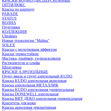
КРАСКИ ВОДНО-ДИСПЕРСИОННЫЕ
ОПТИЛЮКС
Краска по кирпичу
PARADE
STATUS
ВОЛНА
Грунтовки
КОЛЛЕКЦИЯ
Ultralines
Новые технологии "Malina"
SOLEX
Краски с молотковым эффектом
Краски термостойкие
Мастика, праймер, гидроизоляция
Растворители и олифа
Шпатлевки
КРАСКИ АЭРОЗОЛЬНЫЕ
Грунт-эмаль и грунт аэрозольный KUDO
Краска KUDO аэрозольная акриловая
Краска аэрозольная МЕТАЛЛИК
Краска KUDO аэрозольная универсальная
Краска DONEWELL аэрозольная
Краска ВИТ ДЕКО аэрозольная универсальная
Краситель для кожи
Краска акриловая декоративная