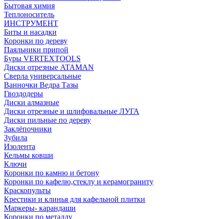
Бытовая химия
Теплоноситель
ИНСТРУМЕНТ
Биты и насадки
Коронки по дереву
Паяльники припой
Буры VERTEXTOOLS
Диски отрезные ATAMAN
Сверла универсальные
Ванночки Ведра Тазы
Гвоздодеры
Диски алмазные
Диски отрезные и шлифовальные ЛУГА
Диски пильные по дереву
Заклёпочники
Зубила
Изолента
Кельмы ковши
Ключи
Коронки по камню и бетону
Коронки по кафелю,стеклу и керамограниту
Краскопульты
Крестики и клинья для кафельной плитки
Маркеры- карандаши
Коронки по металлу