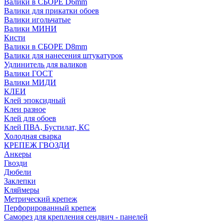
Валики в СБОРЕ D6mm
Валики для прикатки обоев
Валики игольчатые
Валики МИНИ
Кисти
Валики в СБОРЕ D8mm
Валики для нанесения штукатурок
Удлинитель для валиков
Валики ГОСТ
Валики МИДИ
КЛЕИ
Клей эпоксидный
Клеи разное
Клей для обоев
Клей ПВА, Бустилат, КС
Холодная сварка
КРЕПЕЖ ГВОЗДИ
Анкеры
Гвозди
Дюбели
Заклепки
Кляймеры
Метрический крепеж
Перфорированный крепеж
Саморез для крепления сендвич - панелей