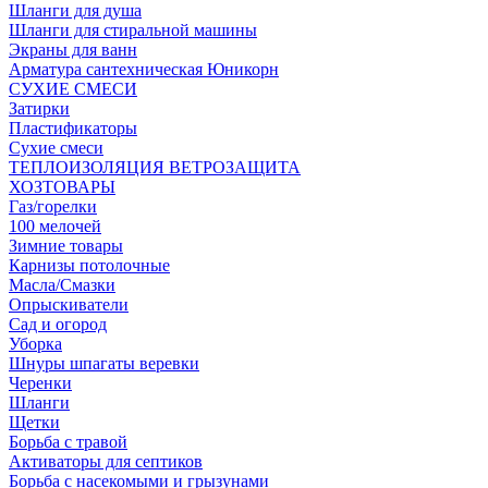
Шланги для душа
Шланги для стиральной машины
Экраны для ванн
Арматура сантехническая Юникорн
СУХИЕ СМЕСИ
Затирки
Пластификаторы
Сухие смеси
ТЕПЛОИЗОЛЯЦИЯ ВЕТРОЗАЩИТА
ХОЗТОВАРЫ
Газ/горелки
100 мелочей
Зимние товары
Карнизы потолочные
Масла/Смазки
Опрыскиватели
Сад и огород
Уборка
Шнуры шпагаты веревки
Черенки
Шланги
Щетки
Борьба с травой
Активаторы для септиков
Борьба с насекомыми и грызунами