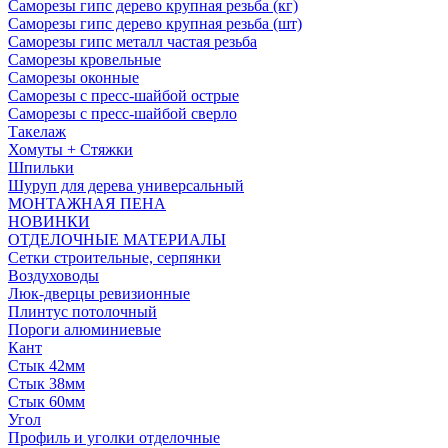
Саморезы гипс дерево крупная резьба (кг)
Саморезы гипс дерево крупная резьба (шт)
Саморезы гипс металл частая резьба
Саморезы кровельные
Саморезы оконные
Саморезы с пресс-шайбой острые
Саморезы с пресс-шайбой сверло
Такелаж
Хомуты + Стяжки
Шпильки
Шуруп для дерева универсальный
МОНТАЖНАЯ ПЕНА
НОВИНКИ
ОТДЕЛОЧНЫЕ МАТЕРИАЛЫ
Сетки строительные, серпянки
Воздуховоды
Люк-дверцы ревизионные
Плинтус потолочный
Пороги алюминиевые
Кант
Стык 42мм
Стык 38мм
Стык 60мм
Угол
Профиль и уголки отделочные