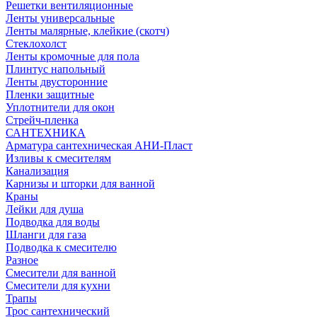
Решетки вентиляционные
Ленты универсальные
Ленты малярные, клейкие (скотч)
Стеклохолст
Ленты кромочные для пола
Плинтус напольный
Ленты двусторонние
Пленки защитные
Уплотнители для окон
Стрейч-пленка
САНТЕХНИКА
Арматура сантехническая АНИ-Пласт
Изливы к смесителям
Канализация
Карнизы и шторки для ванной
Краны
Лейки для душа
Подводка для воды
Шланги для газа
Подводка к смесителю
Разное
Смесители для ванной
Смесители для кухни
Трапы
Трос сантехнический