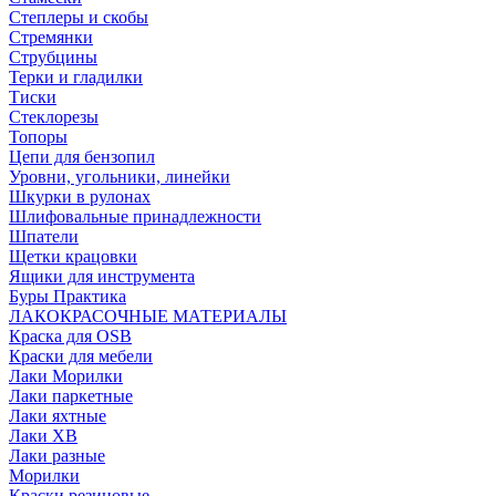
Степлеры и скобы
Стремянки
Струбцины
Терки и гладилки
Тиски
Стеклорезы
Топоры
Цепи для бензопил
Уровни, угольники, линейки
Шкурки в рулонах
Шлифовальные принадлежности
Шпатели
Щетки крацовки
Ящики для инструмента
Буры Практика
ЛАКОКРАСОЧНЫЕ МАТЕРИАЛЫ
Краска для OSB
Краски для мебели
Лаки Морилки
Лаки паркетные
Лаки яхтные
Лаки ХВ
Лаки разные
Морилки
Краски резиновые