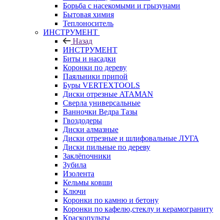
Борьба с насекомыми и грызунами
Бытовая химия
Теплоноситель
ИНСТРУМЕНТ
Назад
ИНСТРУМЕНТ
Биты и насадки
Коронки по дереву
Паяльники припой
Буры VERTEXTOOLS
Диски отрезные ATAMAN
Сверла универсальные
Ванночки Ведра Тазы
Гвоздодеры
Диски алмазные
Диски отрезные и шлифовальные ЛУГА
Диски пильные по дереву
Заклёпочники
Зубила
Изолента
Кельмы ковши
Ключи
Коронки по камню и бетону
Коронки по кафелю,стеклу и керамограниту
Краскопульты