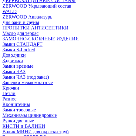
ДЕРЕВОЗАЩИТНЫЕ СОСТАВЫ
ZERWOOD Укрывающий состав
WALD
ZERWOOD Аквалазурь
Для бани и сауны
ПРОПИТКИ АНТИСЕПТИКИ
Масло для террас
ЗАМОЧНО-СКОБЯНЫЕ ИЗДЕЛИЯ
Замки СТАНДАРТ
Замки S-Locked
Доводчики
Задвижки
Замки врезные
Замки ЧАЗ
Замки ЧАЗ (под заказ)
Защелки межкомнатные
Крючки
Петли
Разное
Кронштейны
Замки тросовые
Механизмы цилиндровые
Ручки дверные
КИСТИ и ВАЛИКИ
Валик МИНИ для окраски труб