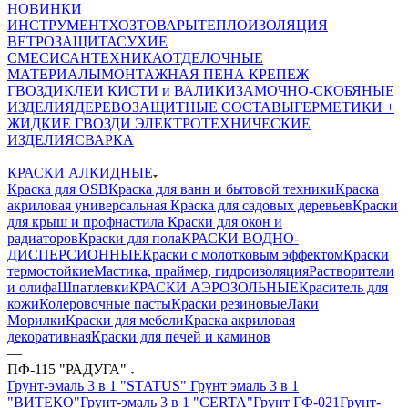
НОВИНКИ
ИНСТРУМЕНТ
ХОЗТОВАРЫ
ТЕПЛОИЗОЛЯЦИЯ
ВЕТРОЗАЩИТА
СУХИЕ
СМЕСИ
САНТЕХНИКА
ОТДЕЛОЧНЫЕ
МАТЕРИАЛЫ
МОНТАЖНАЯ ПЕНА
КРЕПЕЖ
ГВОЗДИ
КЛЕИ
КИСТИ и ВАЛИКИ
ЗАМОЧНО-СКОБЯНЫЕ
ИЗДЕЛИЯ
ДЕРЕВОЗАЩИТНЫЕ СОСТАВЫ
ГЕРМЕТИКИ +
ЖИДКИЕ ГВОЗДИ
ЭЛЕКТРОТЕХНИЧЕСКИЕ
ИЗДЕЛИЯ
СВАРКА
—
КРАСКИ АЛКИДНЫЕ
Краска для OSB
Краска для ванн и бытовой техники
Краска
акриловая универсальная
Краска для садовых деревьев
Краски
для крыш и профнастила
Краски для окон и
радиаторов
Краски для пола
КРАСКИ ВОДНО-
ДИСПЕРСИОННЫЕ
Краски с молотковым эффектом
Краски
термостойкие
Мастика, праймер, гидроизоляция
Растворители
и олифа
Шпатлевки
КРАСКИ АЭРОЗОЛЬНЫЕ
Краситель для
кожи
Колеровочные пасты
Краски резиновые
Лаки
Морилки
Краски для мебели
Краска акриловая
декоративная
Краски для печей и каминов
—
ПФ-115 "РАДУГА"
Грунт-эмаль 3 в 1 "STATUS"
Грунт эмаль 3 в 1
"ВИТЕКО"
Грунт-эмаль 3 в 1 "CERTA"
Грунт ГФ-021
Грунт-