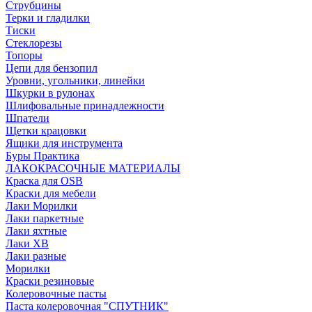
Струбцины
Терки и гладилки
Тиски
Стеклорезы
Топоры
Цепи для бензопил
Уровни, угольники, линейки
Шкурки в рулонах
Шлифовальные принадлежности
Шпатели
Щетки крацовки
Ящики для инструмента
Буры Практика
ЛАКОКРАСОЧНЫЕ МАТЕРИАЛЫ
Краска для OSB
Краски для мебели
Лаки Морилки
Лаки паркетные
Лаки яхтные
Лаки ХВ
Лаки разные
Морилки
Краски резиновые
Колеровочные пасты
Паста колеровочная "СПУТНИК"