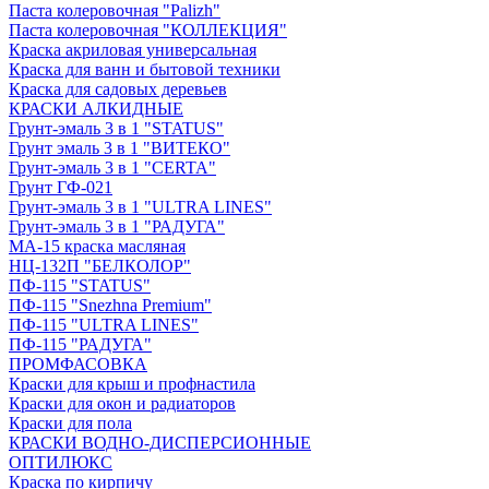
Паста колеровочная "Palizh"
Паста колеровочная "КОЛЛЕКЦИЯ"
Краска акриловая универсальная
Краска для ванн и бытовой техники
Краска для садовых деревьев
КРАСКИ АЛКИДНЫЕ
Грунт-эмаль 3 в 1 "STATUS"
Грунт эмаль 3 в 1 "ВИТЕКО"
Грунт-эмаль 3 в 1 "CERTA"
Грунт ГФ-021
Грунт-эмаль 3 в 1 "ULTRA LINES"
Грунт-эмаль 3 в 1 "РАДУГА"
МА-15 краска масляная
НЦ-132П "БЕЛКОЛОР"
ПФ-115 "STATUS"
ПФ-115 "Snezhna Premium"
ПФ-115 "ULTRA LINES"
ПФ-115 "РАДУГА"
ПРОМФАСОВКА
Краски для крыш и профнастила
Краски для окон и радиаторов
Краски для пола
КРАСКИ ВОДНО-ДИСПЕРСИОННЫЕ
ОПТИЛЮКС
Краска по кирпичу