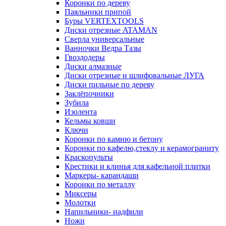
Коронки по дереву
Паяльники припой
Буры VERTEXTOOLS
Диски отрезные ATAMAN
Сверла универсальные
Ванночки Ведра Тазы
Гвоздодеры
Диски алмазные
Диски отрезные и шлифовальные ЛУГА
Диски пильные по дереву
Заклёпочники
Зубила
Изолента
Кельмы ковши
Ключи
Коронки по камню и бетону
Коронки по кафелю,стеклу и керамограниту
Краскопульты
Крестики и клинья для кафельной плитки
Маркеры- карандаши
Коронки по металлу
Миксеры
Молотки
Напильники- надфили
Ножи