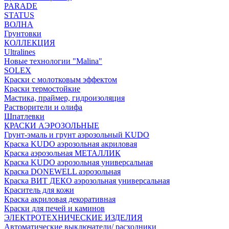
PARADE
STATUS
ВОЛНА
Грунтовки
КОЛЛЕКЦИЯ
Ultralines
Новые технологии "Malina"
SOLEX
Краски с молотковым эффектом
Краски термостойкие
Мастика, праймер, гидроизоляция
Растворители и олифа
Шпатлевки
КРАСКИ АЭРОЗОЛЬНЫЕ
Грунт-эмаль и грунт аэрозольный KUDO
Краска KUDO аэрозольная акриловая
Краска аэрозольная МЕТАЛЛИК
Краска KUDO аэрозольная универсальная
Краска DONEWELL аэрозольная
Краска ВИТ ДЕКО аэрозольная универсальная
Краситель для кожи
Краска акриловая декоративная
Краски для печей и каминов
ЭЛЕКТРОТЕХНИЧЕСКИЕ ИЗДЕЛИЯ
Автоматические выключатели/ расходники