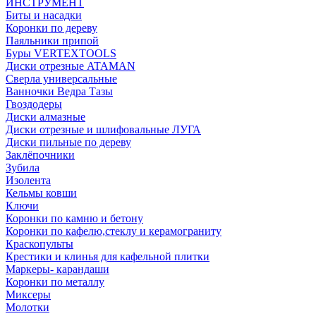
ИНСТРУМЕНТ
Биты и насадки
Коронки по дереву
Паяльники припой
Буры VERTEXTOOLS
Диски отрезные ATAMAN
Сверла универсальные
Ванночки Ведра Тазы
Гвоздодеры
Диски алмазные
Диски отрезные и шлифовальные ЛУГА
Диски пильные по дереву
Заклёпочники
Зубила
Изолента
Кельмы ковши
Ключи
Коронки по камню и бетону
Коронки по кафелю,стеклу и керамограниту
Краскопульты
Крестики и клинья для кафельной плитки
Маркеры- карандаши
Коронки по металлу
Миксеры
Молотки