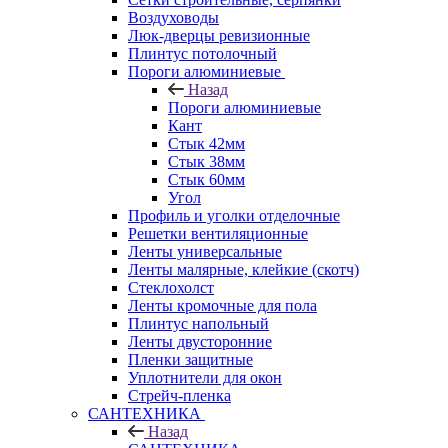
Воздуховоды
Люк-дверцы ревизионные
Плинтус потолочный
Пороги алюминиевые
Назад
Пороги алюминиевые
Кант
Стык 42мм
Стык 38мм
Стык 60мм
Угол
Профиль и уголки отделочные
Решетки вентиляционные
Ленты универсальные
Ленты малярные, клейкие (скотч)
Стеклохолст
Ленты кромочные для пола
Плинтус напольный
Ленты двусторонние
Пленки защитные
Уплотнители для окон
Стрейч-пленка
САНТЕХНИКА
Назад