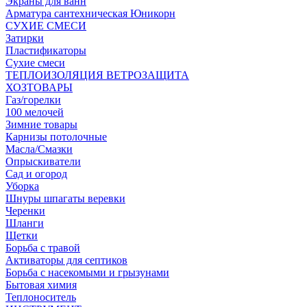
Экраны для ванн
Арматура сантехническая Юникорн
СУХИЕ СМЕСИ
Затирки
Пластификаторы
Сухие смеси
ТЕПЛОИЗОЛЯЦИЯ ВЕТРОЗАЩИТА
ХОЗТОВАРЫ
Газ/горелки
100 мелочей
Зимние товары
Карнизы потолочные
Масла/Смазки
Опрыскиватели
Сад и огород
Уборка
Шнуры шпагаты веревки
Черенки
Шланги
Щетки
Борьба с травой
Активаторы для септиков
Борьба с насекомыми и грызунами
Бытовая химия
Теплоноситель