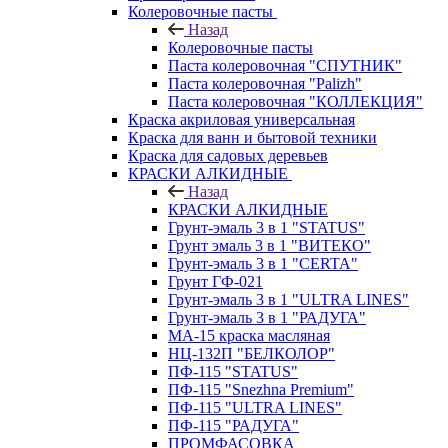
Колеровочные пасты
Назад
Колеровочные пасты
Паста колеровочная "СПУТНИК"
Паста колеровочная "Palizh"
Паста колеровочная "КОЛЛЕКЦИЯ"
Краска акриловая универсальная
Краска для ванн и бытовой техники
Краска для садовых деревьев
КРАСКИ АЛКИДНЫЕ
Назад
КРАСКИ АЛКИДНЫЕ
Грунт-эмаль 3 в 1 "STATUS"
Грунт эмаль 3 в 1 "ВИТЕКО"
Грунт-эмаль 3 в 1 "CERTA"
Грунт ГФ-021
Грунт-эмаль 3 в 1 "ULTRA LINES"
Грунт-эмаль 3 в 1 "РАДУГА"
МА-15 краска масляная
НЦ-132П "БЕЛКОЛОР"
ПФ-115 "STATUS"
ПФ-115 "Snezhna Premium"
ПФ-115 "ULTRA LINES"
ПФ-115 "РАДУГА"
ПРОМФАСОВКА