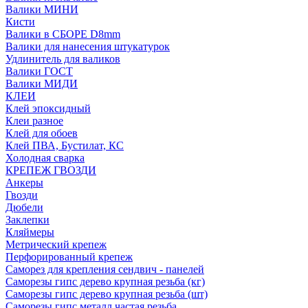
Валики МИНИ
Кисти
Валики в СБОРЕ D8mm
Валики для нанесения штукатурок
Удлинитель для валиков
Валики ГОСТ
Валики МИДИ
КЛЕИ
Клей эпоксидный
Клеи разное
Клей для обоев
Клей ПВА, Бустилат, КС
Холодная сварка
КРЕПЕЖ ГВОЗДИ
Анкеры
Гвозди
Дюбели
Заклепки
Кляймеры
Метрический крепеж
Перфорированный крепеж
Саморез для крепления сендвич - панелей
Саморезы гипс дерево крупная резьба (кг)
Саморезы гипс дерево крупная резьба (шт)
Саморезы гипс металл частая резьба