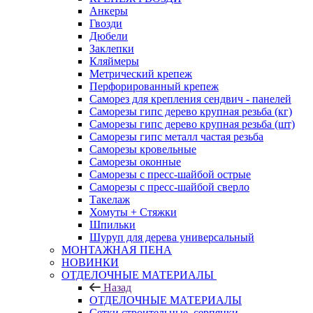
Анкеры
Гвозди
Дюбели
Заклепки
Кляймеры
Метрический крепеж
Перфорированный крепеж
Саморез для крепления сендвич - панелей
Саморезы гипс дерево крупная резьба (кг)
Саморезы гипс дерево крупная резьба (шт)
Саморезы гипс металл частая резьба
Саморезы кровельные
Саморезы оконные
Саморезы с пресс-шайбой острые
Саморезы с пресс-шайбой сверло
Такелаж
Хомуты + Стяжки
Шпильки
Шуруп для дерева универсальный
МОНТАЖНАЯ ПЕНА
НОВИНКИ
ОТДЕЛОЧНЫЕ МАТЕРИАЛЫ
Назад
ОТДЕЛОЧНЫЕ МАТЕРИАЛЫ
Сетки строительные, серпянки