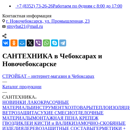
+7 (8352) 73-26-26
Работаем по будням с 8:00 до 17:00
Контактная информация
г. Новочебоксарск, ул. Промышленная, 23
stroybat21@mail.ru
САНТЕХНИКА в Чебоксарах и
Новочебоксарске
СТРОЙБАТ – интернет-магазин в Чебоксарах
—
Каталог продукции
—
САНТЕХНИКА
НОВИНКИ
ЛАКОКРАСОЧНЫЕ
МАТЕРИАЛЫ
ИНСТРУМЕНТ
ХОЗТОВАРЫ
ТЕПЛОИЗОЛЯЦ
ВЕТРОЗАЩИТА
СУХИЕ СМЕСИ
ОТДЕЛОЧНЫЕ
МАТЕРИАЛЫ
МОНТАЖНАЯ ПЕНА
КРЕПЕЖ
ГВОЗДИ
КЛЕИ
КИСТИ и ВАЛИКИ
ЗАМОЧНО-СКОБЯНЫЕ
ИЗДЕЛИЯ
ДЕРЕВОЗАЩИТНЫЕ СОСТАВЫ
ГЕРМЕТИКИ +