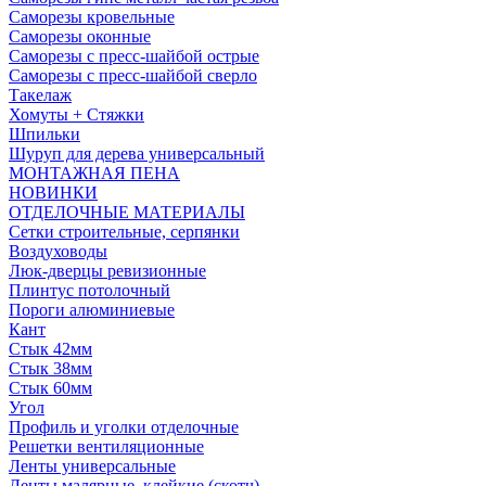
Саморезы кровельные
Саморезы оконные
Саморезы с пресс-шайбой острые
Саморезы с пресс-шайбой сверло
Такелаж
Хомуты + Стяжки
Шпильки
Шуруп для дерева универсальный
МОНТАЖНАЯ ПЕНА
НОВИНКИ
ОТДЕЛОЧНЫЕ МАТЕРИАЛЫ
Сетки строительные, серпянки
Воздуховоды
Люк-дверцы ревизионные
Плинтус потолочный
Пороги алюминиевые
Кант
Стык 42мм
Стык 38мм
Стык 60мм
Угол
Профиль и уголки отделочные
Решетки вентиляционные
Ленты универсальные
Ленты малярные, клейкие (скотч)