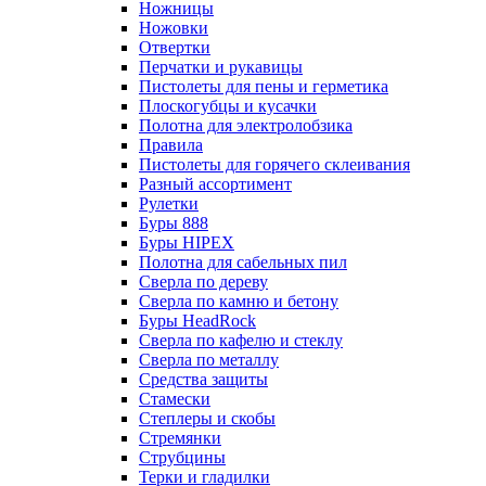
Ножницы
Ножовки
Отвертки
Перчатки и рукавицы
Пистолеты для пены и герметика
Плоскогубцы и кусачки
Полотна для электролобзика
Правила
Пистолеты для горячего склеивания
Разный ассортимент
Рулетки
Буры 888
Буры HIPEX
Полотна для сабельных пил
Сверла по дереву
Сверла по камню и бетону
Буры HeadRock
Сверла по кафелю и стеклу
Сверла по металлу
Средства защиты
Стамески
Степлеры и скобы
Стремянки
Струбцины
Терки и гладилки