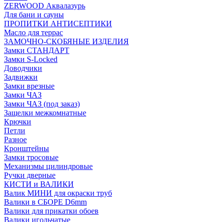
ZERWOOD Аквалазурь
Для бани и сауны
ПРОПИТКИ АНТИСЕПТИКИ
Масло для террас
ЗАМОЧНО-СКОБЯНЫЕ ИЗДЕЛИЯ
Замки СТАНДАРТ
Замки S-Locked
Доводчики
Задвижки
Замки врезные
Замки ЧАЗ
Замки ЧАЗ (под заказ)
Защелки межкомнатные
Крючки
Петли
Разное
Кронштейны
Замки тросовые
Механизмы цилиндровые
Ручки дверные
КИСТИ и ВАЛИКИ
Валик МИНИ для окраски труб
Валики в СБОРЕ D6mm
Валики для прикатки обоев
Валики игольчатые