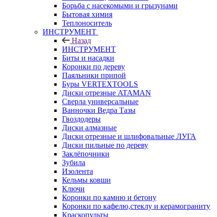
Борьба с насекомыми и грызунами
Бытовая химия
Теплоноситель
ИНСТРУМЕНТ
Назад
ИНСТРУМЕНТ
Биты и насадки
Коронки по дереву
Паяльники припой
Буры VERTEXTOOLS
Диски отрезные ATAMAN
Сверла универсальные
Ванночки Ведра Тазы
Гвоздодеры
Диски алмазные
Диски отрезные и шлифовальные ЛУГА
Диски пильные по дереву
Заклёпочники
Зубила
Изолента
Кельмы ковши
Ключи
Коронки по камню и бетону
Коронки по кафелю,стеклу и керамограниту
Краскопульты