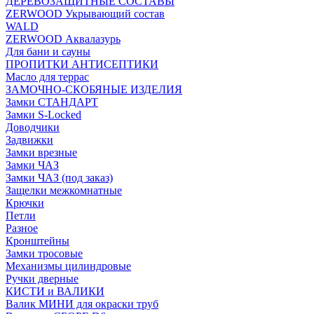
ДЕРЕВОЗАЩИТНЫЕ СОСТАВЫ
ZERWOOD Укрывающий состав
WALD
ZERWOOD Аквалазурь
Для бани и сауны
ПРОПИТКИ АНТИСЕПТИКИ
Масло для террас
ЗАМОЧНО-СКОБЯНЫЕ ИЗДЕЛИЯ
Замки СТАНДАРТ
Замки S-Locked
Доводчики
Задвижки
Замки врезные
Замки ЧАЗ
Замки ЧАЗ (под заказ)
Защелки межкомнатные
Крючки
Петли
Разное
Кронштейны
Замки тросовые
Механизмы цилиндровые
Ручки дверные
КИСТИ и ВАЛИКИ
Валик МИНИ для окраски труб