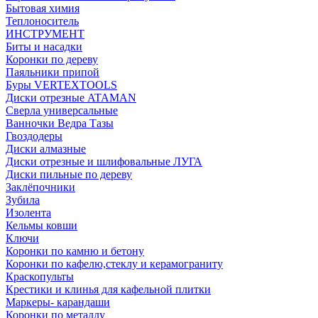
Бытовая химия
Теплоноситель
ИНСТРУМЕНТ
Биты и насадки
Коронки по дереву
Паяльники припой
Буры VERTEXTOOLS
Диски отрезные ATAMAN
Сверла универсальные
Ванночки Ведра Тазы
Гвоздодеры
Диски алмазные
Диски отрезные и шлифовальные ЛУГА
Диски пильные по дереву
Заклёпочники
Зубила
Изолента
Кельмы ковши
Ключи
Коронки по камню и бетону
Коронки по кафелю,стеклу и керамограниту
Краскопульты
Крестики и клинья для кафельной плитки
Маркеры- карандаши
Коронки по металлу