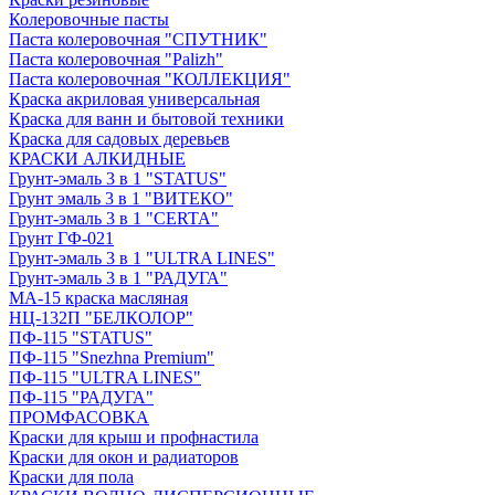
Колеровочные пасты
Паста колеровочная "СПУТНИК"
Паста колеровочная "Palizh"
Паста колеровочная "КОЛЛЕКЦИЯ"
Краска акриловая универсальная
Краска для ванн и бытовой техники
Краска для садовых деревьев
КРАСКИ АЛКИДНЫЕ
Грунт-эмаль 3 в 1 "STATUS"
Грунт эмаль 3 в 1 "ВИТЕКО"
Грунт-эмаль 3 в 1 "CERTA"
Грунт ГФ-021
Грунт-эмаль 3 в 1 "ULTRA LINES"
Грунт-эмаль 3 в 1 "РАДУГА"
МА-15 краска масляная
НЦ-132П "БЕЛКОЛОР"
ПФ-115 "STATUS"
ПФ-115 "Snezhna Premium"
ПФ-115 "ULTRA LINES"
ПФ-115 "РАДУГА"
ПРОМФАСОВКА
Краски для крыш и профнастила
Краски для окон и радиаторов
Краски для пола