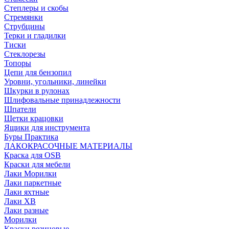
Степлеры и скобы
Стремянки
Струбцины
Терки и гладилки
Тиски
Стеклорезы
Топоры
Цепи для бензопил
Уровни, угольники, линейки
Шкурки в рулонах
Шлифовальные принадлежности
Шпатели
Щетки крацовки
Ящики для инструмента
Буры Практика
ЛАКОКРАСОЧНЫЕ МАТЕРИАЛЫ
Краска для OSB
Краски для мебели
Лаки Морилки
Лаки паркетные
Лаки яхтные
Лаки ХВ
Лаки разные
Морилки
Краски резиновые