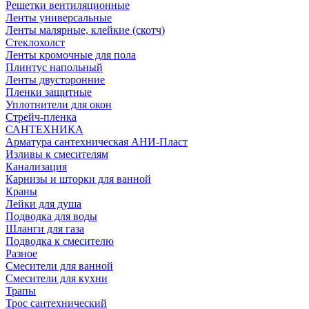
Решетки вентиляционные
Ленты универсальные
Ленты малярные, клейкие (скотч)
Стеклохолст
Ленты кромочные для пола
Плинтус напольный
Ленты двусторонние
Пленки защитные
Уплотнители для окон
Стрейч-пленка
САНТЕХНИКА
Арматура сантехническая АНИ-Пласт
Изливы к смесителям
Канализация
Карнизы и шторки для ванной
Краны
Лейки для душа
Подводка для воды
Шланги для газа
Подводка к смесителю
Разное
Смесители для ванной
Смесители для кухни
Трапы
Трос сантехнический