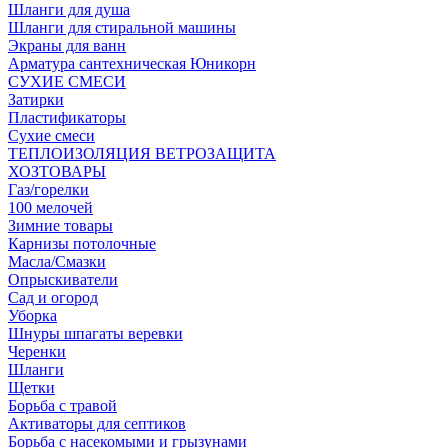
Шланги для душа
Шланги для стиральной машины
Экраны для ванн
Арматура сантехническая Юникорн
СУХИЕ СМЕСИ
Затирки
Пластификаторы
Сухие смеси
ТЕПЛОИЗОЛЯЦИЯ ВЕТРОЗАЩИТА
ХОЗТОВАРЫ
Газ/горелки
100 мелочей
Зимние товары
Карнизы потолочные
Масла/Смазки
Опрыскиватели
Сад и огород
Уборка
Шнуры шпагаты веревки
Черенки
Шланги
Щетки
Борьба с травой
Активаторы для септиков
Борьба с насекомыми и грызунами