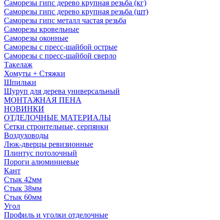
Саморезы гипс дерево крупная резьба (кг)
Саморезы гипс дерево крупная резьба (шт)
Саморезы гипс металл частая резьба
Саморезы кровельные
Саморезы оконные
Саморезы с пресс-шайбой острые
Саморезы с пресс-шайбой сверло
Такелаж
Хомуты + Стяжки
Шпильки
Шуруп для дерева универсальный
МОНТАЖНАЯ ПЕНА
НОВИНКИ
ОТДЕЛОЧНЫЕ МАТЕРИАЛЫ
Сетки строительные, серпянки
Воздуховоды
Люк-дверцы ревизионные
Плинтус потолочный
Пороги алюминиевые
Кант
Стык 42мм
Стык 38мм
Стык 60мм
Угол
Профиль и уголки отделочные