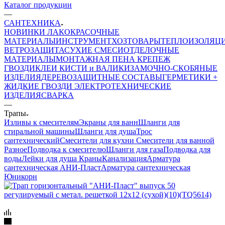
Каталог продукции
—
САНТЕХНИКА
НОВИНКИ
ЛАКОКРАСОЧНЫЕ
МАТЕРИАЛЫ
ИНСТРУМЕНТ
ХОЗТОВАРЫ
ТЕПЛОИЗОЛЯЦ
ВЕТРОЗАЩИТА
СУХИЕ СМЕСИ
ОТДЕЛОЧНЫЕ
МАТЕРИАЛЫ
МОНТАЖНАЯ ПЕНА
КРЕПЕЖ
ГВОЗДИ
КЛЕИ
КИСТИ и ВАЛИКИ
ЗАМОЧНО-СКОБЯНЫЕ
ИЗДЕЛИЯ
ДЕРЕВОЗАЩИТНЫЕ СОСТАВЫ
ГЕРМЕТИКИ +
ЖИДКИЕ ГВОЗДИ
ЭЛЕКТРОТЕХНИЧЕСКИЕ
ИЗДЕЛИЯ
СВАРКА
—
Трапы
Изливы к смесителям
Экраны для ванн
Шланги для
стиральной машины
Шланги для душа
Трос
сантехнический
Смесители для кухни
Смесители для ванной
Разное
Подводка к смесителю
Шланги для газа
Подводка для
воды
Лейки для душа
Краны
Канализация
Арматура
сантехническая АНИ-Пласт
Арматура сантехническая
Юникорн