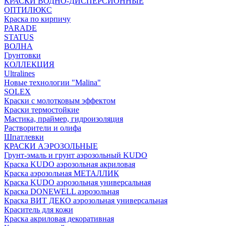
КРАСКИ ВОДНО-ДИСПЕРСИОННЫЕ
ОПТИЛЮКС
Краска по кирпичу
PARADE
STATUS
ВОЛНА
Грунтовки
КОЛЛЕКЦИЯ
Ultralines
Новые технологии "Malina"
SOLEX
Краски с молотковым эффектом
Краски термостойкие
Мастика, праймер, гидроизоляция
Растворители и олифа
Шпатлевки
КРАСКИ АЭРОЗОЛЬНЫЕ
Грунт-эмаль и грунт аэрозольный KUDO
Краска KUDO аэрозольная акриловая
Краска аэрозольная МЕТАЛЛИК
Краска KUDO аэрозольная универсальная
Краска DONEWELL аэрозольная
Краска ВИТ ДЕКО аэрозольная универсальная
Краситель для кожи
Краска акриловая декоративная