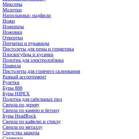
Миксеры
Молотки
Напильники- надфили
Ножи
Ножницы
Ножовки
Отвертки
Перчатки и рукавицы
Пистолеты для пены и герметика
Плоскогубцы и кусачки
Полотна для электролобзика
Правила
Пистолеты для горячего склеивания
Разный ассортимент
Рулетки
Буры 888
Буры HIPEX
Полотна для сабельных пил
Сверла по дереву
Сверла по камню и бетону
Буры HeadRock
Сверла по кафелю и стеклу
Сверла по металлу
Средства защиты
Стамески