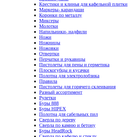
Крестики и клинья для кафельной плитки
Маркеры- карандаши
Коронки по металлу
Миксеры
Молотки
Напильники- надфили
Ножи
Ножницы
Ножовки
Отвертки
Перчатки и рукавицы
Пистолеты для пены и герметика
Плоскогубцы и кусачки
Полотна для электролобзика
Правила
Пистолеты для горячего склеивания
Разный ассортимент
Рулетки
Буры 888
Буры HIPEX
Полотна для сабельных пил
Сверла по дереву
Сверла по камню и бетону
Буры HeadRock
Сверла по кафелю и стеклу