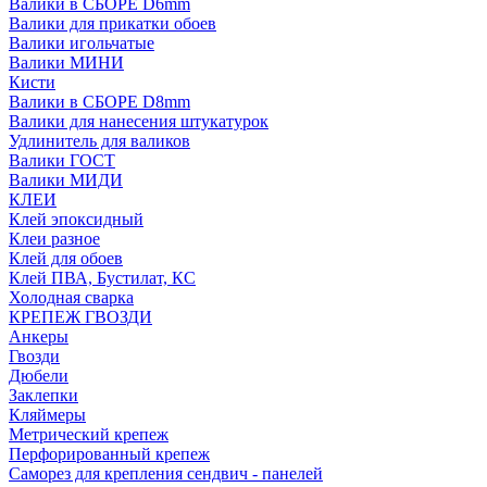
Валики в СБОРЕ D6mm
Валики для прикатки обоев
Валики игольчатые
Валики МИНИ
Кисти
Валики в СБОРЕ D8mm
Валики для нанесения штукатурок
Удлинитель для валиков
Валики ГОСТ
Валики МИДИ
КЛЕИ
Клей эпоксидный
Клеи разное
Клей для обоев
Клей ПВА, Бустилат, КС
Холодная сварка
КРЕПЕЖ ГВОЗДИ
Анкеры
Гвозди
Дюбели
Заклепки
Кляймеры
Метрический крепеж
Перфорированный крепеж
Саморез для крепления сендвич - панелей