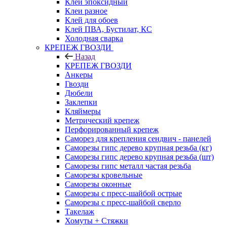
Клей эпоксидный
Клеи разное
Клей для обоев
Клей ПВА, Бустилат, КС
Холодная сварка
КРЕПЕЖ ГВОЗДИ
Назад
КРЕПЕЖ ГВОЗДИ
Анкеры
Гвозди
Дюбели
Заклепки
Кляймеры
Метрический крепеж
Перфорированный крепеж
Саморез для крепления сендвич - панелей
Саморезы гипс дерево крупная резьба (кг)
Саморезы гипс дерево крупная резьба (шт)
Саморезы гипс металл частая резьба
Саморезы кровельные
Саморезы оконные
Саморезы с пресс-шайбой острые
Саморезы с пресс-шайбой сверло
Такелаж
Хомуты + Стяжки