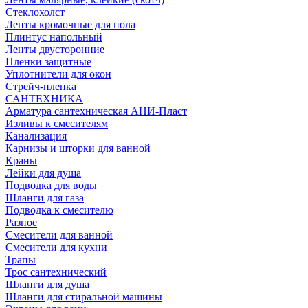
Стеклохолст
Ленты кромочные для пола
Плинтус напольный
Ленты двусторонние
Пленки защитные
Уплотнители для окон
Стрейч-пленка
САНТЕХНИКА
Арматура сантехническая АНИ-Пласт
Изливы к смесителям
Канализация
Карнизы и шторки для ванной
Краны
Лейки для душа
Подводка для воды
Шланги для газа
Подводка к смесителю
Разное
Смесители для ванной
Смесители для кухни
Трапы
Трос сантехнический
Шланги для душа
Шланги для стиральной машины