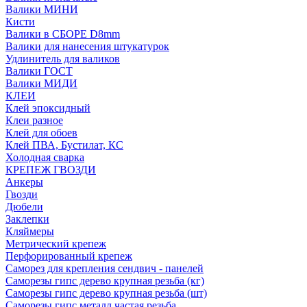
Валики МИНИ
Кисти
Валики в СБОРЕ D8mm
Валики для нанесения штукатурок
Удлинитель для валиков
Валики ГОСТ
Валики МИДИ
КЛЕИ
Клей эпоксидный
Клеи разное
Клей для обоев
Клей ПВА, Бустилат, КС
Холодная сварка
КРЕПЕЖ ГВОЗДИ
Анкеры
Гвозди
Дюбели
Заклепки
Кляймеры
Метрический крепеж
Перфорированный крепеж
Саморез для крепления сендвич - панелей
Саморезы гипс дерево крупная резьба (кг)
Саморезы гипс дерево крупная резьба (шт)
Саморезы гипс металл частая резьба