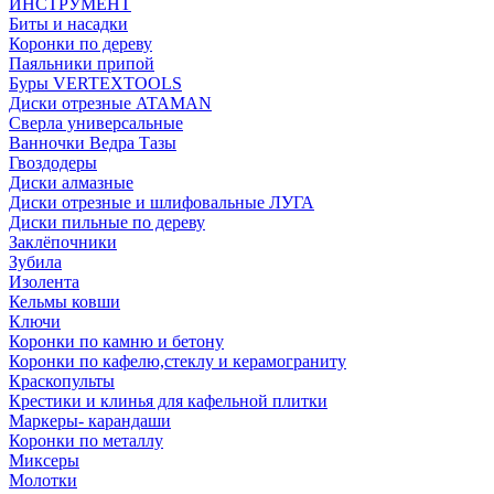
ИНСТРУМЕНТ
Биты и насадки
Коронки по дереву
Паяльники припой
Буры VERTEXTOOLS
Диски отрезные ATAMAN
Сверла универсальные
Ванночки Ведра Тазы
Гвоздодеры
Диски алмазные
Диски отрезные и шлифовальные ЛУГА
Диски пильные по дереву
Заклёпочники
Зубила
Изолента
Кельмы ковши
Ключи
Коронки по камню и бетону
Коронки по кафелю,стеклу и керамограниту
Краскопульты
Крестики и клинья для кафельной плитки
Маркеры- карандаши
Коронки по металлу
Миксеры
Молотки