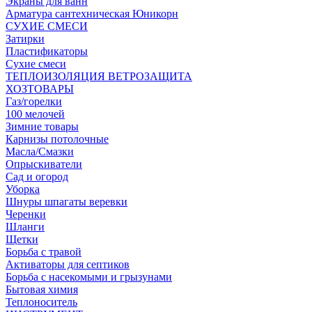
Экраны для ванн
Арматура сантехническая Юникорн
СУХИЕ СМЕСИ
Затирки
Пластификаторы
Сухие смеси
ТЕПЛОИЗОЛЯЦИЯ ВЕТРОЗАЩИТА
ХОЗТОВАРЫ
Газ/горелки
100 мелочей
Зимние товары
Карнизы потолочные
Масла/Смазки
Опрыскиватели
Сад и огород
Уборка
Шнуры шпагаты веревки
Черенки
Шланги
Щетки
Борьба с травой
Активаторы для септиков
Борьба с насекомыми и грызунами
Бытовая химия
Теплоноситель