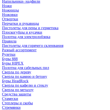
Напильники- надфили
Ножи
Ножницы
Ножовки
Отвертки
Перчатки и рукавицы
Пистолеты для пены и герметика
Плоскогубцы и кусачки
Полотна для электролобзика
Правила
Пистолеты для горячего склеивания
Разный ассортимент
Рулетки
Буры 888
Буры HIPEX
Полотна для сабельных пил
Сверла по дереву
Сверла по камню и бетону
Буры HeadRock
Сверла по кафелю и стеклу
Сверла по металлу
Средства защиты
Стамески
Степлеры и скобы
Стремянки