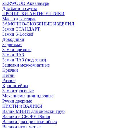
ZERWOOD Аквалазурь
Для бани и сауны
ПРОПИТКИ АНТИСЕПТИКИ
Масло для террас
ЗАМОЧНО-СКОБЯНЫЕ ИЗДЕЛИЯ
Замки СТАНДАРТ
Замки S-Locked
Доводчики
Задвижки
Замки врезные
Замки ЧАЗ
Замки ЧАЗ (под заказ)
Защелки межкомнатные
Крючки
Петли
Разное
Кронштейны
Замки тросовые
Механизмы цилиндровые
Ручки дверные
КИСТИ и ВАЛИКИ
Валик МИНИ для окраски труб
Валики в СБОРЕ D6mm
Валики для прикатки обоев
Валики игольчатые