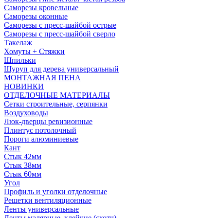
Саморезы кровельные
Саморезы оконные
Саморезы с пресс-шайбой острые
Саморезы с пресс-шайбой сверло
Такелаж
Хомуты + Стяжки
Шпильки
Шуруп для дерева универсальный
МОНТАЖНАЯ ПЕНА
НОВИНКИ
ОТДЕЛОЧНЫЕ МАТЕРИАЛЫ
Сетки строительные, серпянки
Воздуховоды
Люк-дверцы ревизионные
Плинтус потолочный
Пороги алюминиевые
Кант
Стык 42мм
Стык 38мм
Стык 60мм
Угол
Профиль и уголки отделочные
Решетки вентиляционные
Ленты универсальные
Ленты малярные, клейкие (скотч)