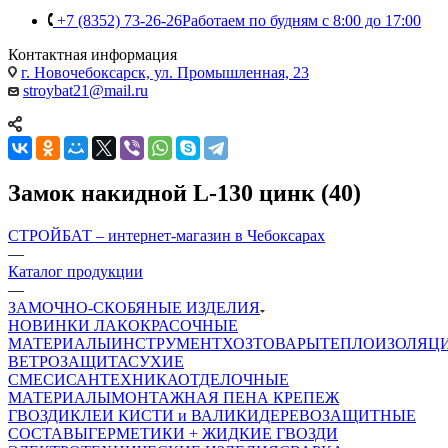
+7 (8352) 73-26-26
Работаем по будням с 8:00 до 17:00
Контактная информация
г. Новочебоксарск, ул. Промышленная, 23
stroybat21@mail.ru
Замок накидной L-130 цинк (40)
СТРОЙБАТ – интернет-магазин в Чебоксарах
—
Каталог продукции
—
ЗАМОЧНО-СКОБЯНЫЕ ИЗДЕЛИЯ
НОВИНКИ
ЛАКОКРАСОЧНЫЕ
МАТЕРИАЛЫ
ИНСТРУМЕНТ
ХОЗТОВАРЫ
ТЕПЛОИЗОЛЯЦ
ВЕТРОЗАЩИТА
СУХИЕ
СМЕСИ
САНТЕХНИКА
ОТДЕЛОЧНЫЕ
МАТЕРИАЛЫ
МОНТАЖНАЯ ПЕНА
КРЕПЕЖ
ГВОЗДИ
КЛЕИ
КИСТИ и ВАЛИКИ
ДЕРЕВОЗАЩИТНЫЕ
СОСТАВЫ
ГЕРМЕТИКИ + ЖИДКИЕ ГВОЗДИ