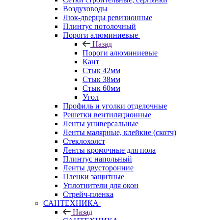
Воздуховоды
Люк-дверцы ревизионные
Плинтус потолочный
Пороги алюминиевые
Назад
Пороги алюминиевые
Кант
Стык 42мм
Стык 38мм
Стык 60мм
Угол
Профиль и уголки отделочные
Решетки вентиляционные
Ленты универсальные
Ленты малярные, клейкие (скотч)
Стеклохолст
Ленты кромочные для пола
Плинтус напольный
Ленты двусторонние
Пленки защитные
Уплотнители для окон
Стрейч-пленка
САНТЕХНИКА
Назад