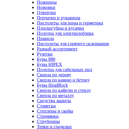
Ножницы
Ножовки
Отвертки
Перчатки и рукавицы
Пистолеты для пены и герметика
Плоскогубцы и кусачки
Полотна для электролобзика
Правила
Пистолеты для горячего склеивания
Разный ассортимент
Рулетки
Буры 888
Буры HIPEX
Полотна для сабельных пил
Сверла по дереву
Сверла по камню и бетону
Буры HeadRock
Сверла по кафелю и стеклу
Сверла по металлу
Средства защиты
Стамески
Степлеры и скобы
Стремянки
Струбцины
Терки и гладилки