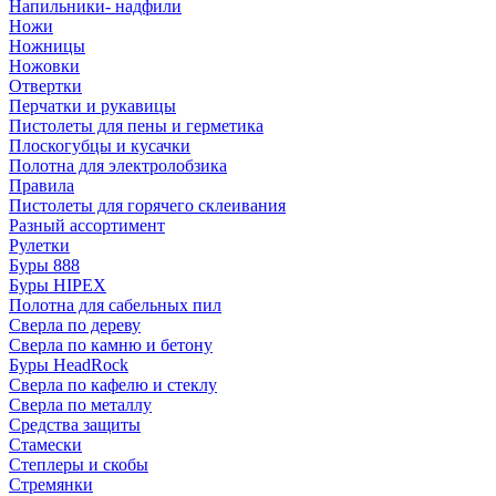
Напильники- надфили
Ножи
Ножницы
Ножовки
Отвертки
Перчатки и рукавицы
Пистолеты для пены и герметика
Плоскогубцы и кусачки
Полотна для электролобзика
Правила
Пистолеты для горячего склеивания
Разный ассортимент
Рулетки
Буры 888
Буры HIPEX
Полотна для сабельных пил
Сверла по дереву
Сверла по камню и бетону
Буры HeadRock
Сверла по кафелю и стеклу
Сверла по металлу
Средства защиты
Стамески
Степлеры и скобы
Стремянки