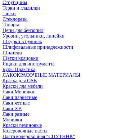
Струбцины
Терки и гладилки
Тиски
Стеклорезы
Топоры
Цепи для бензопил
Уровни, угольники, линейки
Шкурки в рулонах
Шлифовальные принадлежности
Шпатели
Щетки крацовки
Ящики для инструмента
Буры Практика
ЛАКОКРАСОЧНЫЕ МАТЕРИАЛЫ
Краска для OSB
Краски для мебели
Лаки Морилки
Лаки паркетные
Лаки яхтные
Лаки ХВ
Лаки разные
Морилки
Краски резиновые
Колеровочные пасты
Паста колеровочная "СПУТНИК"