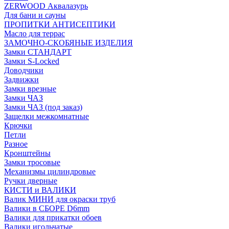
ZERWOOD Аквалазурь
Для бани и сауны
ПРОПИТКИ АНТИСЕПТИКИ
Масло для террас
ЗАМОЧНО-СКОБЯНЫЕ ИЗДЕЛИЯ
Замки СТАНДАРТ
Замки S-Locked
Доводчики
Задвижки
Замки врезные
Замки ЧАЗ
Замки ЧАЗ (под заказ)
Защелки межкомнатные
Крючки
Петли
Разное
Кронштейны
Замки тросовые
Механизмы цилиндровые
Ручки дверные
КИСТИ и ВАЛИКИ
Валик МИНИ для окраски труб
Валики в СБОРЕ D6mm
Валики для прикатки обоев
Валики игольчатые