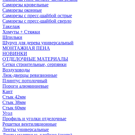
Саморезы кровельные
Саморезы оконные
Саморезы с пресс-шайбой острые
Саморезы с пресс-шайбой сверло
Такелаж
Хомуты + Стяжки
Шпильки
Шуруп для дерева универсальный
МОНТАЖНАЯ ПЕНА
НОВИНКИ
ОТДЕЛОЧНЫЕ МАТЕРИАЛЫ
Сетки строительные, серпянки
Воздуховоды
Люк-дверцы ревизионные
Плинтус потолочный
Пороги алюминиевые
Кант
Стык 42мм
Стык 38мм
Стык 60мм
Угол
Профиль и уголки отделочные
Решетки вентиляционные
Ленты универсальные
Ленты малярные, клейкие (скотч)