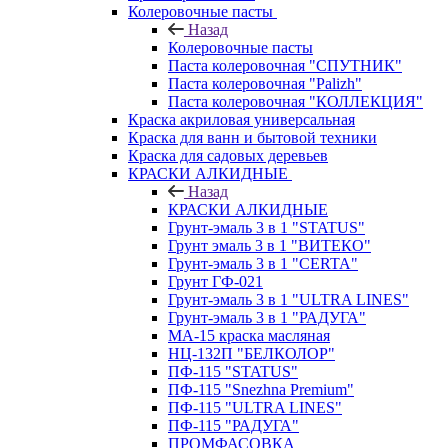
Колеровочные пасты
Назад
Колеровочные пасты
Паста колеровочная "СПУТНИК"
Паста колеровочная "Palizh"
Паста колеровочная "КОЛЛЕКЦИЯ"
Краска акриловая универсальная
Краска для ванн и бытовой техники
Краска для садовых деревьев
КРАСКИ АЛКИДНЫЕ
Назад
КРАСКИ АЛКИДНЫЕ
Грунт-эмаль 3 в 1 "STATUS"
Грунт эмаль 3 в 1 "ВИТЕКО"
Грунт-эмаль 3 в 1 "CERTA"
Грунт ГФ-021
Грунт-эмаль 3 в 1 "ULTRA LINES"
Грунт-эмаль 3 в 1 "РАДУГА"
МА-15 краска масляная
НЦ-132П "БЕЛКОЛОР"
ПФ-115 "STATUS"
ПФ-115 "Snezhna Premium"
ПФ-115 "ULTRA LINES"
ПФ-115 "РАДУГА"
ПРОМФАСОВКА