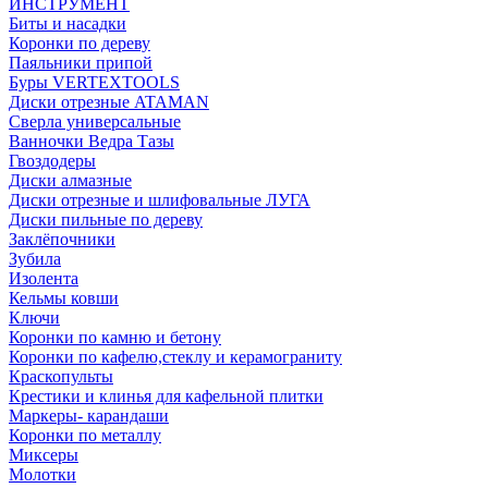
ИНСТРУМЕНТ
Биты и насадки
Коронки по дереву
Паяльники припой
Буры VERTEXTOOLS
Диски отрезные ATAMAN
Сверла универсальные
Ванночки Ведра Тазы
Гвоздодеры
Диски алмазные
Диски отрезные и шлифовальные ЛУГА
Диски пильные по дереву
Заклёпочники
Зубила
Изолента
Кельмы ковши
Ключи
Коронки по камню и бетону
Коронки по кафелю,стеклу и керамограниту
Краскопульты
Крестики и клинья для кафельной плитки
Маркеры- карандаши
Коронки по металлу
Миксеры
Молотки