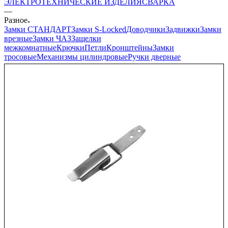
ЭЛЕКТРОТЕХНИЧЕСКИЕ ИЗДЕЛИЯ
СВАРКА
—
Разное
Замки СТАНДАРТ
Замки S-Locked
Доводчики
Задвижки
Замки
врезные
Замки ЧАЗ
Защелки
межкомнатные
Крючки
Петли
Кронштейны
Замки
тросовые
Механизмы цилиндровые
Ручки дверные