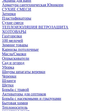
Экраны для ванн
Арматура сантехническая Юникорн
СУХИЕ СМЕСИ
Затирки
Пластификаторы
Сухие смеси
ТЕПЛОИЗОЛЯЦИЯ ВЕТРОЗАЩИТА
ХОЗТОВАРЫ
Газ/горелки
100 мелочей
Зимние товары
Карнизы потолочные
Масла/Смазки
Опрыскиватели
Сад и огород
Уборка
Шнуры шпагаты веревки
Черенки
Шланги
Щетки
Борьба с травой
Активаторы для септиков
Борьба с насекомыми и грызунами
Бытовая химия
Теплоноситель