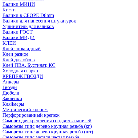
Валики МИНИ
Кисти
Валики в СБОРЕ D8mm
Валики для нанесения штукатурок
Удлинитель для валиков
Валики ГОСТ
Валики МИДИ
КЛЕИ
Клей эпоксидный
Клеи разное
Клей для обоев
Клей ПВА, Бустилат, КС
Холодная сварка
КРЕПЕЖ ГВОЗДИ
Анкеры
Гвозди
Дюбели
Заклепки
Кляймеры
Метрический крепеж
Перфорированный крепеж
Саморез для крепления сендвич - панелей
Саморезы гипс дерево крупная резьба (кг)
Саморезы гипс дерево крупная резьба (шт)
Саморезы гипс металл частая резьба