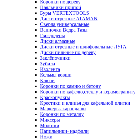
Коронки по дереву
Паяльники припой
Буры VERTEXTOOLS
Диски отрезные ATAMAN
Сверла универсальные
Ванночки Ведра Тазы
Гвоздодеры
Диски алмазные
Диски отрезные и шлифовальные ЛУГА
Диски пильные по дереву
Заклёпочники
Зубила
Изолента
Кельмы ковши
Ключи
Коронки по камню и бетону
Коронки по кафелю,стеклу и керамограниту
Краскопульты
Крестики и клинья для кафельной плитки
Маркеры- карандаши
Коронки по металлу
Миксеры
Молотки
Напильники- надфили
Ножи