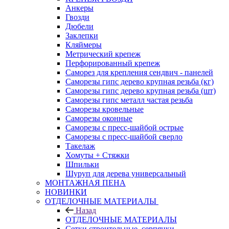
Анкеры
Гвозди
Дюбели
Заклепки
Кляймеры
Метрический крепеж
Перфорированный крепеж
Саморез для крепления сендвич - панелей
Саморезы гипс дерево крупная резьба (кг)
Саморезы гипс дерево крупная резьба (шт)
Саморезы гипс металл частая резьба
Саморезы кровельные
Саморезы оконные
Саморезы с пресс-шайбой острые
Саморезы с пресс-шайбой сверло
Такелаж
Хомуты + Стяжки
Шпильки
Шуруп для дерева универсальный
МОНТАЖНАЯ ПЕНА
НОВИНКИ
ОТДЕЛОЧНЫЕ МАТЕРИАЛЫ
Назад
ОТДЕЛОЧНЫЕ МАТЕРИАЛЫ
Сетки строительные, серпянки