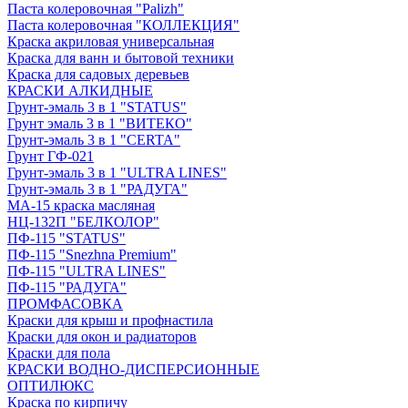
Паста колеровочная "Palizh"
Паста колеровочная "КОЛЛЕКЦИЯ"
Краска акриловая универсальная
Краска для ванн и бытовой техники
Краска для садовых деревьев
КРАСКИ АЛКИДНЫЕ
Грунт-эмаль 3 в 1 "STATUS"
Грунт эмаль 3 в 1 "ВИТЕКО"
Грунт-эмаль 3 в 1 "CERTA"
Грунт ГФ-021
Грунт-эмаль 3 в 1 "ULTRA LINES"
Грунт-эмаль 3 в 1 "РАДУГА"
МА-15 краска масляная
НЦ-132П "БЕЛКОЛОР"
ПФ-115 "STATUS"
ПФ-115 "Snezhna Premium"
ПФ-115 "ULTRA LINES"
ПФ-115 "РАДУГА"
ПРОМФАСОВКА
Краски для крыш и профнастила
Краски для окон и радиаторов
Краски для пола
КРАСКИ ВОДНО-ДИСПЕРСИОННЫЕ
ОПТИЛЮКС
Краска по кирпичу