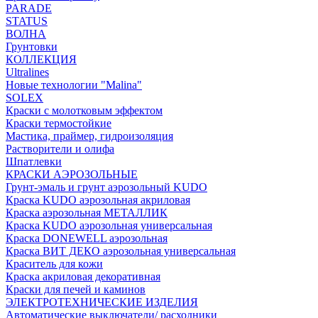
PARADE
STATUS
ВОЛНА
Грунтовки
КОЛЛЕКЦИЯ
Ultralines
Новые технологии "Malina"
SOLEX
Краски с молотковым эффектом
Краски термостойкие
Мастика, праймер, гидроизоляция
Растворители и олифа
Шпатлевки
КРАСКИ АЭРОЗОЛЬНЫЕ
Грунт-эмаль и грунт аэрозольный KUDO
Краска KUDO аэрозольная акриловая
Краска аэрозольная МЕТАЛЛИК
Краска KUDO аэрозольная универсальная
Краска DONEWELL аэрозольная
Краска ВИТ ДЕКО аэрозольная универсальная
Краситель для кожи
Краска акриловая декоративная
Краски для печей и каминов
ЭЛЕКТРОТЕХНИЧЕСКИЕ ИЗДЕЛИЯ
Автоматические выключатели/ расходники