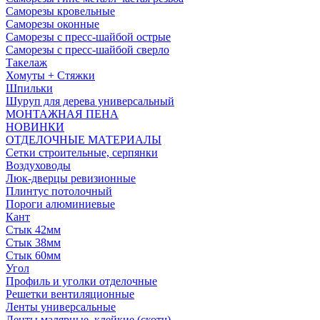
Саморезы кровельные
Саморезы оконные
Саморезы с пресс-шайбой острые
Саморезы с пресс-шайбой сверло
Такелаж
Хомуты + Стяжки
Шпильки
Шуруп для дерева универсальный
МОНТАЖНАЯ ПЕНА
НОВИНКИ
ОТДЕЛОЧНЫЕ МАТЕРИАЛЫ
Сетки строительные, серпянки
Воздуховоды
Люк-дверцы ревизионные
Плинтус потолочный
Пороги алюминиевые
Кант
Стык 42мм
Стык 38мм
Стык 60мм
Угол
Профиль и уголки отделочные
Решетки вентиляционные
Ленты универсальные
Ленты малярные, клейкие (скотч)