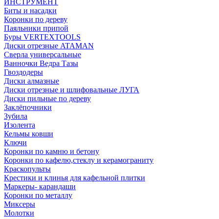
ИНСТРУМЕНТ
Биты и насадки
Коронки по дереву
Паяльники припой
Буры VERTEXTOOLS
Диски отрезные ATAMAN
Сверла универсальные
Ванночки Ведра Тазы
Гвоздодеры
Диски алмазные
Диски отрезные и шлифовальные ЛУГА
Диски пильные по дереву
Заклёпочники
Зубила
Изолента
Кельмы ковши
Ключи
Коронки по камню и бетону
Коронки по кафелю,стеклу и керамограниту
Краскопульты
Крестики и клинья для кафельной плитки
Маркеры- карандаши
Коронки по металлу
Миксеры
Молотки