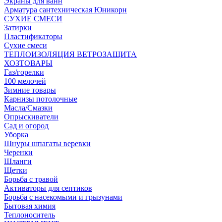
Экраны для ванн
Арматура сантехническая Юникорн
СУХИЕ СМЕСИ
Затирки
Пластификаторы
Сухие смеси
ТЕПЛОИЗОЛЯЦИЯ ВЕТРОЗАЩИТА
ХОЗТОВАРЫ
Газ/горелки
100 мелочей
Зимние товары
Карнизы потолочные
Масла/Смазки
Опрыскиватели
Сад и огород
Уборка
Шнуры шпагаты веревки
Черенки
Шланги
Щетки
Борьба с травой
Активаторы для септиков
Борьба с насекомыми и грызунами
Бытовая химия
Теплоноситель