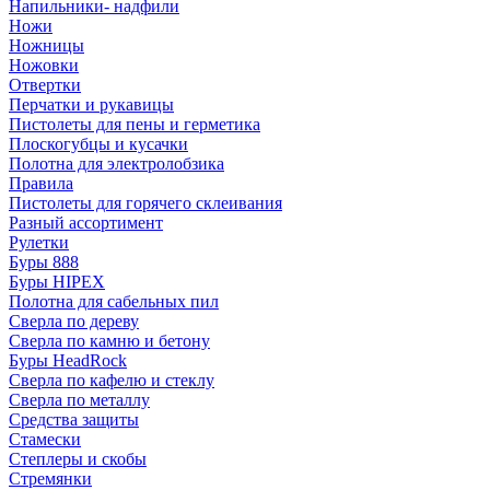
Напильники- надфили
Ножи
Ножницы
Ножовки
Отвертки
Перчатки и рукавицы
Пистолеты для пены и герметика
Плоскогубцы и кусачки
Полотна для электролобзика
Правила
Пистолеты для горячего склеивания
Разный ассортимент
Рулетки
Буры 888
Буры HIPEX
Полотна для сабельных пил
Сверла по дереву
Сверла по камню и бетону
Буры HeadRock
Сверла по кафелю и стеклу
Сверла по металлу
Средства защиты
Стамески
Степлеры и скобы
Стремянки