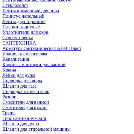
Стеклохолст
Ленты кромочные для пола
Плинтус напольный
Ленты двусторонние
Пленки защитные
Уплотнители для окон
Стрейч-пленка
САНТЕХНИКА
Арматура сантехническая АНИ-Пласт
Изливы к смесителям
Канализация
Карнизы и шторки для ванной
Краны
Лейки для душа
Подводка для воды
Шланги для газа
Подводка к смесителю
Разное
Смесители для ванной
Смесители для кухни
Трапы
Трос сантехнический
Шланги для душа
Шланги для стиральной машины