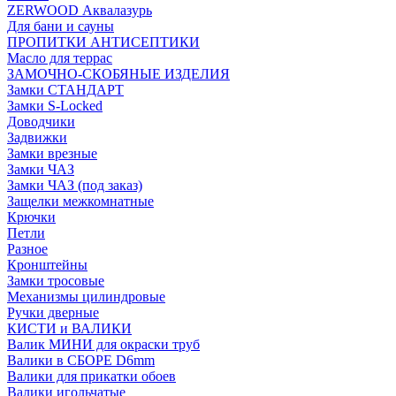
ZERWOOD Аквалазурь
Для бани и сауны
ПРОПИТКИ АНТИСЕПТИКИ
Масло для террас
ЗАМОЧНО-СКОБЯНЫЕ ИЗДЕЛИЯ
Замки СТАНДАРТ
Замки S-Locked
Доводчики
Задвижки
Замки врезные
Замки ЧАЗ
Замки ЧАЗ (под заказ)
Защелки межкомнатные
Крючки
Петли
Разное
Кронштейны
Замки тросовые
Механизмы цилиндровые
Ручки дверные
КИСТИ и ВАЛИКИ
Валик МИНИ для окраски труб
Валики в СБОРЕ D6mm
Валики для прикатки обоев
Валики игольчатые