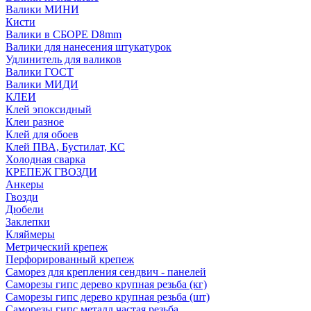
Валики МИНИ
Кисти
Валики в СБОРЕ D8mm
Валики для нанесения штукатурок
Удлинитель для валиков
Валики ГОСТ
Валики МИДИ
КЛЕИ
Клей эпоксидный
Клеи разное
Клей для обоев
Клей ПВА, Бустилат, КС
Холодная сварка
КРЕПЕЖ ГВОЗДИ
Анкеры
Гвозди
Дюбели
Заклепки
Кляймеры
Метрический крепеж
Перфорированный крепеж
Саморез для крепления сендвич - панелей
Саморезы гипс дерево крупная резьба (кг)
Саморезы гипс дерево крупная резьба (шт)
Саморезы гипс металл частая резьба