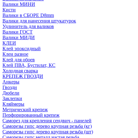
Валики МИНИ
Кисти
Валики в СБОРЕ D8mm
Валики для нанесения штукатурок
Удлинитель для валиков
Валики ГОСТ
Валики МИДИ
КЛЕИ
Клей эпоксидный
Клеи разное
Клей для обоев
Клей ПВА, Бустилат, КС
Холодная сварка
КРЕПЕЖ ГВОЗДИ
Анкеры
Гвозди
Дюбели
Заклепки
Кляймеры
Метрический крепеж
Перфорированный крепеж
Саморез для крепления сендвич - панелей
Саморезы гипс дерево крупная резьба (кг)
Саморезы гипс дерево крупная резьба (шт)
Саморезы гипс металл частая резьба