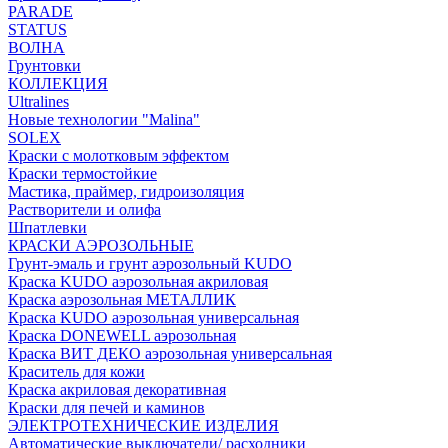
PARADE
STATUS
ВОЛНА
Грунтовки
КОЛЛЕКЦИЯ
Ultralines
Новые технологии "Malina"
SOLEX
Краски с молотковым эффектом
Краски термостойкие
Мастика, праймер, гидроизоляция
Растворители и олифа
Шпатлевки
КРАСКИ АЭРОЗОЛЬНЫЕ
Грунт-эмаль и грунт аэрозольный KUDO
Краска KUDO аэрозольная акриловая
Краска аэрозольная МЕТАЛЛИК
Краска KUDO аэрозольная универсальная
Краска DONEWELL аэрозольная
Краска ВИТ ДЕКО аэрозольная универсальная
Краситель для кожи
Краска акриловая декоративная
Краски для печей и каминов
ЭЛЕКТРОТЕХНИЧЕСКИЕ ИЗДЕЛИЯ
Автоматические выключатели/ расходники