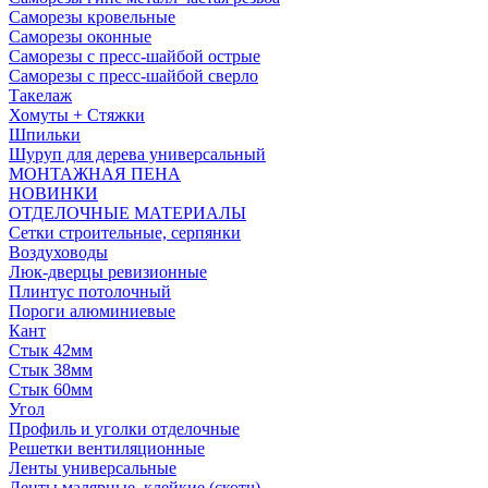
Саморезы кровельные
Саморезы оконные
Саморезы с пресс-шайбой острые
Саморезы с пресс-шайбой сверло
Такелаж
Хомуты + Стяжки
Шпильки
Шуруп для дерева универсальный
МОНТАЖНАЯ ПЕНА
НОВИНКИ
ОТДЕЛОЧНЫЕ МАТЕРИАЛЫ
Сетки строительные, серпянки
Воздуховоды
Люк-дверцы ревизионные
Плинтус потолочный
Пороги алюминиевые
Кант
Стык 42мм
Стык 38мм
Стык 60мм
Угол
Профиль и уголки отделочные
Решетки вентиляционные
Ленты универсальные
Ленты малярные, клейкие (скотч)