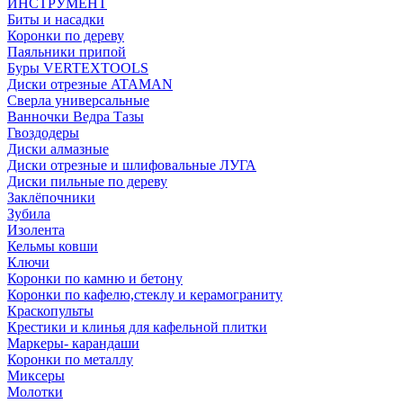
ИНСТРУМЕНТ
Биты и насадки
Коронки по дереву
Паяльники припой
Буры VERTEXTOOLS
Диски отрезные ATAMAN
Сверла универсальные
Ванночки Ведра Тазы
Гвоздодеры
Диски алмазные
Диски отрезные и шлифовальные ЛУГА
Диски пильные по дереву
Заклёпочники
Зубила
Изолента
Кельмы ковши
Ключи
Коронки по камню и бетону
Коронки по кафелю,стеклу и керамограниту
Краскопульты
Крестики и клинья для кафельной плитки
Маркеры- карандаши
Коронки по металлу
Миксеры
Молотки