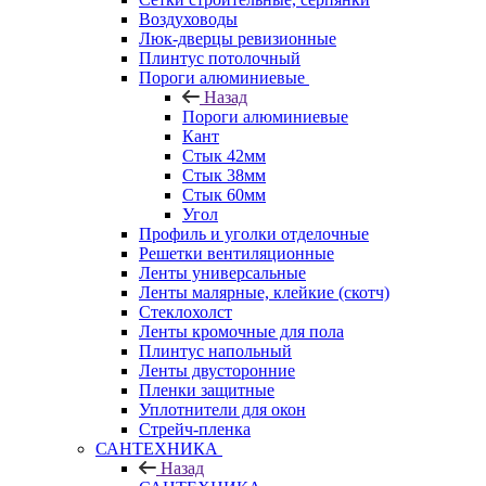
Воздуховоды
Люк-дверцы ревизионные
Плинтус потолочный
Пороги алюминиевые
Назад
Пороги алюминиевые
Кант
Стык 42мм
Стык 38мм
Стык 60мм
Угол
Профиль и уголки отделочные
Решетки вентиляционные
Ленты универсальные
Ленты малярные, клейкие (скотч)
Стеклохолст
Ленты кромочные для пола
Плинтус напольный
Ленты двусторонние
Пленки защитные
Уплотнители для окон
Стрейч-пленка
САНТЕХНИКА
Назад