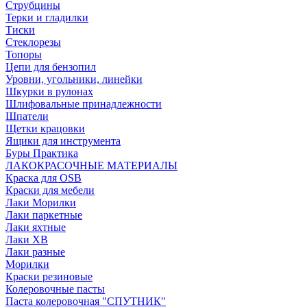
Струбцины
Терки и гладилки
Тиски
Стеклорезы
Топоры
Цепи для бензопил
Уровни, угольники, линейки
Шкурки в рулонах
Шлифовальные принадлежности
Шпатели
Щетки крацовки
Ящики для инструмента
Буры Практика
ЛАКОКРАСОЧНЫЕ МАТЕРИАЛЫ
Краска для OSB
Краски для мебели
Лаки Морилки
Лаки паркетные
Лаки яхтные
Лаки ХВ
Лаки разные
Морилки
Краски резиновые
Колеровочные пасты
Паста колеровочная "СПУТНИК"