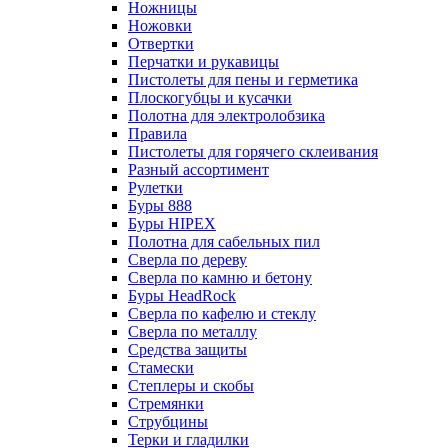
Ножницы
Ножовки
Отвертки
Перчатки и рукавицы
Пистолеты для пены и герметика
Плоскогубцы и кусачки
Полотна для электролобзика
Правила
Пистолеты для горячего склеивания
Разный ассортимент
Рулетки
Буры 888
Буры HIPEX
Полотна для сабельных пил
Сверла по дереву
Сверла по камню и бетону
Буры HeadRock
Сверла по кафелю и стеклу
Сверла по металлу
Средства защиты
Стамески
Степлеры и скобы
Стремянки
Струбцины
Терки и гладилки