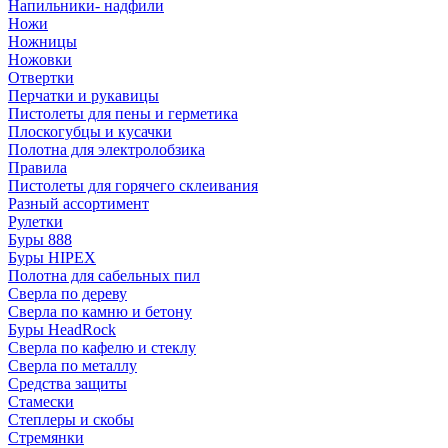
Напильники- надфили
Ножи
Ножницы
Ножовки
Отвертки
Перчатки и рукавицы
Пистолеты для пены и герметика
Плоскогубцы и кусачки
Полотна для электролобзика
Правила
Пистолеты для горячего склеивания
Разный ассортимент
Рулетки
Буры 888
Буры HIPEX
Полотна для сабельных пил
Сверла по дереву
Сверла по камню и бетону
Буры HeadRock
Сверла по кафелю и стеклу
Сверла по металлу
Средства защиты
Стамески
Степлеры и скобы
Стремянки