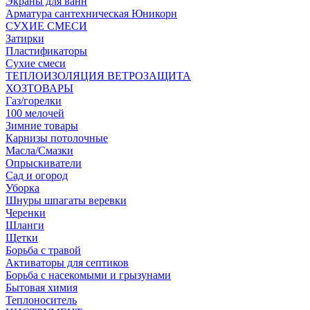
Экраны для ванн
Арматура сантехническая Юникорн
СУХИЕ СМЕСИ
Затирки
Пластификаторы
Сухие смеси
ТЕПЛОИЗОЛЯЦИЯ ВЕТРОЗАЩИТА
ХОЗТОВАРЫ
Газ/горелки
100 мелочей
Зимние товары
Карнизы потолочные
Масла/Смазки
Опрыскиватели
Сад и огород
Уборка
Шнуры шпагаты веревки
Черенки
Шланги
Щетки
Борьба с травой
Активаторы для септиков
Борьба с насекомыми и грызунами
Бытовая химия
Теплоноситель