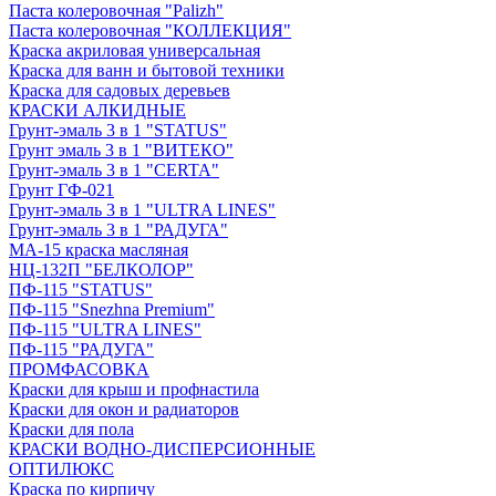
Паста колеровочная "Palizh"
Паста колеровочная "КОЛЛЕКЦИЯ"
Краска акриловая универсальная
Краска для ванн и бытовой техники
Краска для садовых деревьев
КРАСКИ АЛКИДНЫЕ
Грунт-эмаль 3 в 1 "STATUS"
Грунт эмаль 3 в 1 "ВИТЕКО"
Грунт-эмаль 3 в 1 "CERTA"
Грунт ГФ-021
Грунт-эмаль 3 в 1 "ULTRA LINES"
Грунт-эмаль 3 в 1 "РАДУГА"
МА-15 краска масляная
НЦ-132П "БЕЛКОЛОР"
ПФ-115 "STATUS"
ПФ-115 "Snezhna Premium"
ПФ-115 "ULTRA LINES"
ПФ-115 "РАДУГА"
ПРОМФАСОВКА
Краски для крыш и профнастила
Краски для окон и радиаторов
Краски для пола
КРАСКИ ВОДНО-ДИСПЕРСИОННЫЕ
ОПТИЛЮКС
Краска по кирпичу