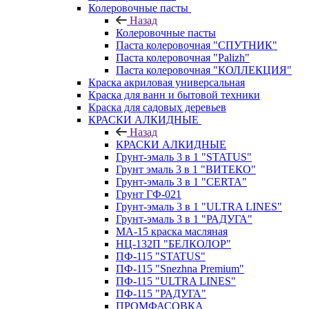
Колеровочные пасты
Назад
Колеровочные пасты
Паста колеровочная "СПУТНИК"
Паста колеровочная "Palizh"
Паста колеровочная "КОЛЛЕКЦИЯ"
Краска акриловая универсальная
Краска для ванн и бытовой техники
Краска для садовых деревьев
КРАСКИ АЛКИДНЫЕ
Назад
КРАСКИ АЛКИДНЫЕ
Грунт-эмаль 3 в 1 "STATUS"
Грунт эмаль 3 в 1 "ВИТЕКО"
Грунт-эмаль 3 в 1 "CERTA"
Грунт ГФ-021
Грунт-эмаль 3 в 1 "ULTRA LINES"
Грунт-эмаль 3 в 1 "РАДУГА"
МА-15 краска масляная
НЦ-132П "БЕЛКОЛОР"
ПФ-115 "STATUS"
ПФ-115 "Snezhna Premium"
ПФ-115 "ULTRA LINES"
ПФ-115 "РАДУГА"
ПРОМФАСОВКА