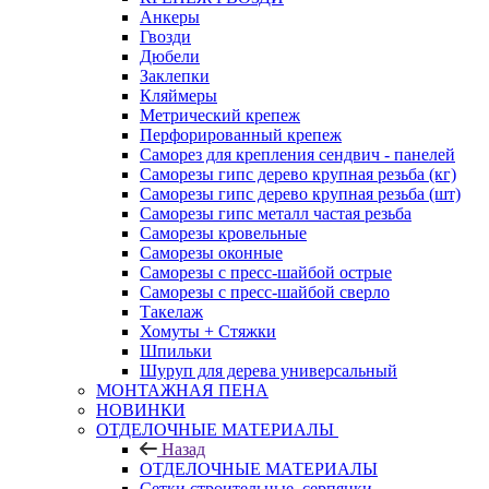
Анкеры
Гвозди
Дюбели
Заклепки
Кляймеры
Метрический крепеж
Перфорированный крепеж
Саморез для крепления сендвич - панелей
Саморезы гипс дерево крупная резьба (кг)
Саморезы гипс дерево крупная резьба (шт)
Саморезы гипс металл частая резьба
Саморезы кровельные
Саморезы оконные
Саморезы с пресс-шайбой острые
Саморезы с пресс-шайбой сверло
Такелаж
Хомуты + Стяжки
Шпильки
Шуруп для дерева универсальный
МОНТАЖНАЯ ПЕНА
НОВИНКИ
ОТДЕЛОЧНЫЕ МАТЕРИАЛЫ
Назад
ОТДЕЛОЧНЫЕ МАТЕРИАЛЫ
Сетки строительные, серпянки