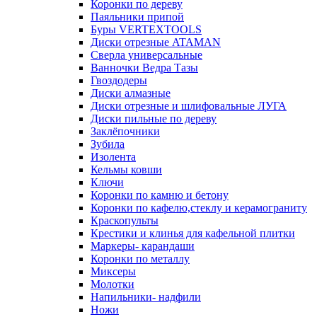
Коронки по дереву
Паяльники припой
Буры VERTEXTOOLS
Диски отрезные ATAMAN
Сверла универсальные
Ванночки Ведра Тазы
Гвоздодеры
Диски алмазные
Диски отрезные и шлифовальные ЛУГА
Диски пильные по дереву
Заклёпочники
Зубила
Изолента
Кельмы ковши
Ключи
Коронки по камню и бетону
Коронки по кафелю,стеклу и керамограниту
Краскопульты
Крестики и клинья для кафельной плитки
Маркеры- карандаши
Коронки по металлу
Миксеры
Молотки
Напильники- надфили
Ножи