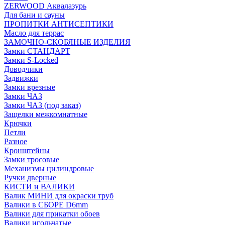
ZERWOOD Аквалазурь
Для бани и сауны
ПРОПИТКИ АНТИСЕПТИКИ
Масло для террас
ЗАМОЧНО-СКОБЯНЫЕ ИЗДЕЛИЯ
Замки СТАНДАРТ
Замки S-Locked
Доводчики
Задвижки
Замки врезные
Замки ЧАЗ
Замки ЧАЗ (под заказ)
Защелки межкомнатные
Крючки
Петли
Разное
Кронштейны
Замки тросовые
Механизмы цилиндровые
Ручки дверные
КИСТИ и ВАЛИКИ
Валик МИНИ для окраски труб
Валики в СБОРЕ D6mm
Валики для прикатки обоев
Валики игольчатые