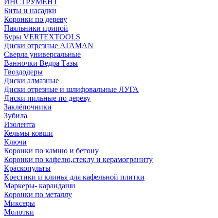
ИНСТРУМЕНТ
Биты и насадки
Коронки по дереву
Паяльники припой
Буры VERTEXTOOLS
Диски отрезные ATAMAN
Сверла универсальные
Ванночки Ведра Тазы
Гвоздодеры
Диски алмазные
Диски отрезные и шлифовальные ЛУГА
Диски пильные по дереву
Заклёпочники
Зубила
Изолента
Кельмы ковши
Ключи
Коронки по камню и бетону
Коронки по кафелю,стеклу и керамограниту
Краскопульты
Крестики и клинья для кафельной плитки
Маркеры- карандаши
Коронки по металлу
Миксеры
Молотки