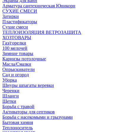
Экраны для ванн
Арматура сантехническая Юникорн
СУХИЕ СМЕСИ
Затирки
Пластификаторы
Сухие смеси
ТЕПЛОИЗОЛЯЦИЯ ВЕТРОЗАЩИТА
ХОЗТОВАРЫ
Газ/горелки
100 мелочей
Зимние товары
Карнизы потолочные
Масла/Смазки
Опрыскиватели
Сад и огород
Уборка
Шнуры шпагаты веревки
Черенки
Шланги
Щетки
Борьба с травой
Активаторы для септиков
Борьба с насекомыми и грызунами
Бытовая химия
Теплоноситель