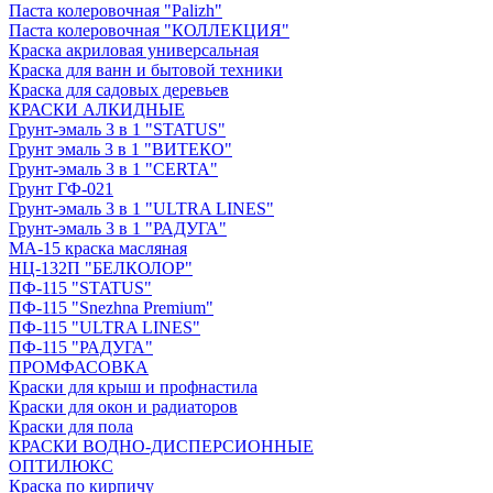
Паста колеровочная "Palizh"
Паста колеровочная "КОЛЛЕКЦИЯ"
Краска акриловая универсальная
Краска для ванн и бытовой техники
Краска для садовых деревьев
КРАСКИ АЛКИДНЫЕ
Грунт-эмаль 3 в 1 "STATUS"
Грунт эмаль 3 в 1 "ВИТЕКО"
Грунт-эмаль 3 в 1 "CERTA"
Грунт ГФ-021
Грунт-эмаль 3 в 1 "ULTRA LINES"
Грунт-эмаль 3 в 1 "РАДУГА"
МА-15 краска масляная
НЦ-132П "БЕЛКОЛОР"
ПФ-115 "STATUS"
ПФ-115 "Snezhna Premium"
ПФ-115 "ULTRA LINES"
ПФ-115 "РАДУГА"
ПРОМФАСОВКА
Краски для крыш и профнастила
Краски для окон и радиаторов
Краски для пола
КРАСКИ ВОДНО-ДИСПЕРСИОННЫЕ
ОПТИЛЮКС
Краска по кирпичу