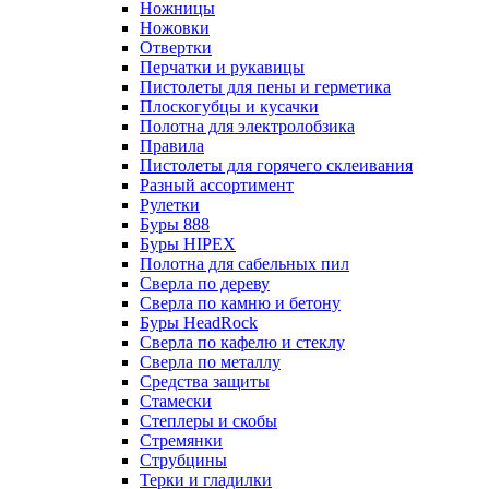
Ножницы
Ножовки
Отвертки
Перчатки и рукавицы
Пистолеты для пены и герметика
Плоскогубцы и кусачки
Полотна для электролобзика
Правила
Пистолеты для горячего склеивания
Разный ассортимент
Рулетки
Буры 888
Буры HIPEX
Полотна для сабельных пил
Сверла по дереву
Сверла по камню и бетону
Буры HeadRock
Сверла по кафелю и стеклу
Сверла по металлу
Средства защиты
Стамески
Степлеры и скобы
Стремянки
Струбцины
Терки и гладилки