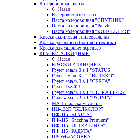
Колеровочные пасты
Назад
Колеровочные пасты
Паста колеровочная "СПУТНИК"
Паста колеровочная "Palizh"
Паста колеровочная "КОЛЛЕКЦИЯ"
Краска акриловая универсальная
Краска для ванн и бытовой техники
Краска для садовых деревьев
КРАСКИ АЛКИДНЫЕ
Назад
КРАСКИ АЛКИДНЫЕ
Грунт-эмаль 3 в 1 "STATUS"
Грунт эмаль 3 в 1 "ВИТЕКО"
Грунт-эмаль 3 в 1 "CERTA"
Грунт ГФ-021
Грунт-эмаль 3 в 1 "ULTRA LINES"
Грунт-эмаль 3 в 1 "РАДУГА"
МА-15 краска масляная
НЦ-132П "БЕЛКОЛОР"
ПФ-115 "STATUS"
ПФ-115 "Snezhna Premium"
ПФ-115 "ULTRA LINES"
ПФ-115 "РАДУГА"
ПРОМФАСОВКА