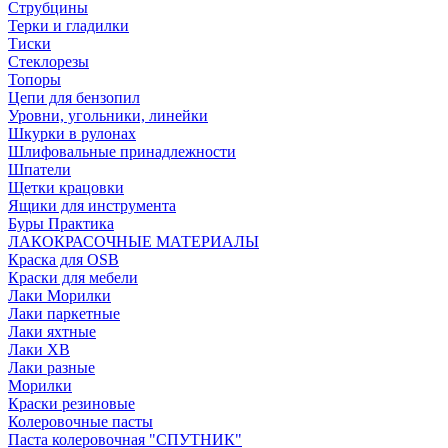
Струбцины
Терки и гладилки
Тиски
Стеклорезы
Топоры
Цепи для бензопил
Уровни, угольники, линейки
Шкурки в рулонах
Шлифовальные принадлежности
Шпатели
Щетки крацовки
Ящики для инструмента
Буры Практика
ЛАКОКРАСОЧНЫЕ МАТЕРИАЛЫ
Краска для OSB
Краски для мебели
Лаки Морилки
Лаки паркетные
Лаки яхтные
Лаки ХВ
Лаки разные
Морилки
Краски резиновые
Колеровочные пасты
Паста колеровочная "СПУТНИК"