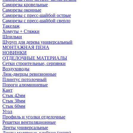
Саморезы кровельные
Саморезы оконные
Саморезы с пресс-шайбой острые
Саморезы с пресс-шайбой сверло
Такелаж
Хомуты + Стяжки
Шпильки
Шуруп для дерева универсальный
МОНТАЖНАЯ ПЕНА
НОВИНКИ
ОТДЕЛОЧНЫЕ МАТЕРИАЛЫ
Сетки строительные, серпянки
Воздуховоды
Люк-дверцы ревизионные
Плинтус потолочный
Пороги алюминиевые
Кант
Стык 42мм
Стык 38мм
Стык 60мм
Угол
Профиль и уголки отделочные
Решетки вентиляционные
Ленты универсальные
Ленты малярные, клейкие (скотч)