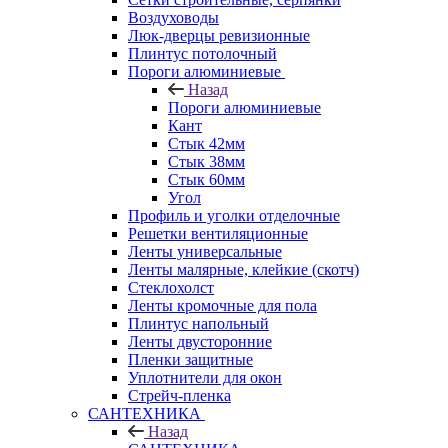
Воздуховоды
Люк-дверцы ревизионные
Плинтус потолочный
Пороги алюминиевые
Назад
Пороги алюминиевые
Кант
Стык 42мм
Стык 38мм
Стык 60мм
Угол
Профиль и уголки отделочные
Решетки вентиляционные
Ленты универсальные
Ленты малярные, клейкие (скотч)
Стеклохолст
Ленты кромочные для пола
Плинтус напольный
Ленты двусторонние
Пленки защитные
Уплотнители для окон
Стрейч-пленка
САНТЕХНИКА
Назад