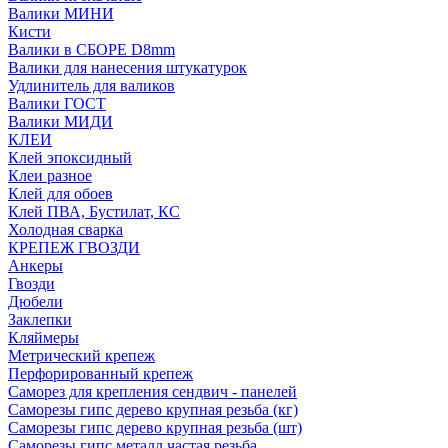
Валики МИНИ
Кисти
Валики в СБОРЕ D8mm
Валики для нанесения штукатурок
Удлинитель для валиков
Валики ГОСТ
Валики МИДИ
КЛЕИ
Клей эпоксидный
Клеи разное
Клей для обоев
Клей ПВА, Бустилат, КС
Холодная сварка
КРЕПЕЖ ГВОЗДИ
Анкеры
Гвозди
Дюбели
Заклепки
Кляймеры
Метрический крепеж
Перфорированный крепеж
Саморез для крепления сендвич - панелей
Саморезы гипс дерево крупная резьба (кг)
Саморезы гипс дерево крупная резьба (шт)
Саморезы гипс металл частая резьба