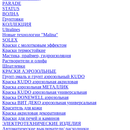
PARADE
STATUS
ВОЛНА
Грунтовки
КОЛЛЕКЦИЯ
Ultralines
Новые технологии "Malina"
SOLEX
Краски с молотковым эффектом
Краски термостойкие
Мастика, праймер, гидроизоляция
Растворители и олифа
Шпатлевки
КРАСКИ АЭРОЗОЛЬНЫЕ
Грунт-эмаль и грунт аэрозольный KUDO
Краска KUDO аэрозольная акриловая
Краска аэрозольная МЕТАЛЛИК
Краска KUDO аэрозольная универсальная
Краска DONEWELL аэрозольная
Краска ВИТ ДЕКО аэрозольная универсальная
Краситель для кожи
Краска акриловая декоративная
Краски для печей и каминов
ЭЛЕКТРОТЕХНИЧЕСКИЕ ИЗДЕЛИЯ
Автоматические выключатели/ расходники