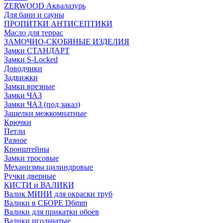
ZERWOOD Аквалазурь
Для бани и сауны
ПРОПИТКИ АНТИСЕПТИКИ
Масло для террас
ЗАМОЧНО-СКОБЯНЫЕ ИЗДЕЛИЯ
Замки СТАНДАРТ
Замки S-Locked
Доводчики
Задвижки
Замки врезные
Замки ЧАЗ
Замки ЧАЗ (под заказ)
Защелки межкомнатные
Крючки
Петли
Разное
Кронштейны
Замки тросовые
Механизмы цилиндровые
Ручки дверные
КИСТИ и ВАЛИКИ
Валик МИНИ для окраски труб
Валики в СБОРЕ D6mm
Валики для прикатки обоев
Валики игольчатые