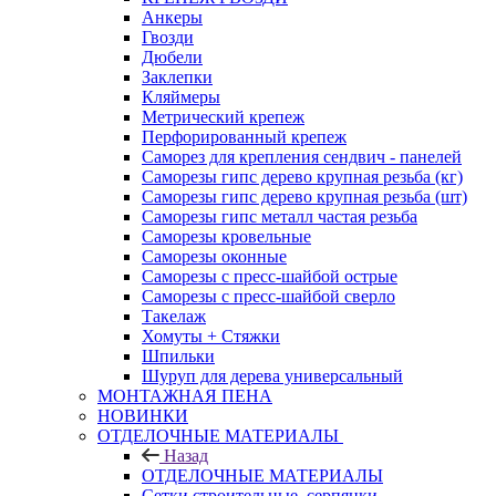
Анкеры
Гвозди
Дюбели
Заклепки
Кляймеры
Метрический крепеж
Перфорированный крепеж
Саморез для крепления сендвич - панелей
Саморезы гипс дерево крупная резьба (кг)
Саморезы гипс дерево крупная резьба (шт)
Саморезы гипс металл частая резьба
Саморезы кровельные
Саморезы оконные
Саморезы с пресс-шайбой острые
Саморезы с пресс-шайбой сверло
Такелаж
Хомуты + Стяжки
Шпильки
Шуруп для дерева универсальный
МОНТАЖНАЯ ПЕНА
НОВИНКИ
ОТДЕЛОЧНЫЕ МАТЕРИАЛЫ
Назад
ОТДЕЛОЧНЫЕ МАТЕРИАЛЫ
Сетки строительные, серпянки