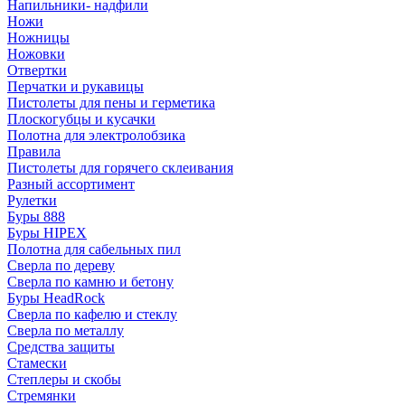
Напильники- надфили
Ножи
Ножницы
Ножовки
Отвертки
Перчатки и рукавицы
Пистолеты для пены и герметика
Плоскогубцы и кусачки
Полотна для электролобзика
Правила
Пистолеты для горячего склеивания
Разный ассортимент
Рулетки
Буры 888
Буры HIPEX
Полотна для сабельных пил
Сверла по дереву
Сверла по камню и бетону
Буры HeadRock
Сверла по кафелю и стеклу
Сверла по металлу
Средства защиты
Стамески
Степлеры и скобы
Стремянки