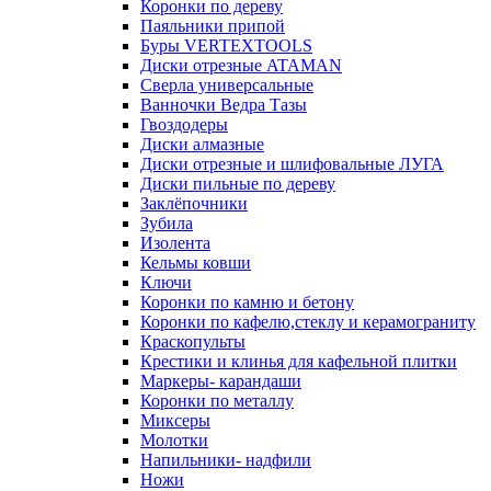
Коронки по дереву
Паяльники припой
Буры VERTEXTOOLS
Диски отрезные ATAMAN
Сверла универсальные
Ванночки Ведра Тазы
Гвоздодеры
Диски алмазные
Диски отрезные и шлифовальные ЛУГА
Диски пильные по дереву
Заклёпочники
Зубила
Изолента
Кельмы ковши
Ключи
Коронки по камню и бетону
Коронки по кафелю,стеклу и керамограниту
Краскопульты
Крестики и клинья для кафельной плитки
Маркеры- карандаши
Коронки по металлу
Миксеры
Молотки
Напильники- надфили
Ножи