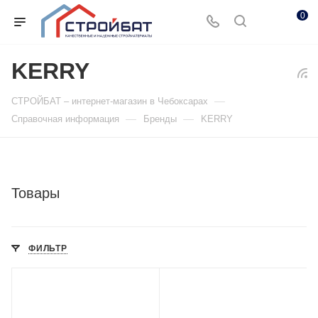
0
KERRY
—
СТРОЙБАТ – интернет-магазин в Чебоксарах
—
—
Справочная информация
Бренды
KERRY
Товары
ФИЛЬТР