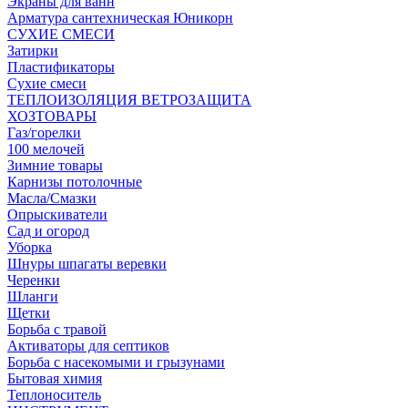
Экраны для ванн
Арматура сантехническая Юникорн
СУХИЕ СМЕСИ
Затирки
Пластификаторы
Сухие смеси
ТЕПЛОИЗОЛЯЦИЯ ВЕТРОЗАЩИТА
ХОЗТОВАРЫ
Газ/горелки
100 мелочей
Зимние товары
Карнизы потолочные
Масла/Смазки
Опрыскиватели
Сад и огород
Уборка
Шнуры шпагаты веревки
Черенки
Шланги
Щетки
Борьба с травой
Активаторы для септиков
Борьба с насекомыми и грызунами
Бытовая химия
Теплоноситель