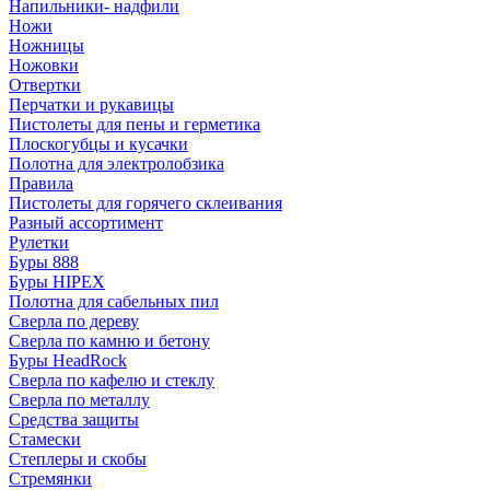
Напильники- надфили
Ножи
Ножницы
Ножовки
Отвертки
Перчатки и рукавицы
Пистолеты для пены и герметика
Плоскогубцы и кусачки
Полотна для электролобзика
Правила
Пистолеты для горячего склеивания
Разный ассортимент
Рулетки
Буры 888
Буры HIPEX
Полотна для сабельных пил
Сверла по дереву
Сверла по камню и бетону
Буры HeadRock
Сверла по кафелю и стеклу
Сверла по металлу
Средства защиты
Стамески
Степлеры и скобы
Стремянки