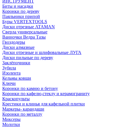
ИНСТРУМЕНТ
Биты и насадки
Коронки по дереву
Паяльники припой
Буры VERTEXTOOLS
Диски отрезные ATAMAN
Сверла универсальные
Ванночки Ведра Тазы
Гвоздодеры
Диски алмазные
Диски отрезные и шлифовальные ЛУГА
Диски пильные по дереву
Заклёпочники
Зубила
Изолента
Кельмы ковши
Ключи
Коронки по камню и бетону
Коронки по кафелю,стеклу и керамограниту
Краскопульты
Крестики и клинья для кафельной плитки
Маркеры- карандаши
Коронки по металлу
Миксеры
Молотки