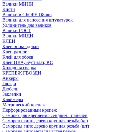
Валики МИНИ
Кисти
Валики в СБОРЕ D8mm
Валики для нанесения штукатурок
Удлинитель для валиков
Валики ГОСТ
Валики МИДИ
КЛЕИ
Клей эпоксидный
Клеи разное
Клей для обоев
Клей ПВА, Бустилат, КС
Холодная сварка
КРЕПЕЖ ГВОЗДИ
Анкеры
Гвозди
Дюбели
Заклепки
Кляймеры
Метрический крепеж
Перфорированный крепеж
Саморез для крепления сендвич - панелей
Саморезы гипс дерево крупная резьба (кг)
Саморезы гипс дерево крупная резьба (шт)
Саморезы гипс металл частая резьба