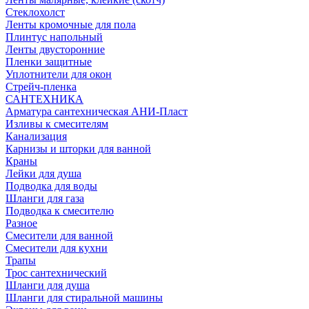
Стеклохолст
Ленты кромочные для пола
Плинтус напольный
Ленты двусторонние
Пленки защитные
Уплотнители для окон
Стрейч-пленка
САНТЕХНИКА
Арматура сантехническая АНИ-Пласт
Изливы к смесителям
Канализация
Карнизы и шторки для ванной
Краны
Лейки для душа
Подводка для воды
Шланги для газа
Подводка к смесителю
Разное
Смесители для ванной
Смесители для кухни
Трапы
Трос сантехнический
Шланги для душа
Шланги для стиральной машины