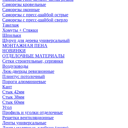
Саморезы кровельные
Саморезы оконные
Саморезы с пресс-шайбой острые
Саморезы с пресс-шайбой сверло
Такелаж
Хомуты + Стяжки
Шпильки
Шуруп для дерева универсальный
МОНТАЖНАЯ ПЕНА
НОВИНКИ
ОТДЕЛОЧНЫЕ МАТЕРИАЛЫ
Сетки строительные, серпянки
Воздуховоды
Люк-дверцы ревизионные
Плинтус потолочный
Пороги алюминиевые
Кант
Стык 42мм
Стык 38мм
Стык 60мм
Угол
Профиль и уголки отделочные
Решетки вентиляционные
Ленты универсальные
Ленты малярные, клейкие (скотч)