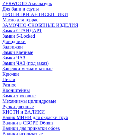
ZERWOOD Аквалазурь
Для бани и сауны
ПРОПИТКИ АНТИСЕПТИКИ
Масло для террас
ЗАМОЧНО-СКОБЯНЫЕ ИЗДЕЛИЯ
Замки СТАНДАРТ
Замки S-Locked
Доводчики
Задвижки
Замки врезные
Замки ЧАЗ
Замки ЧАЗ (под заказ)
Защелки межкомнатные
Крючки
Петли
Разное
Кронштейны
Замки тросовые
Механизмы цилиндровые
Ручки дверные
КИСТИ и ВАЛИКИ
Валик МИНИ для окраски труб
Валики в СБОРЕ D6mm
Валики для прикатки обоев
Валики игольчатые