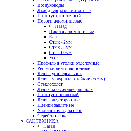
Воздуховоды
Люк-дверцы ревизионные
Плинтус потолочный
Пороги алюминиевые
Назад
Пороги алюминиевые
Кант
Стык 42мм
Стык 38мм
Стык 60мм
Угол
Профиль и уголки отделочные
Решетки вентиляционные
Ленты универсальные
Ленты малярные, клейкие (скотч)
Стеклохолст
Ленты кромочные для пола
Плинтус напольный
Ленты двусторонние
Пленки защитные
Уплотнители для окон
Стрейч-пленка
САНТЕХНИКА
Назад