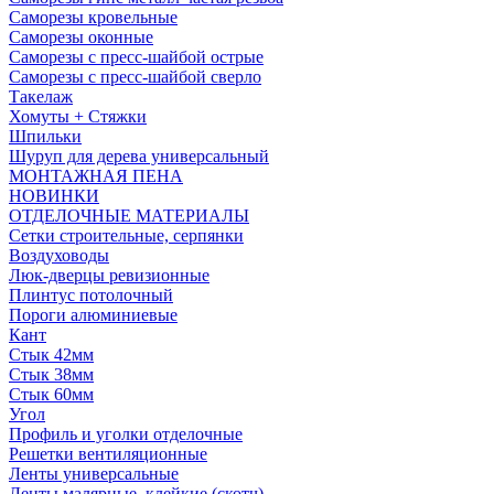
Саморезы кровельные
Саморезы оконные
Саморезы с пресс-шайбой острые
Саморезы с пресс-шайбой сверло
Такелаж
Хомуты + Стяжки
Шпильки
Шуруп для дерева универсальный
МОНТАЖНАЯ ПЕНА
НОВИНКИ
ОТДЕЛОЧНЫЕ МАТЕРИАЛЫ
Сетки строительные, серпянки
Воздуховоды
Люк-дверцы ревизионные
Плинтус потолочный
Пороги алюминиевые
Кант
Стык 42мм
Стык 38мм
Стык 60мм
Угол
Профиль и уголки отделочные
Решетки вентиляционные
Ленты универсальные
Ленты малярные, клейкие (скотч)