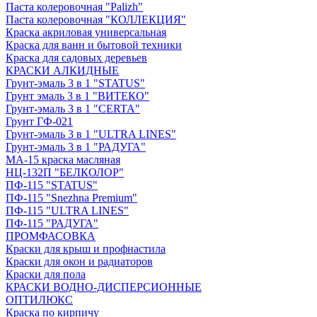
Паста колеровочная "Palizh"
Паста колеровочная "КОЛЛЕКЦИЯ"
Краска акриловая универсальная
Краска для ванн и бытовой техники
Краска для садовых деревьев
КРАСКИ АЛКИДНЫЕ
Грунт-эмаль 3 в 1 "STATUS"
Грунт эмаль 3 в 1 "ВИТЕКО"
Грунт-эмаль 3 в 1 "CERTA"
Грунт ГФ-021
Грунт-эмаль 3 в 1 "ULTRA LINES"
Грунт-эмаль 3 в 1 "РАДУГА"
МА-15 краска масляная
НЦ-132П "БЕЛКОЛОР"
ПФ-115 "STATUS"
ПФ-115 "Snezhna Premium"
ПФ-115 "ULTRA LINES"
ПФ-115 "РАДУГА"
ПРОМФАСОВКА
Краски для крыш и профнастила
Краски для окон и радиаторов
Краски для пола
КРАСКИ ВОДНО-ДИСПЕРСИОННЫЕ
ОПТИЛЮКС
Краска по кирпичу