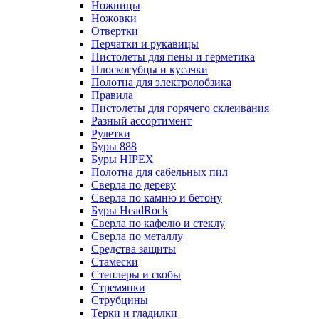
Ножницы
Ножовки
Отвертки
Перчатки и рукавицы
Пистолеты для пены и герметика
Плоскогубцы и кусачки
Полотна для электролобзика
Правила
Пистолеты для горячего склеивания
Разный ассортимент
Рулетки
Буры 888
Буры HIPEX
Полотна для сабельных пил
Сверла по дереву
Сверла по камню и бетону
Буры HeadRock
Сверла по кафелю и стеклу
Сверла по металлу
Средства защиты
Стамески
Степлеры и скобы
Стремянки
Струбцины
Терки и гладилки