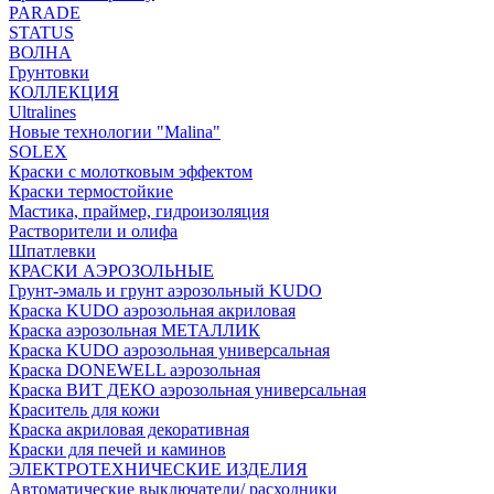
PARADE
STATUS
ВОЛНА
Грунтовки
КОЛЛЕКЦИЯ
Ultralines
Новые технологии "Malina"
SOLEX
Краски с молотковым эффектом
Краски термостойкие
Мастика, праймер, гидроизоляция
Растворители и олифа
Шпатлевки
КРАСКИ АЭРОЗОЛЬНЫЕ
Грунт-эмаль и грунт аэрозольный KUDO
Краска KUDO аэрозольная акриловая
Краска аэрозольная МЕТАЛЛИК
Краска KUDO аэрозольная универсальная
Краска DONEWELL аэрозольная
Краска ВИТ ДЕКО аэрозольная универсальная
Краситель для кожи
Краска акриловая декоративная
Краски для печей и каминов
ЭЛЕКТРОТЕХНИЧЕСКИЕ ИЗДЕЛИЯ
Автоматические выключатели/ расходники