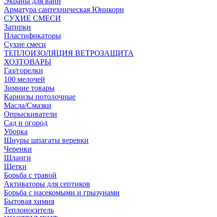
Экраны для ванн
Арматура сантехническая Юникорн
СУХИЕ СМЕСИ
Затирки
Пластификаторы
Сухие смеси
ТЕПЛОИЗОЛЯЦИЯ ВЕТРОЗАЩИТА
ХОЗТОВАРЫ
Газ/горелки
100 мелочей
Зимние товары
Карнизы потолочные
Масла/Смазки
Опрыскиватели
Сад и огород
Уборка
Шнуры шпагаты веревки
Черенки
Шланги
Щетки
Борьба с травой
Активаторы для септиков
Борьба с насекомыми и грызунами
Бытовая химия
Теплоноситель