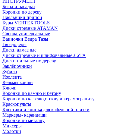
ИНСТРУМЕНТ
Биты и насадки
Коронки по дереву
Паяльники припой
Буры VERTEXTOOLS
Диски отрезные ATAMAN
Сверла универсальные
Ванночки Ведра Тазы
Гвоздодеры
Диски алмазные
Диски отрезные и шлифовальные ЛУГА
Диски пильные по дереву
Заклёпочники
Зубила
Изолента
Кельмы ковши
Ключи
Коронки по камню и бетону
Коронки по кафелю,стеклу и керамограниту
Краскопульты
Крестики и клинья для кафельной плитки
Маркеры- карандаши
Коронки по металлу
Миксеры
Молотки