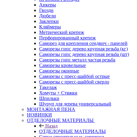
Анкеры
Гвозди
Дюбели
Заклепки
Кляймеры
Метрический крепеж
Перфорированный крепеж
Саморез для крепления сендвич - панелей
Саморезы гипс дерево крупная резьба (кг)
Саморезы гипс дерево крупная резьба (шт)
Саморезы гипс металл частая резьба
Саморезы кровельные
Саморезы оконные
Саморезы с пресс-шайбой острые
Саморезы с пресс-шайбой сверло
Такелаж
Хомуты + Стяжки
Шпильки
Шуруп для дерева универсальный
МОНТАЖНАЯ ПЕНА
НОВИНКИ
ОТДЕЛОЧНЫЕ МАТЕРИАЛЫ
Назад
ОТДЕЛОЧНЫЕ МАТЕРИАЛЫ
Сетки строительные, серпянки