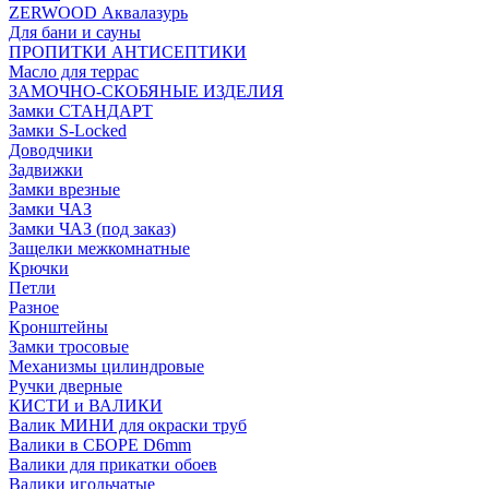
ZERWOOD Аквалазурь
Для бани и сауны
ПРОПИТКИ АНТИСЕПТИКИ
Масло для террас
ЗАМОЧНО-СКОБЯНЫЕ ИЗДЕЛИЯ
Замки СТАНДАРТ
Замки S-Locked
Доводчики
Задвижки
Замки врезные
Замки ЧАЗ
Замки ЧАЗ (под заказ)
Защелки межкомнатные
Крючки
Петли
Разное
Кронштейны
Замки тросовые
Механизмы цилиндровые
Ручки дверные
КИСТИ и ВАЛИКИ
Валик МИНИ для окраски труб
Валики в СБОРЕ D6mm
Валики для прикатки обоев
Валики игольчатые