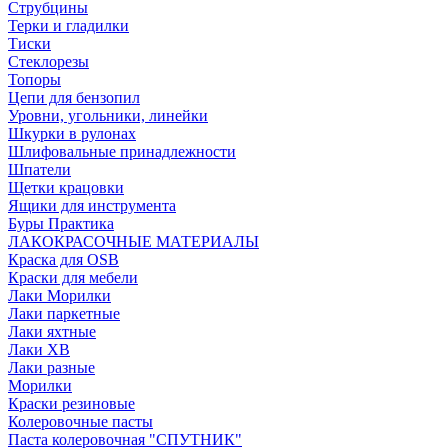
Струбцины
Терки и гладилки
Тиски
Стеклорезы
Топоры
Цепи для бензопил
Уровни, угольники, линейки
Шкурки в рулонах
Шлифовальные принадлежности
Шпатели
Щетки крацовки
Ящики для инструмента
Буры Практика
ЛАКОКРАСОЧНЫЕ МАТЕРИАЛЫ
Краска для OSB
Краски для мебели
Лаки Морилки
Лаки паркетные
Лаки яхтные
Лаки ХВ
Лаки разные
Морилки
Краски резиновые
Колеровочные пасты
Паста колеровочная "СПУТНИК"