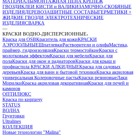
МАТЕРИАЛЫ
МОНТАЖНАЯ ПЕНА
КРЕПЕЖ
ГВОЗДИ
КЛЕИ
КИСТИ и ВАЛИКИ
ЗАМОЧНО-СКОБЯНЫЕ
ИЗДЕЛИЯ
ДЕРЕВОЗАЩИТНЫЕ СОСТАВЫ
ГЕРМЕТИКИ +
ЖИДКИЕ ГВОЗДИ
ЭЛЕКТРОТЕХНИЧЕСКИЕ
ИЗДЕЛИЯ
СВАРКА
—
КРАСКИ ВОДНО-ДИСПЕРСИОННЫЕ
Краска для OSB
Краситель для кожи
КРАСКИ
АЭРОЗОЛЬНЫЕ
Шпатлевки
Растворители и олифа
Мастика,
праймер, гидроизоляция
Краски термостойкие
Краски с
молотковым эффектом
Краски для мебели
Краски для
пола
Краски для окон и радиаторов
Краски для крыш и
профнастила
КРАСКИ АЛКИДНЫЕ
Краска для садовых
деревьев
Краска для ванн и бытовой техники
Краска акриловая
универсальная
Колеровочные пасты
Краски резиновые
Лаки
Морилки
Краска акриловая декоративная
Краски для печей и
каминов
ОПТИЛЮКС
Краска по кирпичу
STATUS
ВОЛНА
Грунтовки
Ultralines
КОЛЛЕКЦИЯ
Новые технологии "Malina"