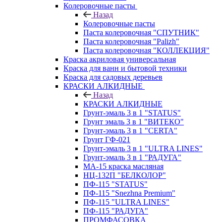
Колеровочные пасты
Назад
Колеровочные пасты
Паста колеровочная "СПУТНИК"
Паста колеровочная "Palizh"
Паста колеровочная "КОЛЛЕКЦИЯ"
Краска акриловая универсальная
Краска для ванн и бытовой техники
Краска для садовых деревьев
КРАСКИ АЛКИДНЫЕ
Назад
КРАСКИ АЛКИДНЫЕ
Грунт-эмаль 3 в 1 "STATUS"
Грунт эмаль 3 в 1 "ВИТЕКО"
Грунт-эмаль 3 в 1 "CERTA"
Грунт ГФ-021
Грунт-эмаль 3 в 1 "ULTRA LINES"
Грунт-эмаль 3 в 1 "РАДУГА"
МА-15 краска масляная
НЦ-132П "БЕЛКОЛОР"
ПФ-115 "STATUS"
ПФ-115 "Snezhna Premium"
ПФ-115 "ULTRA LINES"
ПФ-115 "РАДУГА"
ПРОМФАСОВКА