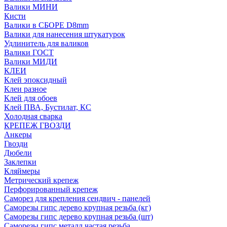
Валики МИНИ
Кисти
Валики в СБОРЕ D8mm
Валики для нанесения штукатурок
Удлинитель для валиков
Валики ГОСТ
Валики МИДИ
КЛЕИ
Клей эпоксидный
Клеи разное
Клей для обоев
Клей ПВА, Бустилат, КС
Холодная сварка
КРЕПЕЖ ГВОЗДИ
Анкеры
Гвозди
Дюбели
Заклепки
Кляймеры
Метрический крепеж
Перфорированный крепеж
Саморез для крепления сендвич - панелей
Саморезы гипс дерево крупная резьба (кг)
Саморезы гипс дерево крупная резьба (шт)
Саморезы гипс металл частая резьба