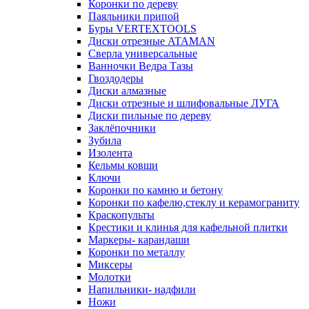
Коронки по дереву
Паяльники припой
Буры VERTEXTOOLS
Диски отрезные ATAMAN
Сверла универсальные
Ванночки Ведра Тазы
Гвоздодеры
Диски алмазные
Диски отрезные и шлифовальные ЛУГА
Диски пильные по дереву
Заклёпочники
Зубила
Изолента
Кельмы ковши
Ключи
Коронки по камню и бетону
Коронки по кафелю,стеклу и керамограниту
Краскопульты
Крестики и клинья для кафельной плитки
Маркеры- карандаши
Коронки по металлу
Миксеры
Молотки
Напильники- надфили
Ножи