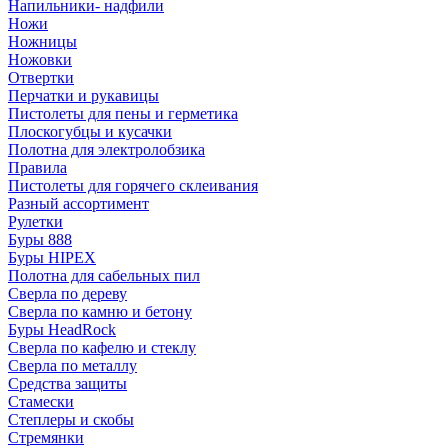
Напильники- надфили
Ножи
Ножницы
Ножовки
Отвертки
Перчатки и рукавицы
Пистолеты для пены и герметика
Плоскогубцы и кусачки
Полотна для электролобзика
Правила
Пистолеты для горячего склеивания
Разный ассортимент
Рулетки
Буры 888
Буры HIPEX
Полотна для сабельных пил
Сверла по дереву
Сверла по камню и бетону
Буры HeadRock
Сверла по кафелю и стеклу
Сверла по металлу
Средства защиты
Стамески
Степлеры и скобы
Стремянки